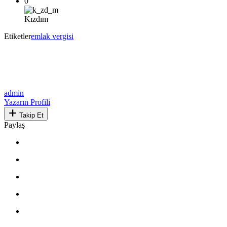
0
Kızdım
Etiketler
emlak vergisi
admin
Yazarın Profili
Takip Et
Paylaş