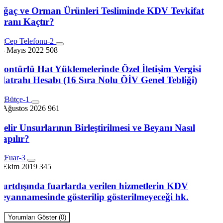
Ağaç ve Orman Ürünleri Tesliminde KDV Tevkifat
Oranı Kaçtır?
13 Mayıs 2022
508
Kontürlü Hat Yüklemelerinde Özel İletişim Vergisi
Matrahı Hesabı (16 Sıra Nolu ÖİV Genel Tebliği)
3 Ağustos 2026
961
Gelir Unsurlarının Birleştirilmesi ve Beyanı Nasıl
Yapılır?
7 Ekim 2019
345
Yurtdışında fuarlarda verilen hizmetlerin KDV
beyannamesinde gösterilip gösterilmeyeceği hk.
Yorumları Göster (0)