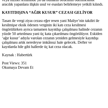
aracılık yapanlara ilişkin usul ve esasları belirlemeye yetkili kılındı.
KAYITDIŞINA “AĞIR KUSUR” CEZASI GELİYOR
Tasarı ile vergi ziyaı cezası eğer resen yani Maliye’nin takdiri ile
kesilmişse eksik ödenen verginin iki katı ceza kesilmesi
öngörülürken ayrıca tamamen kayıtdışı çalışılması halinde cezanın
yüzde 50 artırılması yani üç kata çıkarılması öngörülüyor. Eskiden
‘ağır kusur’ adıyla varolan cezanın yeniden gelmesiyle kayıtdışı
çalışılması artık neredeyse imkânsız hale gelecek. Defter ve
kayıtlarda hile gibi hallerde üç kat ceza olacak.
Kaynak : Habertürk
Post Views:
351
Okumaya Devam Et