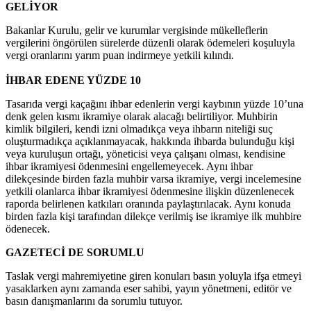
GELİYOR
Bakanlar Kurulu, gelir ve kurumlar vergisinde mükelleflerin
vergilerini öngörülen sürelerde düzenli olarak ödemeleri koşuluyla
vergi oranlarını yarım puan indirmeye yetkili kılındı.
İHBAR EDENE YÜZDE 10
Tasarıda vergi kaçağını ihbar edenlerin vergi kaybının yüzde 10’una
denk gelen kısmı ikramiye olarak alacağı belirtiliyor. Muhbirin
kimlik bilgileri, kendi izni olmadıkça veya ihbarın niteliği suç
oluşturmadıkça açıklanmayacak, hakkında ihbarda bulunduğu kişi
veya kuruluşun ortağı, yöneticisi veya çalışanı olması, kendisine
ihbar ikramiyesi ödenmesini engellemeyecek. Aynı ihbar
dilekçesinde birden fazla muhbir varsa ikramiye, vergi incelemesine
yetkili olanlarca ihbar ikramiyesi ödenmesine ilişkin düzenlenecek
raporda belirlenen katkıları oranında paylaştırılacak. Aynı konuda
birden fazla kişi tarafından dilekçe verilmiş ise ikramiye ilk muhbire
ödenecek.
GAZETECİ DE SORUMLU
Taslak vergi mahremiyetine giren konuları basın yoluyla ifşa etmeyi
yasaklarken aynı zamanda eser sahibi, yayın yönetmeni, editör ve
basın danışmanlarını da sorumlu tutuyor.