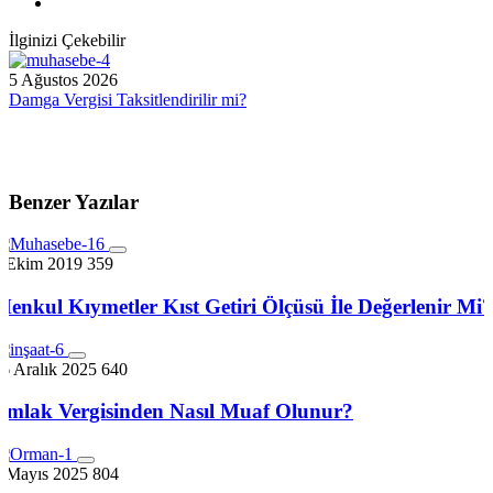
İlginizi Çekebilir
5 Ağustos 2026
Damga Vergisi Taksitlendirilir mi?
Benzer Yazılar
7 Ekim 2019
359
Menkul Kıymetler Kıst Getiri Ölçüsü İle Değerlenir Mi?
6 Aralık 2025
640
Emlak Vergisinden Nasıl Muaf Olunur?
3 Mayıs 2025
804