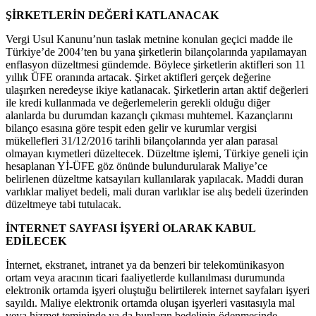
ŞİRKETLERİN DEĞERİ KATLANACAK
Vergi Usul Kanunu’nun taslak metnine konulan geçici madde ile
Türkiye’de 2004’ten bu yana şirketlerin bilançolarında yapılamayan
enflasyon düzeltmesi gündemde. Böylece şirketlerin aktifleri son 11
yıllık ÜFE oranında artacak. Şirket aktifleri gerçek değerine
ulaşırken neredeyse ikiye katlanacak. Şirketlerin artan aktif değerleri
ile kredi kullanmada ve değerlemelerin gerekli olduğu diğer
alanlarda bu durumdan kazançlı çıkması muhtemel. Kazançlarını
bilanço esasına göre tespit eden gelir ve kurumlar vergisi
mükellefleri 31/12/2016 tarihli bilançolarında yer alan parasal
olmayan kıymetleri düzeltecek. Düzeltme işlemi, Türkiye geneli için
hesaplanan Yİ-ÜFE göz önünde bulundurularak Maliye’ce
belirlenen düzeltme katsayıları kullanılarak yapılacak. Maddi duran
varlıklar maliyet bedeli, mali duran varlıklar ise alış bedeli üzerinden
düzeltmeye tabi tutulacak.
İNTERNET SAYFASI İŞYERİ OLARAK KABUL
EDİLECEK
İnternet, ekstranet, intranet ya da benzeri bir telekomünikasyon
ortam veya aracının ticari faaliyetlerde kullanılması durumunda
elektronik ortamda işyeri oluştuğu belirtilerek internet sayfaları işyeri
sayıldı. Maliye elektronik ortamda oluşan işyerleri vasıtasıyla mal
veya hizmet temininde ya da bunların bedelinin ödenmesinde