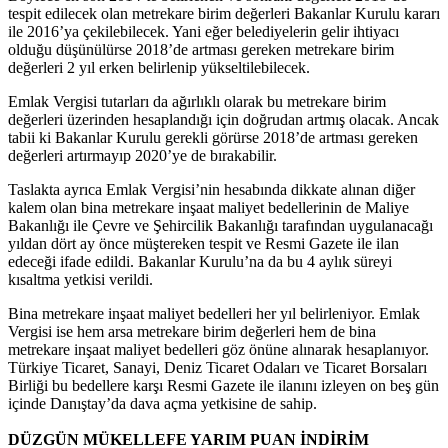
tespit edilecek olan metrekare birim değerleri Bakanlar Kurulu kararı
ile 2016’ya çekilebilecek. Yani eğer belediyelerin gelir ihtiyacı
olduğu düşünülürse 2018’de artması gereken metrekare birim
değerleri 2 yıl erken belirlenip yükseltilebilecek.
Emlak Vergisi tutarları da ağırlıklı olarak bu metrekare birim
değerleri üzerinden hesaplandığı için doğrudan artmış olacak. Ancak
tabii ki Bakanlar Kurulu gerekli görürse 2018’de artması gereken
değerleri artırmayıp 2020’ye de bırakabilir.
Taslakta ayrıca Emlak Vergisi’nin hesabında dikkate alınan diğer
kalem olan bina metrekare inşaat maliyet bedellerinin de Maliye
Bakanlığı ile Çevre ve Şehircilik Bakanlığı tarafından uygulanacağı
yıldan dört ay önce müştereken tespit ve Resmi Gazete ile ilan
edeceği ifade edildi. Bakanlar Kurulu’na da bu 4 aylık süreyi
kısaltma yetkisi verildi.
Bina metrekare inşaat maliyet bedelleri her yıl belirleniyor. Emlak
Vergisi ise hem arsa metrekare birim değerleri hem de bina
metrekare inşaat maliyet bedelleri göz önüne alınarak hesaplanıyor.
Türkiye Ticaret, Sanayi, Deniz Ticaret Odaları ve Ticaret Borsaları
Birliği bu bedellere karşı Resmi Gazete ile ilanını izleyen on beş gün
içinde Danıştay’da dava açma yetkisine de sahip.
DÜZGÜN MÜKELLEFE YARIM PUAN İNDİRİM