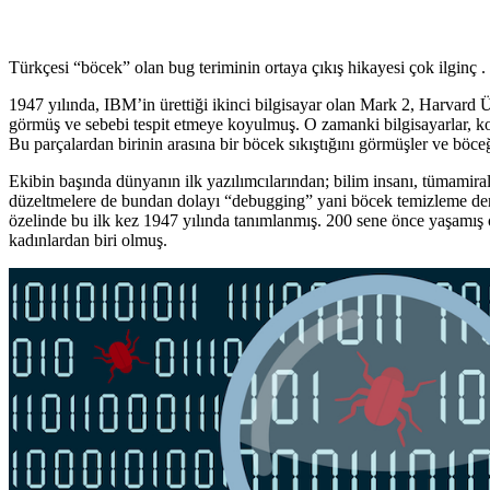
Türkçesi “böcek” olan bug teriminin ortaya çıkış hikayesi çok ilginç .
1947 yılında, IBM’in ürettiği ikinci bilgisayar olan Mark 2, Harvard Ün
görmüş ve sebebi tespit etmeye koyulmuş. O zamanki bilgisayarlar, koc
Bu parçalardan birinin arasına bir böcek sıkıştığını görmüşler ve böce
Ekibin başında dünyanın ilk yazılımcılarından; bilim insanı, tümamiral
düzeltmelere de bundan dolayı “debugging” yani böcek temizleme deniy
özelinde bu ilk kez 1947 yılında tanımlanmış. 200 sene önce yaşamış 
kadınlardan biri olmuş.