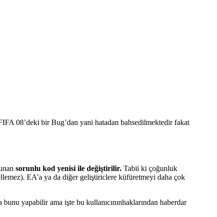
a FIFA 08’deki bir Bug’dan yani hatadan bahsedilmektedir fakat
lunan
sorunlu kod yenisi ile değiştirilir.
Tabii ki çoğunluk
lemez). EA’a ya da diğer geliştiriclere küfüretmeyi daha çok
da bunu yapabilir ama işte bu kullanıcınınhaklarından haberdar