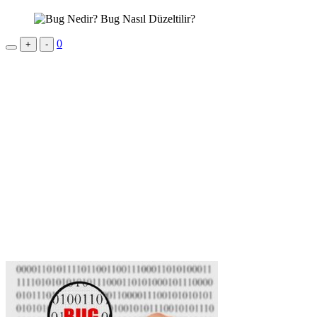
0
+
-