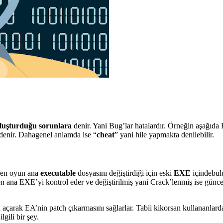
oluşturduğu sorunlara
denir. Yani Bug’lar hatalardır. Örneğin aşağıd
denir. Dahagenel anlamda ise “
cheat
” yani hile yapmakta denilebilir.
nen oyun ana
executable
dosyasını değiştirdiği için eski
EXE
içindebu
n ana EXE’yi kontrol eder ve değiştirilmiş yani Crack’lenmiş ise güncel
u açarak EA’nin patch çıkarmasını sağlarlar. Tabii kikorsan kullananlar
ilgili bir şey.