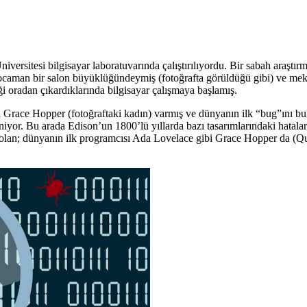
iversitesi bilgisayar laboratuvarında çalıştırılıyordu. Bir sabah araştır
aman bir salon büyüklüğündeymiş (fotoğrafta görüldüğü gibi) ve mekanik 
ği oradan çıkardıklarında bilgisayar çalışmaya başlamış.
 Grace Hopper (fotoğraftaki kadın) varmış ve dünyanın ilk “bug”ını bula
or. Bu arada Edison’un 1800’lü yıllarda bazı tasarımlarındaki hataları
olan; dünyanın ilk programcısı Ada Lovelace gibi Grace Hopper da (Quee