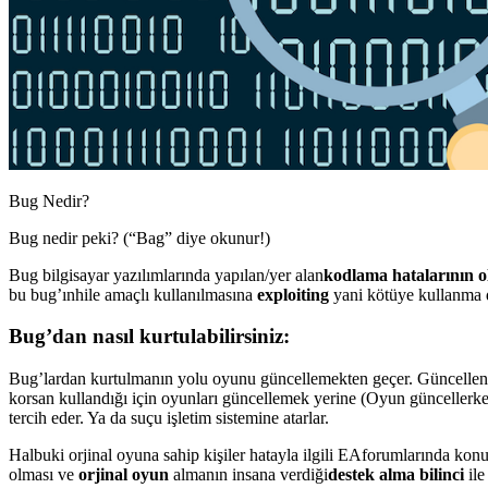
Bug Nedir?
Bug nedir peki? (“Bag” diye okunur!)
Bug bilgisayar yazılımlarında yapılan/yer alan
kodlama hatalarının 
bu bug’ınhile amaçlı kullanılmasına
exploiting
yani kötüye kullanma 
Bug’dan nasıl kurtulabilirsiniz:
Bug’lardan kurtulmanın yolu oyunu güncellemekten geçer. Güncelle
korsan kullandığı için oyunları güncellemek yerine (Oyun güncellerke
tercih eder. Ya da suçu işletim sistemine atarlar.
Halbuki orjinal oyuna sahip kişiler hatayla ilgili EAforumlarında kon
olması ve
orjinal oyun
almanın insana verdiği
destek alma bilinci
ile 