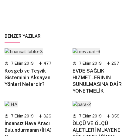
BENZER YAZILAR
7 Ekim 2019
477
7 Ekim 2019
297
Kosgeb ve Teşvik
EVDE SAĞLIK
Sisteminin Aksayan
HİZMETLERİNİN
Yönleri Nelerdir?
SUNULMASINA DAİR
YÖNETMELİK
7 Ekim 2019
326
7 Ekim 2019
359
İnsansız Hava Aracı
ÖLÇÜ VE ÖLÇÜ
Bulundurmanın (İHA)
ALETLERİ MUAYENE