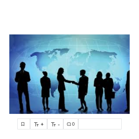
+
-
0