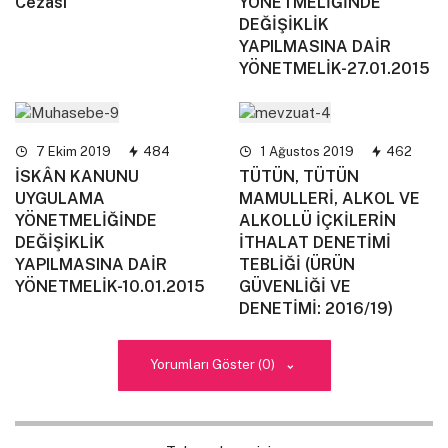
Cezası
YÖNETMELİĞİNDE
DEĞİŞİKLİK
YAPILMASINA DAİR
YÖNETMELİK-27.01.2015
7 Ekim 2019
484
1 Ağustos 2019
462
İSKÂN KANUNU
TÜTÜN, TÜTÜN
UYGULAMA
MAMULLERİ, ALKOL VE
YÖNETMELİĞİNDE
ALKOLLÜ İÇKİLERİN
DEĞİŞİKLİK
İTHALAT DENETİMİ
YAPILMASINA DAİR
TEBLİĞİ (ÜRÜN
YÖNETMELİK-10.01.2015
GÜVENLİĞİ VE
DENETİMİ: 2016/19)
Yorumları Göster (0)