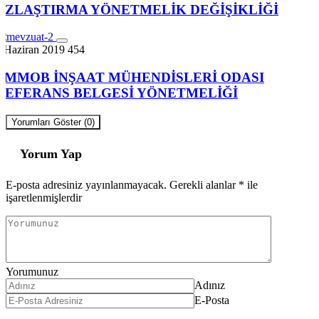
UZLAŞTIRMA YÖNETMELİK DEĞİŞİKLİĞİ
 Haziran 2019
454
TMMOB İNŞAAT MÜHENDİSLERİ ODASI
REFERANS BELGESİ YÖNETMELİĞİ
Yorumları Göster (0)
Yorum Yap
E-posta adresiniz yayınlanmayacak.
Gerekli alanlar
*
ile
işaretlenmişlerdir
Yorumunuz
Adınız
E-Posta