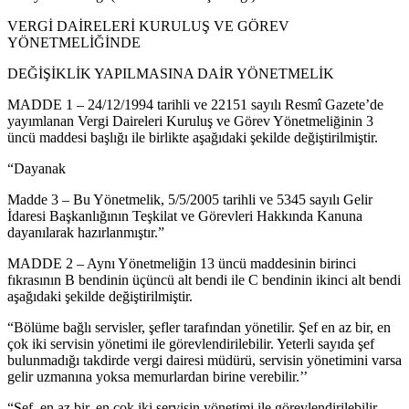
VERGİ DAİRELERİ KURULUŞ VE GÖREV
YÖNETMELİĞİNDE
DEĞİŞİKLİK YAPILMASINA DAİR YÖNETMELİK
MADDE 1 – 24/12/1994 tarihli ve 22151 sayılı Resmî Gazete’de
yayımlanan Vergi Daireleri Kuruluş ve Görev Yönetmeliğinin 3
üncü maddesi başlığı ile birlikte aşağıdaki şekilde değiştirilmiştir.
“Dayanak
Madde 3 – Bu Yönetmelik, 5/5/2005 tarihli ve 5345 sayılı Gelir
İdaresi Başkanlığının Teşkilat ve Görevleri Hakkında Kanuna
dayanılarak hazırlanmıştır.”
MADDE 2 – Aynı Yönetmeliğin 13 üncü maddesinin birinci
fıkrasının B bendinin üçüncü alt bendi ile C bendinin ikinci alt bendi
aşağıdaki şekilde değiştirilmiştir.
“Bölüme bağlı servisler, şefler tarafından yönetilir. Şef en az bir, en
çok iki servisin yönetimi ile görevlendirilebilir. Yeterli sayıda şef
bulunmadığı takdirde vergi dairesi müdürü, servisin yönetimini varsa
gelir uzmanına yoksa memurlardan birine verebilir.’’
“Şef, en az bir, en çok iki servisin yönetimi ile görevlendirilebilir.