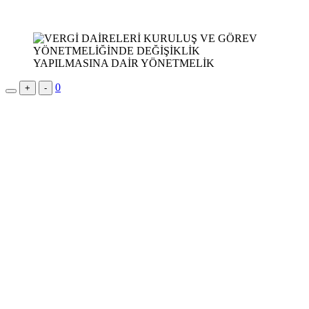
0
+
-