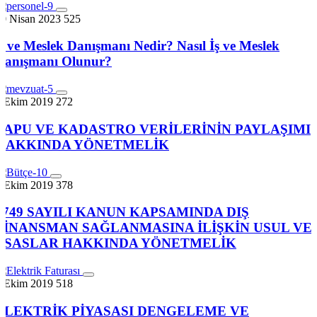
30 Nisan 2023
525
iş ve Meslek Danışmanı Nedir? Nasıl İş ve Meslek
Danışmanı Olunur?
7 Ekim 2019
272
TAPU VE KADASTRO VERİLERİNİN PAYLAŞIMI
HAKKINDA YÖNETMELİK
7 Ekim 2019
378
4749 SAYILI KANUN KAPSAMINDA DIŞ
FİNANSMAN SAĞLANMASINA İLİŞKİN USUL VE
ESASLAR HAKKINDA YÖNETMELİK
7 Ekim 2019
518
ELEKTRİK PİYASASI DENGELEME VE