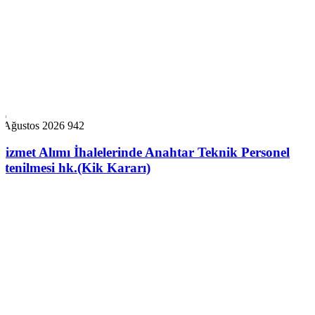
6 Ağustos 2026
942
Hizmet Alımı İhalelerinde Anahtar Teknik Personel
İstenilmesi hk.(Kik Kararı)