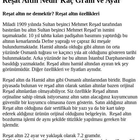
Reşat Altın Nedir Kaç Gram ve Ayar
Reşat altın ne demektir? Reşat altın özellikleri
Miladi 1909 yılında Sultan beşinci Mehmet Reşad tarafından
bastırılan bu altın Sultan beşinci Mehmet Reşad’ın ismini
taşımaktadır. 10 yıl tahtta kalan padişahın basımını yaptırdığı bu
altının kenarlarında Defne yaprağı ve çapraz iki meşale
bulundurmaktadır. Hamid altında olduğu gibi altının ön orta
yüzünde Osmanlı tuğrası ve kaçıncı yıla ait olduğunu gösteren tarihi
bulunmaktadır. Arka yüzünde ise bu altının İstanbul Darphanesinde
basıldığı yazmaktadır. Reşad altını hamid altından ayıran tek şey
görünümüdür. Diğer özellikleri ve fiyatları aynıdır.
Reşad altın da Hamid altın gibi Osmanlı altınlarından biridir. Bugün
piyasada bulunan ve reşad altın olarak satılan altınlar bazen orijinal
Reşad altınlardan olmayabiliyor. Siz özellikle Reşad altının
orjinaline sahip olmak istiyorsanız altın satın alacağınız kuyumcunun
güvenilir bir kuyumcu olmasına özen gösterin. Satın aldığınız altının
Reşat altın olduğuna dair sertifikalı bir yazı ya da bir kart talep
ederek aldığınız ürünün orijinal olduğunu belgeleyin. Reşad altın
bozdurma işlemi de aynı şekilde titizlikle yapılması gereken bir
işlemdir.
Reşat altın 22 ayar ve yaklaşık olarak 7.2 gramdır.