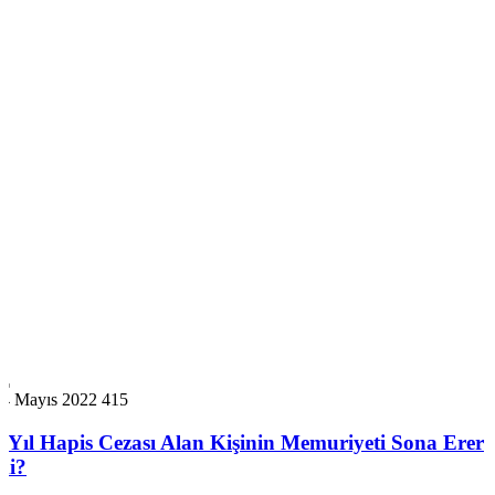
14 Mayıs 2022
415
6 Yıl Hapis Cezası Alan Kişinin Memuriyeti Sona Erer
mi?