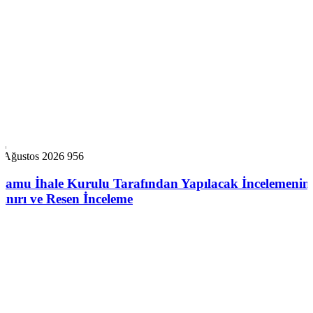
7 Ağustos 2026
956
Kamu İhale Kurulu Tarafından Yapılacak İncelemenin
Sınırı ve Resen İnceleme