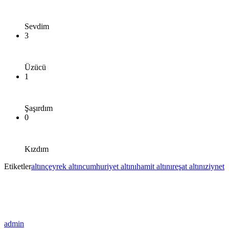
Sevdim
3
Üzücü
1
Şaşırdım
0
Kızdım
Etiketler
altın
çeyrek altın
cumhuriyet altını
hamit altını
reşat altını
ziynet
admin