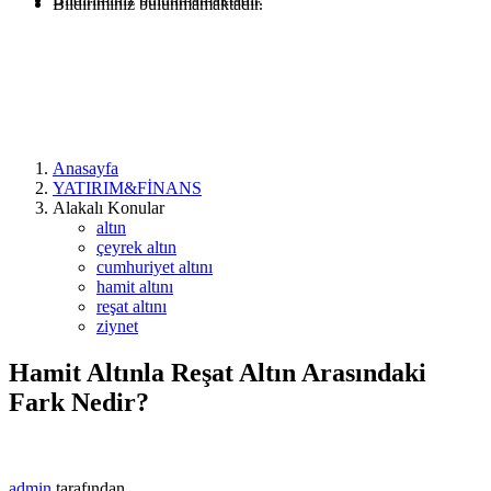
Bildiriminiz bulunmamaktadır.
Anasayfa
YATIRIM&FİNANS
Alakalı Konular
altın
çeyrek altın
cumhuriyet altını
hamit altını
reşat altını
ziynet
Hamit Altınla Reşat Altın Arasındaki
Fark Nedir?
admin
tarafından