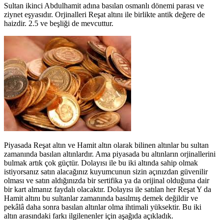
Sultan ikinci Abdulhamit adına basılan osmanlı dönemi parası ve
ziynet eşyasıdır. Orjinalleri Reşat altını ile birlikte antik değere de
haizdir. 2.5 ve beşliği de mevcuttur.
Piyasada Reşat altın ve Hamit altın olarak bilinen altınlar bu sultan
zamanında basılan altınlardır. Ama piyasada bu altınların orjinallerini
bulmak artık çok güçtür. Dolayısı ile bu iki altında sahip olmak
istiyorsanız satın alacağınız kuyumcunun sizin açınızdan güvenilir
olması ve satın aldığınızda bir sertifika ya da orijinal olduğuna dair
bir kart almanız faydalı olacaktır. Dolayısı ile satılan her Reşat Y da
Hamit altını bu sultanlar zamanında basılmış demek değildir ve
pekâlâ daha sonra basılan altınlar olma ihtimali yüksektir. Bu iki
altın arasındaki farkı ilgilenenler için aşağıda açıkladık.