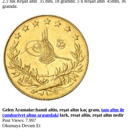
2.5’luk Reşad altın 35 mm, 18 gramdır. 5’li Reşad altın 45mm, 36
gramdır.
Gelen Aramalar:hamit altin, reşat altın kaç gram,
tam altın ile
cumhuriyet altını arasındaki
fark, resat altin, reşat altın nedir
Post Views:
7.997
Okumaya Devam Et