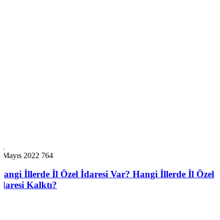
8 Mayıs 2022
764
Hangi İllerde İl Özel İdaresi Var? Hangi İllerde İl Özel
İdaresi Kalktı?