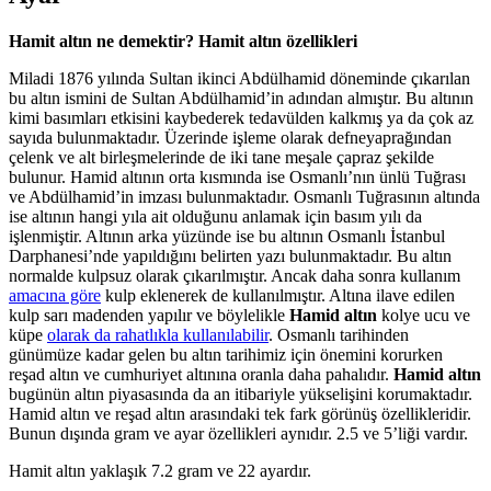
Hamit altın ne demektir? Hamit altın özellikleri
Miladi 1876 yılında Sultan ikinci Abdülhamid döneminde çıkarılan
bu altın ismini de Sultan Abdülhamid’in adından almıştır. Bu altının
kimi basımları etkisini kaybederek tedavülden kalkmış ya da çok az
sayıda bulunmaktadır. Üzerinde işleme olarak defneyaprağından
çelenk ve alt birleşmelerinde de iki tane meşale çapraz şekilde
bulunur. Hamid altının orta kısmında ise Osmanlı’nın ünlü Tuğrası
ve Abdülhamid’in imzası bulunmaktadır. Osmanlı Tuğrasının altında
ise altının hangi yıla ait olduğunu anlamak için basım yılı da
işlenmiştir. Altının arka yüzünde ise bu altının Osmanlı İstanbul
Darphanesi’nde yapıldığını belirten yazı bulunmaktadır. Bu altın
normalde kulpsuz olarak çıkarılmıştır. Ancak daha sonra kullanım
amacına göre
kulp eklenerek de kullanılmıştır. Altına ilave edilen
kulp sarı madenden yapılır ve böylelikle
Hamid altın
kolye ucu ve
küpe
olarak da rahatlıkla kullanılabilir
. Osmanlı tarihinden
günümüze kadar gelen bu altın tarihimiz için önemini korurken
reşad altın ve cumhuriyet altınına oranla daha pahalıdır.
Hamid altın
bugünün altın piyasasında da an itibariyle yükselişini korumaktadır.
Hamid altın ve reşad altın arasındaki tek fark görünüş özellikleridir.
Bunun dışında gram ve ayar özellikleri aynıdır. 2.5 ve 5’liği vardır.
Hamit altın yaklaşık 7.2 gram ve 22 ayardır.