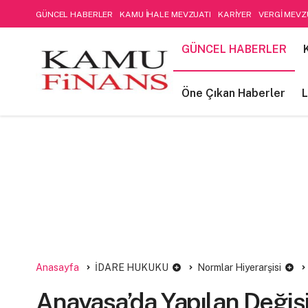
GÜNCEL HABERLER
KAMU İHALE MEVZUATI
KARİYER
VERGİ MEVZ
SOSYAL GÜVENLİK
Öne Çıkan Haberler
LIFE STYLE
Kamu Mali Yön
GÜNCEL HABERLER
FİNANSAL MUHASEBE-DENETİM
Öne Çıkan Haberler
L
Anasayfa
İDARE HUKUKU
Normlar Hiyerarşisi
Anayasa’da Yapılan Değişi