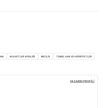
ANI
KUVVETLER AYRILIĞI
MECLIS
TEMEL HAK VE HÜRRIYETLER
YAZARIN PROFILI