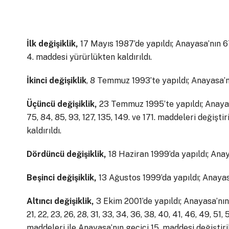
İlk değişiklik,
17 Mayıs 1987’de yapıldı; Anayasa’nın 67
4. maddesi yürürlükten kaldırıldı.
İkinci değişiklik
, 8 Temmuz 1993’te yapıldı; Anayasa’nı
Üçüncü değişiklik,
23 Temmuz 1995’te yapıldı; Anayasa
75, 84, 85, 93, 127, 135, 149. ve 171. maddeleri değişt
kaldırıldı.
Dördüncü değişiklik,
18 Haziran 1999’da yapıldı; Anaya
Beşinci değişiklik,
13 Ağustos 1999’da yapıldı; Anayasa
Altıncı değişiklik,
3 Ekim 2001’de yapıldı; Anayasa’nın 
21, 22, 23, 26, 28, 31, 33, 34, 36, 38, 40, 41, 46, 49, 51,
maddeleri ile Anayasa’nın geçici 15. maddesi değiştiril