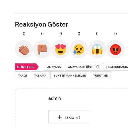
Reaksiyon Göster
0
0
0
0
0
0
ETIKETLER
ANAYASA
ANAYASA DEĞIŞIKLIĞI
CUMHURBAŞK
YARGI
YASAMA
YÜKSEK MAHKEMELER
YÜRÜTME
admin
Takip Et