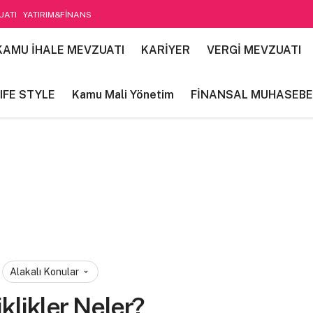
UATI
YATIRIM&FİNANS
etim
KAMU İHALE MEVZUATI
KARİYER
VERGİ MEVZUATI
IFE STYLE
Kamu Mali Yönetim
FİNANSAL MUHASEBE
Alakalı Konular
klikler Neler?