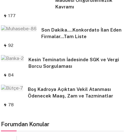
Maddesi Öngörülemezlik
Kavramı
177
Son Dakika….Konkordato İlan Eden
Firmalar…Tam Liste
92
Kesin Teminatın İadesinde SGK ve Vergi
Borcu Sorgulaması
84
Boş Kadroya Açıktan Vekil Atanması
Ödenecek Maaş, Zam ve Tazminatlar
78
Forumdan Konular