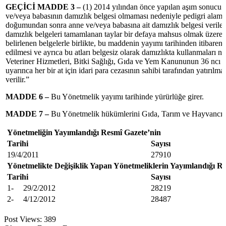
GEÇİCİ MADDE 3 –
(1) 2014 yılından önce yapılan aşım sonucu 
ve/veya babasının damızlık belgesi olmaması nedeniyle pedigri alama
doğumundan sonra anne ve/veya babasına ait damızlık belgesi verile
damızlık belgeleri tamamlanan taylar bir defaya mahsus olmak üzere
belirlenen belgelerle birlikte, bu maddenin yayımı tarihinden itibaren
edilmesi ve ayrıca bu atları belgesiz olarak damızlıkta kullanmaları n
Veteriner Hizmetleri, Bitki Sağlığı, Gıda ve Yem Kanununun 36 ncı
uyarınca her bir at için idari para cezasının sahibi tarafından yatırılma
verilir.”
MADDE 6 –
Bu Yönetmelik yayımı tarihinde yürürlüğe girer.
MADDE 7 –
Bu Yönetmelik hükümlerini Gıda, Tarım ve Hayvancılı
Yönetmeliğin Yayımlandığı Resmî Gazete’nin
Tarihi
Sayısı
19/4/2011
27910
Yönetmelikte Değişiklik Yapan Yönetmeliklerin Yayımlandığı R
Tarihi
Sayısı
1-
29/2/2012
28219
2-
4/12/2012
28487
Post Views:
389