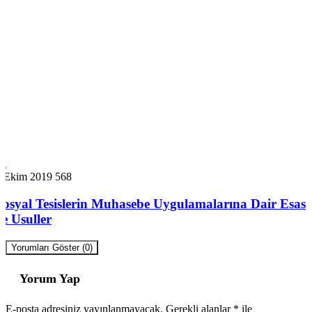
7 Ekim 2019
568
Sosyal Tesislerin Muhasebe Uygulamalarına Dair Esas
ve Usuller
Yorumları Göster (0)
Yorum Yap
E-posta adresiniz yayınlanmayacak.
Gerekli alanlar
*
ile