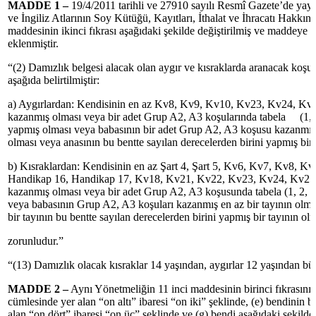
MADDE 1 –
19/4/2011 tarihli ve 27910 sayılı Resmî Gazete’de ya
ve İngiliz Atlarının Soy Kütüğü, Kayıtları, İthalat ve İhracatı Hakkı
maddesinin ikinci fıkrası aşağıdaki şekilde değiştirilmiş ve maddeye a
eklenmiştir.
“(2) Damızlık belgesi alacak olan aygır ve kısraklarda aranacak koşu 
aşağıda belirtilmiştir:
a) Aygırlardan: Kendisinin en az Kv8, Kv9, Kv10, Kv23, Kv24, Kv25
kazanmış olması veya bir adet Grup A2, A3 koşularında tabela (1, 2
yapmış olması veya babasının bir adet Grup A2, A3 koşusu kazanmış 
olması veya anasının bu bentte sayılan derecelerden birini yapmış bir 
b) Kısraklardan: Kendisinin en az Şart 4, Şart 5, Kv6, Kv7, Kv8, K
Handikap 16, Handikap 17, Kv18, Kv21, Kv22, Kv23, Kv24, Kv25 k
kazanmış olması veya bir adet Grup A2, A3 koşusunda tabela (1, 2, 3
veya babasının Grup A2, A3 koşuları kazanmış en az bir tayının olma
bir tayının bu bentte sayılan derecelerden birini yapmış bir tayının olm
zorunludur.”
“(13) Damızlık olacak kısraklar 14 yaşından, aygırlar 12 yaşından b
MADDE 2 –
Aynı Yönetmeliğin 11 inci maddesinin birinci fıkrasının
cümlesinde yer alan “on altı” ibaresi “on iki” şeklinde, (e) bendinin b
alan “on dört” ibaresi “on üç” şeklinde ve (g) bendi aşağıdaki şekilde d