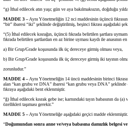
“g) İthal edilecek atın yaşı; gün ve aya bakılmaksızın, doğduğu yıldan
MADDE 3 –
Aynı Yönetmeliğin 12 nci maddesinin üçüncü fıkrasının
“bir” ibaresi “iki” şeklinde değiştirilmiş, beşinci fıkrası aşağıdaki şekil
“(5) İthal edilecek kısrağın, üçüncü fıkrada belirtilen şartlara uymam
fıkrada belirtilen şartlardan en az birine uyması kaydı ile anasının en 
a) Bir Grup/Grade koşusunda ilk üç dereceye girmiş olması veya,
b) Bir Grup/Grade koşusunda ilk üç dereceye girmiş iki tayının olmas
zorunludur.”
MADDE 4 –
Aynı Yönetmeliğin 14 üncü maddesinin birinci fıkrasın
alan “kan grubu ve DNA” ibaresi “kan grubu veya DNA” şeklinde değ
fıkraya aşağıdaki bent eklenmiştir.
“ğ) İthal edilecek kısrak gebe ise; karnındaki tayın babasının da (a) ve
özellikleri taşıması gerekir.”
MADDE 5 –
Aynı Yönetmeliğe aşağıdaki geçici madde eklenmiştir.
“
Doğumundan sonra anne ve/veya babasına damızlık belgesi veri