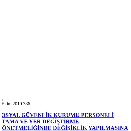
7 Ekim 2019
386
SOSYAL GÜVENLİK KURUMU PERSONELİ
ATAMA VE YER DEĞİŞTİRME
YÖNETMELİĞİNDE DEĞİŞİKLİK YAPILMASINA