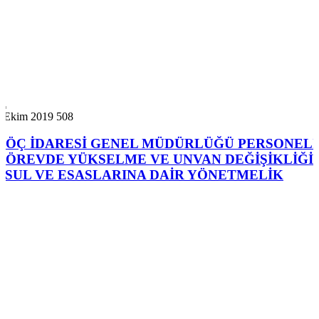
7 Ekim 2019
508
GÖÇ İDARESİ GENEL MÜDÜRLÜĞÜ PERSONELİ
GÖREVDE YÜKSELME VE UNVAN DEĞİŞİKLİĞİ
USUL VE ESASLARINA DAİR YÖNETMELİK