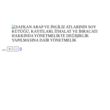
0
+
-