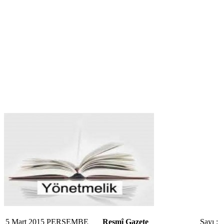
5 Mart 2015 PERŞEMBE
Resmî Gazete
Sayı : 