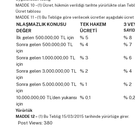
MADDE 10 – (1) Ücret, hükmün verildiği tarihte yürürlükte olan Tebl
Ücret tablosu
MADDE 11 – (1) Bu Tebliğe göre verilecek ücretler aşağıdaki ücret
NLAŞMAZLIK KONUSU
TEK HAKEM
3 VE
DEĞER
ÜCRETİ
SAYI
İlk gelen 500.000,00 TL için
% 5
% 8
Sonra gelen 500.000,00 TL
% 4
% 7
için
Sonra gelen 1.000.000,00 TL
% 3
% 6
için
Sonra gelen 3.000.000,00 TL
% 2
% 4
için
Sonra gelen 5.000.000,00 TL
% 1
% 2
için
10.000.000,00 TL’den yukarısı
% 0,1
% 0,
için
Yürürlük
MADDE 12 –
(1) Bu Tebliğ 15/03/2015 tarihinde yürürlüğe girer.
Post Views:
380