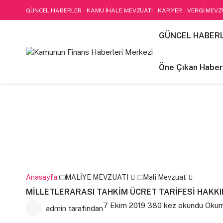
GÜNCEL HABERLER
KAMU İHALE MEVZUATI
KARİYER
VERGİ MEVZ
SOSYAL GÜVENLİK
Öne Çıkan Haberler
LIFE STYLE
Kamu Mali Yön
GÜNCEL HABER
FİNANSAL MUHASEBE-DENETİM
Öne Çıkan Haber
Anasayfa
MALİYE MEVZUATI
Mali Mevzuat
MİLLETLERARASI TAHKİM ÜCRET TARİFESİ HAKKI
7 Ekim 2019
380 kez okundu
Okum
admin
tarafından