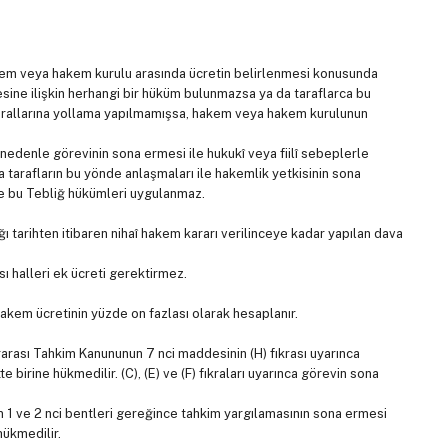
hakem veya hakem kurulu arasında ücretin belirlenmesi konusunda
ine ilişkin herhangi bir hüküm bulunmazsa ya da taraflarca bu
kurallarına yollama yapılmamışsa, hakem veya hakem kurulunun
edenle görevinin sona ermesi ile hukukî veya fiilî sebeplerle
tarafların bu yönde anlaşmaları ile hakemlik yetkisinin sona
e bu Tebliğ hükümleri uygulanmaz.
ğı tarihten itibaren nihaî hakem kararı verilinceye kadar yapılan dava
 halleri ek ücreti gerektirmez.
kem ücretinin yüzde on fazlası olarak hesaplanır.
arası Tahkim Kanununun 7 nci maddesinin (H) fıkrası uyarınca
 birine hükmedilir. (C), (E) ve (F) fıkraları uyarınca görevin sona
ın 1 ve 2 nci bentleri gereğince tahkim yargılamasının sona ermesi
hükmedilir.