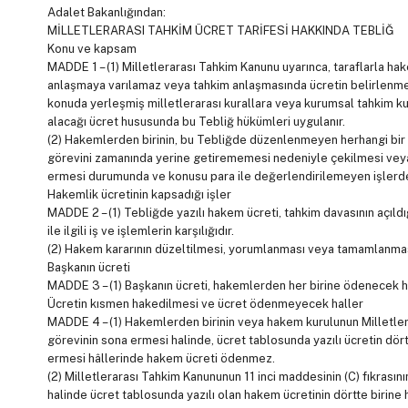
Adalet Bakanlığından:
MİLLETLERARASI TAHKİM ÜCRET TARİFESİ HAKKINDA TEBLİĞ
Konu ve kapsam
MADDE 1 – (1) Milletlerarası Tahkim Kanunu uyarınca, taraflarla 
anlaşmaya varılamaz veya tahkim anlaşmasında ücretin belirlenmes
konuda yerleşmiş milletlerarası kurallara veya kurumsal tahkim 
alacağı ücret hususunda bu Tebliğ hükümleri uygulanır.
(2) Hakemlerden birinin, bu Tebliğde düzenlenmeyen herhangi bir n
görevini zamanında yerine getirememesi nedeniyle çekilmesi veya 
ermesi durumunda ve konusu para ile değerlendirilemeyen işlerd
Hakemlik ücretinin kapsadığı işler
MADDE 2 – (1) Tebliğde yazılı hakem ücreti, tahkim davasının açıldı
ile ilgili iş ve işlemlerin karşılığıdır.
(2) Hakem kararının düzeltilmesi, yorumlanması veya tamamlanması
Başkanın ücreti
MADDE 3 – (1) Başkanın ücreti, hakemlerden her birine ödenecek ha
Ücretin kısmen hakedilmesi ve ücret ödenmeyecek haller
MADDE 4 – (1) Hakemlerden birinin veya hakem kurulunun Milletler
görevinin sona ermesi halinde, ücret tablosunda yazılı ücretin dörtte
ermesi hâllerinde hakem ücreti ödenmez.
(2) Milletlerarası Tahkim Kanununun 11 inci maddesinin (C) fıkrasın
halinde ücret tablosunda yazılı olan hakem ücretinin dörtte birine 