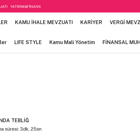
UATI
YATIRIM&FİNANS
etim
LER
KAMU İHALE MEVZUATI
KARİYER
VERGİ MEVZ
ler
LIFE STYLE
Kamu Mali Yönetim
FİNANSAL MU
NDA TEBLİĞ
a süresi: 3dk, 25sn