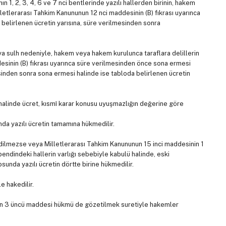
n 1, 2, 3, 4, 6 ve 7 nci bentlerinde yazılı hallerden birinin, hakem
letlerarası Tahkim Kanununun 12 nci maddesinin (B) fıkrası uyarınca
elirlenen ücretin yarısına, süre verilmesinden sonra
a sulh nedeniyle, hakem veya hakem kurulunca taraflara delillerin
sinin (B) fıkrası uyarınca süre verilmesinden önce sona ermesi
sinden sonra sona ermesi halinde ise tabloda belirlenen ücretin
alinde ücret, kısmî karar konusu uyuşmazlığın değerine göre
unda yazılı ücretin tamamına hükmedilir.
 edilmezse veya Milletlerarası Tahkim Kanununun 15 inci maddesinin 1
 alt bendindeki hallerin varlığı sebebiyle kabulü halinde, eski
unda yazılı ücretin dörtte birine hükmedilir.
e hakedilir.
ğin 3 üncü maddesi hükmü de gözetilmek suretiyle hakemler