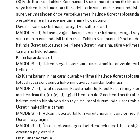
(3) Milletlerarası Tahkim Kanununun 13 üncü maddesinin (B) fıkrasını
veya hakem kurulunca taraflara delillerin sunulması hususunda Mil
süre verilmesinden önce gerçekleşmesi halinde ücret tablosunda b
gerçekleşmesi halinde ise tamamına hükmolunur.
Davanın konusuz kalması, feragat ve sulhte ücret
MADDE 5 – (1) Anlaşmazlığın, davanın konusuz kalması, feragat vey
sunulması hususunda Milletlerarası Tahkim Kanununun 12 nci madde
halinde ücret tablosunda belirlenen ücretin yarısına, süre verilme
tamamına hükmolunur.
Kısmî kararda ücret
MADDE 6 – (1) Hakem veya hakem kurulunca kısmî karar verilmesi h
belirlenir.
(2) Kısmî kararın, nihaî karar olarak verilmesi halinde ücret tablos
İptal davası sonucunda hakemin davaya yeniden bakması
MADDE 7 – (1) İptal davasının kabulü halinde, kabul kararı temyiz
inci bendinin (b), (d), (e), (f), (g) alt bentleri ile 2 nci bendinin (b)
hakemlerden birinin yeniden tayin edilmesi durumunda, ücret tablos
Ücretin hakedilme zamanı
MADDE 8 – (1) Hakemlik ücreti tahkim yargılamasının sona ermesi il
Ücretin paylaşımı
MADDE 9 – (1) Ücret tablosuna göre belirlenecek ücret, bu Tebli
arasında paylaştırılır.
Uygulanacak tebliğ