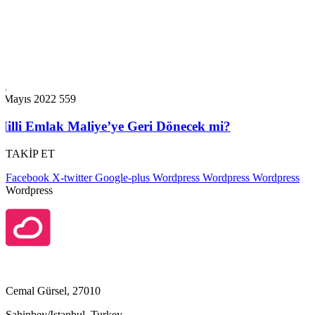
1 Mayıs 2022
559
Milli Emlak Maliye’ye Geri Dönecek mi?
TAKİP ET
Facebook
X-twitter
Google-plus
Wordpress
Wordpress
Wordpress
Wordpress
Cemal Gürsel, 27010
Şahinbey/Istanbul, Turkey,