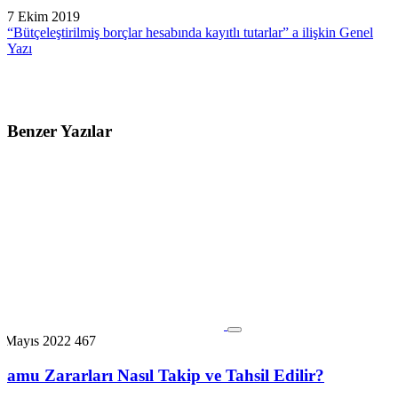
7 Ekim 2019
“Bütçeleştirilmiş borçlar hesabında kayıtlı tutarlar” a ilişkin Genel
Yazı
Benzer Yazılar
6 Mayıs 2022
467
Kamu Zararları Nasıl Takip ve Tahsil Edilir?