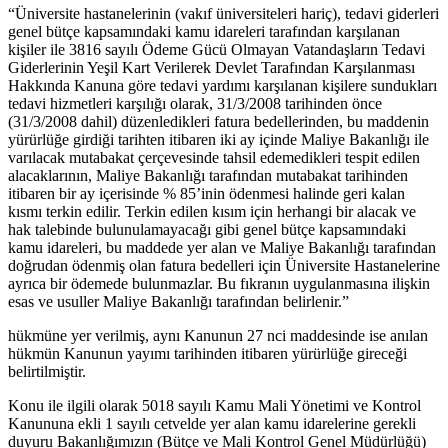
“Üniversite hastanelerinin (vakıf üniversiteleri hariç), tedavi giderleri
genel bütçe kapsamındaki kamu idareleri tarafından karşılanan
kişiler ile 3816 sayılı Ödeme Gücü Olmayan Vatandaşların Tedavi
Giderlerinin Yeşil Kart Verilerek Devlet Tarafından Karşılanması
Hakkında Kanuna göre tedavi yardımı karşılanan kişilere sundukları
tedavi hizmetleri karşılığı olarak, 31/3/2008 tarihinden önce
(31/3/2008 dahil) düzenledikleri fatura bedellerinden, bu maddenin
yürürlüğe girdiği tarihten itibaren iki ay içinde Maliye Bakanlığı ile
varılacak mutabakat çerçevesinde tahsil edemedikleri tespit edilen
alacaklarının, Maliye Bakanlığı tarafından mutabakat tarihinden
itibaren bir ay içerisinde % 85’inin ödenmesi halinde geri kalan
kısmı terkin edilir. Terkin edilen kısım için herhangi bir alacak ve
hak talebinde bulunulamayacağı gibi genel bütçe kapsamındaki
kamu idareleri, bu maddede yer alan ve Maliye Bakanlığı tarafından
doğrudan ödenmiş olan fatura bedelleri için Üniversite Hastanelerine
ayrıca bir ödemede bulunmazlar. Bu fıkranın uygulanmasına ilişkin
esas ve usuller Maliye Bakanlığı tarafından belirlenir.”
hükmüne yer verilmiş, aynı Kanunun 27 nci maddesinde ise anılan
hükmün Kanunun yayımı tarihinden itibaren yürürlüğe gireceği
belirtilmiştir.
Konu ile ilgili olarak 5018 sayılı Kamu Mali Yönetimi ve Kontrol
Kanununa ekli 1 sayılı cetvelde yer alan kamu idarelerine gerekli
duyuru Bakanlığımızın (Bütçe ve Mali Kontrol Genel Müdürlüğü)