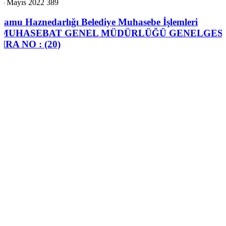
16 Mayıs 2022
389
Kamu Haznedarlığı Belediye Muhasebe İşlemleri
(MUHASEBAT GENEL MÜDÜRLÜĞÜ GENELGES
SIRA NO : (20)