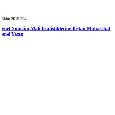
7 Ekim 2019
294
Genel Yönetim Mali İstatistiklerine İlişkin Muhasebat
Genel Yazısı