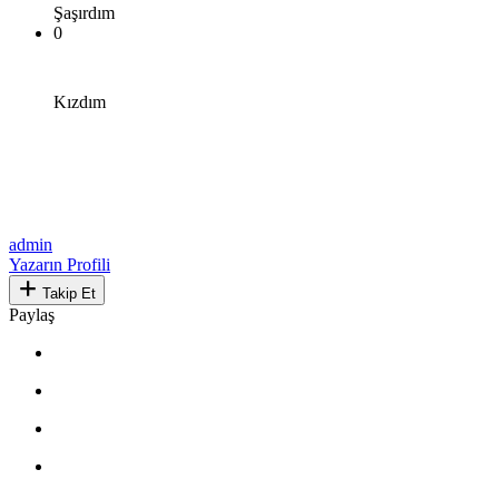
Şaşırdım
0
Kızdım
admin
Yazarın Profili
Takip Et
Paylaş