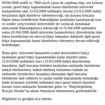
09/06/2008 tarihli ve 7868 sayılı yazısı ile yapılmış olup, söz konusu
yazıda, genel bütçe kapsamındaki kamu idarelerinin üniversite
hastanelerine olan 31/03/2008 tarihinden önceki (31/03/2008 dahil)
borçlarının ilgili idarelerce ödenmeyeceği, söz konusu borçlara
ilişkin fatura bedellerinin Bakanlığımız tarafından hazırlanacak esas
ve usuller çerçevesinde üniversiteler ile varılacak mutabakat
neticesinde Bakanlığımızca ödeneceği ve 01/04/2008 tarihinden
sonra (01/04/2008 dahil) üniversite hastanelerince düzenlenmiş olan
fatura bedellerinin ise mevcut bütçe imkanları dahilinde ilgili genel
bütçe kapsamındaki kamu idarelerince ödenmeye devam edileceği
belirtilmiştir.
Buna göre, üniversite hastaneleri (vakıf üniversiteleri hariç)
tarafından genel bütçe kapsamındaki kamu idareleri adına
31/03/2008 tarihinden önce (31/03/2008 dahil) düzenlenmiş
faturaların, ilgili harcama birimleri tarafından muhasebe birimlerine
intikal ettirilmemesi, intikal ettirilmiş bulunması halinde ise
muhasebe birimlerince hesaplara alınmadan ilgili harcama
birimlerine iade edilmesi ve anılan madde kapsamında bulunduğu
halde Kanunun yürürlük tarihinden önce genel bütçeli idarelere
hizmet veren muhasebe birimlerine gelen ve “Bütçeleştirilmiş
Borçlar Hesabı”na alınan faturaların ödenmemesi gerekmektedir.
Bilgilerini ve gereğini rica ederim.