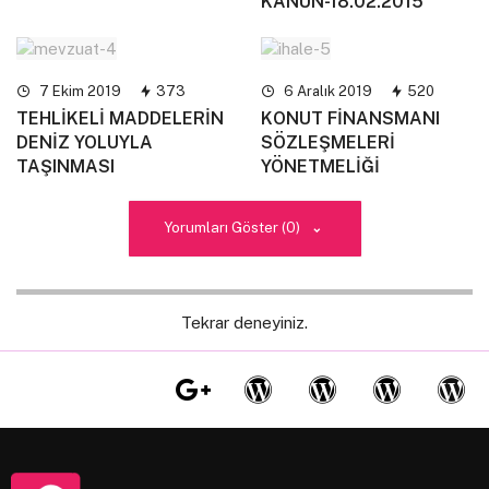
KANUN-18.02.2015
7 Ekim 2019
373
6 Aralık 2019
520
TEHLİKELİ MADDELERİN
KONUT FİNANSMANI
DENİZ YOLUYLA
SÖZLEŞMELERİ
TAŞINMASI
YÖNETMELİĞİ
Yorumları Göster (0)
Tekrar deneyiniz.