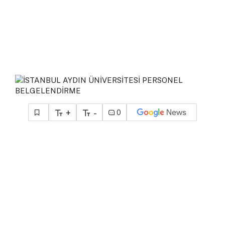
+
-
0