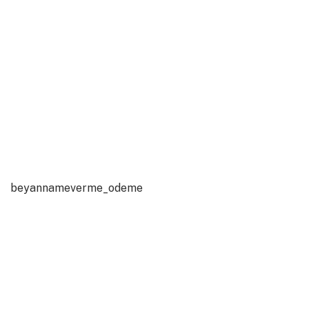
beyannameverme_odeme