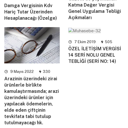
Katma Değer Vergisi
Damga Vergisinin Kdv
Genel Uygulama Tebliği
Hariç Tutar Üzerinden
Açıkmaları
Hesaplanacağı (Özelge)
7 Ekim 2019
505
ÖZEL İLETİŞİM VERGİSİ
14 SERİ NOLU GENEL
TEBLİĞİ (SERİ NO: 14)
9 Mayıs 2022
330
Arazinin üzerindeki zirai
ürünlerle birlikte
kamulaştırmasında; arazi
üzerindeki ürünler için
yapılacak ödemelerin,
elde eden çiftçinin
tevkifata tabi tutulup
tutulmayacağı hk.