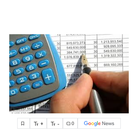
+
-
0