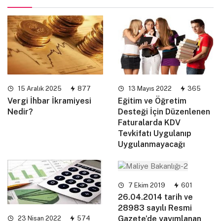
15 Aralık 2025
877
13 Mayıs 2022
365
Vergi İhbar İkramiyesi
Eğitim ve Öğretim
Nedir?
Desteği İçin Düzenlenen
Faturalarda KDV
Tevkifatı Uygulanıp
Uygulanmayacağı
7 Ekim 2019
601
26.04.2014 tarih ve
28983 sayılı Resmi
Gazete’de yayımlanan
23 Nisan 2022
574