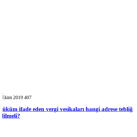
7 Ekim 2019
407
Hüküm ifade eden vergi vesikaları hangi adrese tebliğ
edilmeli?