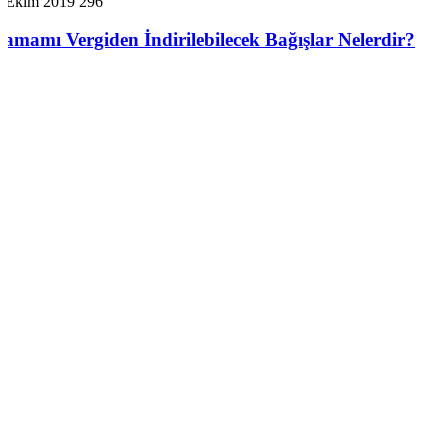
7 Ekim 2019
296
Tamamı Vergiden İndirilebilecek Bağışlar Nelerdir?