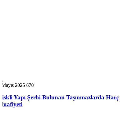
2 Mayıs 2025
670
Riskli Yapı Şerhi Bulunan Taşınmazlarda Harç
Muafiyeti