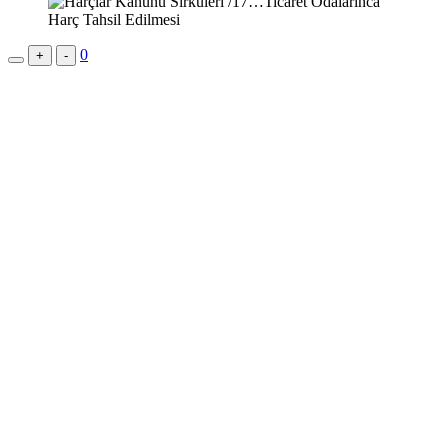
0
+
-