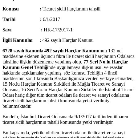
Konusu :
Ticaret sicili harçlarının tahsili
Tarihi :
6/1/2017
Sayı :
HK-17/2017-1
İlgili Kanunlar :
492 sayılı Harçlar Kanunu
6728 sayılı Kanun
la
492 sayılı Harçlar Kanunu
nun 132 nci
maddesine eklenen üçüncü fıkra ile ticaret sicili harçlarının Odalarca
tahsiline ilişkin düzenleme yapılmış olup,
77 Seri No.lu Harçlar
Kanunu Genel Tebliği
nde uygulamaya ilişkin usul ve esaslar
hakkında açıklamalar yapılmış, söz konusu Tebliğin 4 üncü
maddesinin son fıkrasında Başkanlığımıza verilen yetkiye istinaden,
15 No.lu Harçlar Kanunu Sirküleri ile Muğla Ticaret ve Sanayi
Odasına, 16 Seri No.lu Harçlar Kanunu Sirküleri ile İstanbul Ticaret
Odası hariç diğer tüm ticaret odaları ile ticaret ve sanayi odalarına
ticaret sicili harçlarının tahsili konusunda yetki verilmiş
bulunmaktadır.
Bu defa, İstanbul Ticaret Odasına da 9/1/2017 tarihinden itibaren
ticaret sicili harçlarının tahsili konusunda yetki verilmiştir.
Bu kapsamda, yetkilendirilen ticaret odaları ile ticaret ve sanayi