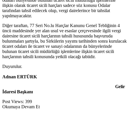
odaları bünyesinde bulunan ticaret sicili müdürlüğü işlemlerine
ilişkin olarak ticaret sicili harçları sadece söz konusu Odalar
tarafından tahsil edilecek olup, vergi dairelerince bir tahsilat
yapılmayacaktır.
Diğer taraftan, 77 Seri No.lu Harçlar Kanunu Genel Tebliğinin 4
üncü maddesinde yer alan usul ve esaslar çerçevesinde ilgili vergi
dairesine ticaret sicili harçlarının tahsili hususunda başvuruda
bulunmaları şartıyla, bu Sirkülerin yayımı tarihinden sonra kurulacak
ticaret odaları ile ticaret ve sanayi odalarının da bünyelerinde
bulunan ticaret sicili müdürlüğü işlemlerine ilişkin ticaret sicili
harçlarının tahsili konusunda yetkili olacağı tabiidir.
Duyurulur.
Adnan ERTÜRK
Gelir
İdaresi Başkanı
Post Views:
399
Okumaya Devam Et