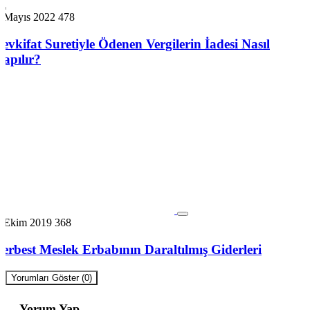
6 Mayıs 2022
478
Tevkifat Suretiyle Ödenen Vergilerin İadesi Nasıl
Yapılır?
7 Ekim 2019
368
Serbest Meslek Erbabının Daraltılmış Giderleri
Yorumları Göster (0)
Yorum Yap