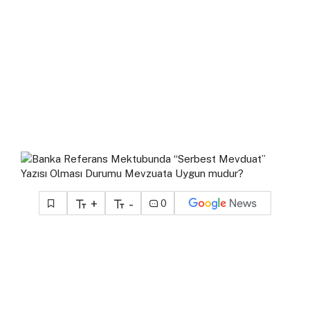
+
-
0