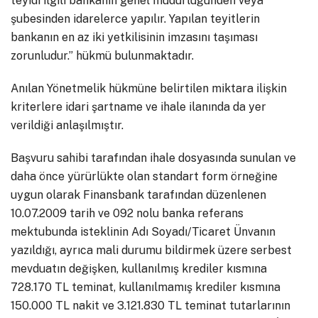
teyidi ilgili bankanın genel müdürlüğünden veya
şubesinden idarelerce yapılır. Yapılan teyitlerin
bankanın en az iki yetkilisinin imzasını taşıması
zorunludur.” hükmü bulunmaktadır.
Anılan Yönetmelik hükmüne belirtilen miktara ilişkin
kriterlere idari şartname ve ihale ilanında da yer
verildiği anlaşılmıştır.
Başvuru sahibi tarafından ihale dosyasında sunulan ve
daha önce yürürlükte olan standart form örneğine
uygun olarak Finansbank tarafından düzenlenen
10.07.2009 tarih ve 092 nolu banka referans
mektubunda isteklinin Adı Soyadı/Ticaret Ünvanın
yazıldığı, ayrıca mali durumu bildirmek üzere serbest
mevduatın değişken, kullanılmış krediler kısmına
728.170 TL teminat, kullanılmamış krediler kısmına
150.000 TL nakit ve 3.121.830 TL teminat tutarlarının