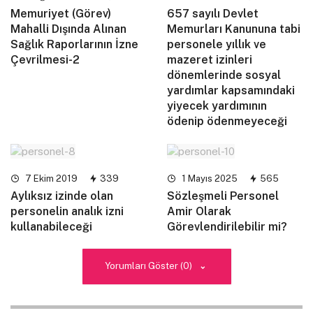
Memuriyet (Görev)
657 sayılı Devlet
Mahalli Dışında Alınan
Memurları Kanununa tabi
Sağlık Raporlarının İzne
personele yıllık ve
Çevrilmesi-2
mazeret izinleri
dönemlerinde sosyal
yardımlar kapsamındaki
yiyecek yardımının
ödenip ödenmeyeceği
7 Ekim 2019
339
1 Mayıs 2025
565
Aylıksız izinde olan
Sözleşmeli Personel
personelin analık izni
Amir Olarak
kullanabileceği
Görevlendirilebilir mi?
Yorumları Göster (0)