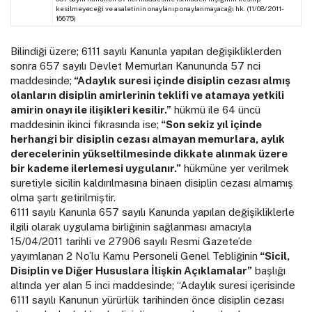
kesilmeyeceği ve asaletinin onaylanıp onaylanmayacağı hk. (11/08/2011-
16675)
Bilindiği üzere; 6111 sayılı Kanunla yapılan değişikliklerden
sonra 657 sayılı Devlet Memurları Kanununda 57 nci
maddesinde;
“Adaylık suresi içinde disiplin cezası almış
olanların disiplin amirlerinin teklifi ve atamaya yetkili
amirin onayı ile ilişikleri kesilir.”
hükmü ile 64 üncü
maddesinin ikinci fıkrasında ise;
“Son sekiz yıl içinde
herhangi bir disiplin cezası almayan memurlara, aylık
derecelerinin yükseltilmesinde dikkate alınmak üzere
bir kademe ilerlemesi uygulanır.”
hükmüne yer verilmek
suretiyle sicilin kaldırılmasına binaen disiplin cezası almamış
olma şartı getirilmiştir.
6111 sayılı Kanunla 657 sayılı Kanunda yapılan değişikliklerle
ilgili olarak uygulama birliğinin sağlanması amacıyla
15/04/2011 tarihli ve 27906 sayılı Resmi Gazete’de
yayımlanan 2 No’lu Kamu Personeli Genel Tebliğinin
“Sicil,
Disiplin ve Diğer Hususlara İlişkin Açıklamalar”
başlığı
altında yer alan 5 inci maddesinde; “Adaylık suresi içerisinde
6111 sayılı Kanunun yürürlük tarihinden önce disiplin cezası