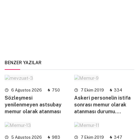
BENZER YAZILAR
6 Ağustos 2026
750
7 Ekim 2019
334
Sözleşmesi
Askeri personelin istifa
yenilenmeyen astsubay
sonrası memur olarak
memur olarak atanması
atanması durumu….
5 Ağustos 2026
983
7 Ekim 2019
347