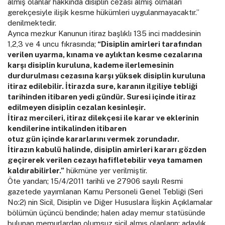
almış olanlar hakkında disiplin cezası almış olmaları
gerekçesiyle ilişik kesme hükümleri uygulanmayacaktır.”
denilmektedir.
Ayrıca mezkur Kanunun itiraz başlıklı 135 inci maddesinin
1,2,3 ve 4 uncu fıkrasında;
“Disiplin amirleri tarafından
verilen uyarma, kınama ve aylıktan kesme cezalarına
karşı disiplin kuruluna, kademe ilerlemesinin
durdurulması cezasına karşı yüksek disiplin kuruluna
itiraz edilebilir. İtirazda sure, karanın ilgiliye tebliği
tarihinden itibaren yedi gündür. Suresi içinde itiraz
edilmeyen disiplin cezalan kesinleşir.
İtiraz mercileri, itiraz dilekçesi ile karar ve eklerinin
kendilerine intikalinden itibaren
otuz gün içinde kararlarını vermek zorundadır.
İtirazın kabulü halinde, disiplin amirleri kararı gözden
geçirerek verilen cezayı hafifletebilir veya tamamen
kaldırabilirler.”
hükmüne yer verilmiştir.
Öte yandan; 15/4/2011 tarihli ve 27906 sayılı Resmi
gazetede yayımlanan Kamu Personeli Genel Tebliği (Seri
No:2) nin Sicil, Disiplin ve Diğer Hususlara İlişkin Açıklamalar
bölümün üçüncü bendinde; halen aday memur statüsünde
bulunan memurlardan olumsuz sicil almış olanların; adaylık