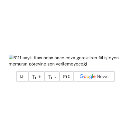
+
-
0