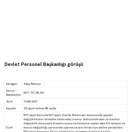
Devlet Personel Başkanlığı görüşü
Kategori
Aday Memur
Kanun /
657 / 57, 56, 64
Madde(ler)
Tarih
11/08/2011
Kaynak
33
sayılı bülten
96.
sayfa
6111 sayılı Kanunla 657 sayılı Devlet Memurları Kanununda yapılan
değişikliklere istinaden halen aday memur statüsünde olan ve mezkur
değişiklik öncesinde disiplin cezası verilmesine neden olan fiili işleyen ve
Özet
kanun değişikliği sonrasında uyarma cezası ile tecziye edilen personelin
657 sayılı Kanunun 57 nci maddesine istinaden ilişiğinin kesilip