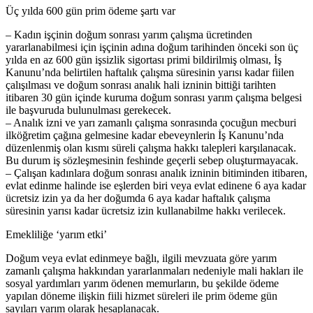
Üç yılda 600 gün prim ödeme şartı var
– Kadın işçinin doğum sonrası yarım çalışma ücretinden
yararlanabilmesi için işçinin adına doğum tarihinden önceki son üç
yılda en az 600 gün işsizlik sigortası primi bildirilmiş olması, İş
Kanunu’nda belirtilen haftalık çalışma süresinin yarısı kadar fiilen
çalışılması ve doğum sonrası analık hali izninin bittiği tarihten
itibaren 30 gün içinde kuruma doğum sonrası yarım çalışma belgesi
ile başvuruda bulunulması gerekecek.
– Analık izni ve yarı zamanlı çalışma sonrasında çocuğun mecburi
ilköğretim çağına gelmesine kadar ebeveynlerin İş Kanunu’nda
düzenlenmiş olan kısmı süreli çalışma hakkı talepleri karşılanacak.
Bu durum iş sözleşmesinin feshinde geçerli sebep oluşturmayacak.
– Çalışan kadınlara doğum sonrası analık izninin bitiminden itibaren,
evlat edinme halinde ise eşlerden biri veya evlat edinene 6 aya kadar
ücretsiz izin ya da her doğumda 6 aya kadar haftalık çalışma
süresinin yarısı kadar ücretsiz izin kullanabilme hakkı verilecek.
Emekliliğe ‘yarım etki’
Doğum veya evlat edinmeye bağlı, ilgili mevzuata göre yarım
zamanlı çalışma hakkından yararlanmaları nedeniyle mali hakları ile
sosyal yardımları yarım ödenen memurların, bu şekilde ödeme
yapılan döneme ilişkin fiili hizmet süreleri ile prim ödeme gün
sayıları yarım olarak hesaplanacak.