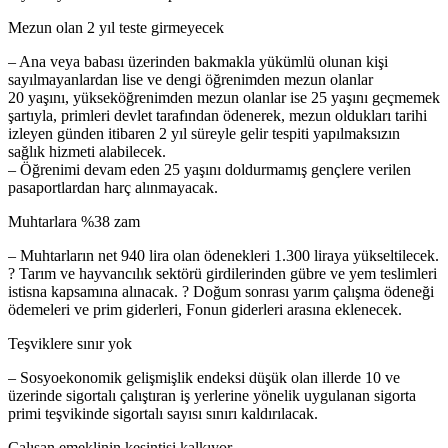
Mezun olan 2 yıl teste girmeyecek
– Ana veya babası üzerinden bakmakla yükümlü olunan kişi
sayılmayanlardan lise ve dengi öğrenimden mezun olanlar
20 yaşını, yükseköğrenimden mezun olanlar ise 25 yaşını geçmemek
şartıyla, primleri devlet tarafından ödenerek, mezun oldukları tarihi
izleyen günden itibaren 2 yıl süreyle gelir tespiti yapılmaksızın
sağlık hizmeti alabilecek.
– Öğrenimi devam eden 25 yaşını doldurmamış gençlere verilen
pasaportlardan harç alınmayacak.
Muhtarlara %38 zam
– Muhtarların net 940 lira olan ödenekleri 1.300 liraya yükseltilecek.
? Tarım ve hayvancılık sektörü girdilerinden gübre ve yem teslimleri
istisna kapsamına alınacak. ? Doğum sonrası yarım çalışma ödeneği
ödemeleri ve prim giderleri, Fonun giderleri arasına eklenecek.
Teşviklere sınır yok
– Sosyoekonomik gelişmişlik endeksi düşük olan illerde 10 ve
üzerinde sigortalı çalıştıran iş yerlerine yönelik uygulanan sigorta
primi teşvikinde sigortalı sayısı sınırı kaldırılacak.
Çalışan emeklinin kesintisi kalkıyor