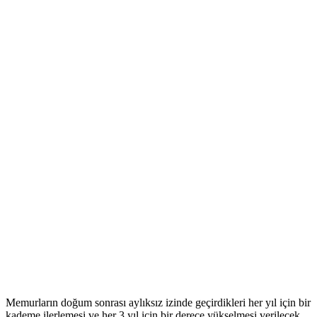
Memurların doğum sonrası aylıksız izinde geçirdikleri her yıl için bir
kademe ilerlemesi ve her 3 yıl için bir derece yükselmesi verilecek.