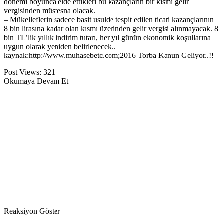
dönemi boyunca elde ettikleri bu kazançların bir kısmı gelir
vergisinden müstesna olacak.
– Mükelleflerin sadece basit usulde tespit edilen ticari kazançlarının
8 bin lirasına kadar olan kısmı üzerinden gelir vergisi alınmayacak. 8
bin TL’lik yıllık indirim tutarı, her yıl günün ekonomik koşullarına
uygun olarak yeniden belirlenecek..
kaynak:http://www.muhasebetc.com;2016 Torba Kanun Geliyor..!!
Post Views:
321
Okumaya Devam Et
Reaksiyon Göster