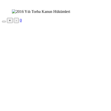
0
+
-