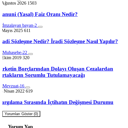
5 Ağustos 2026
1503
Kanuni (Yasal) Faiz Oranı Nedir?
3 Mayıs 2025
611
İradi Sözleşme Nedir? İradi Sözleşme Nasıl Yapılır?
7 Ekim 2019
320
Şirketin Borçlarından Dolayı Oluşan Cezalardan
Ortakların Sorumlu Tutulamayacağı
23 Nisan 2022
619
Yargılama Sırasında İçtihatın Değişmesi Durumu
Yorumları Göster (0)
Yorum Yap