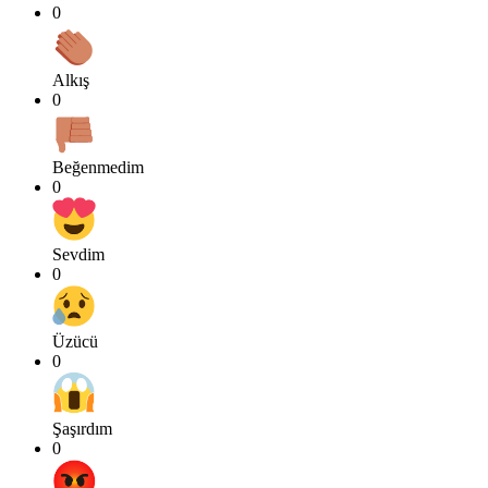
0
Alkış
0
Beğenmedim
0
Sevdim
0
Üzücü
0
Şaşırdım
0