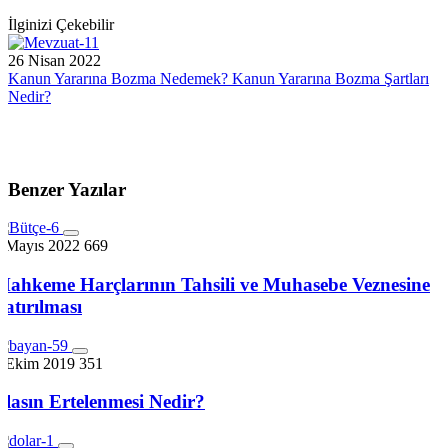
İlginizi Çekebilir
26 Nisan 2022
Kanun Yararına Bozma Nedemek? Kanun Yararına Bozma Şartları
Nedir?
Benzer Yazılar
8 Mayıs 2022
669
Mahkeme Harçlarının Tahsili ve Muhasebe Veznesine
Yatırılması
7 Ekim 2019
351
İflasın Ertelenmesi Nedir?