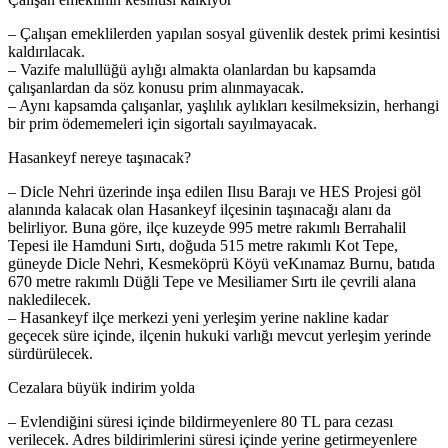
– Çalışan emeklilerden yapılan sosyal güvenlik destek primi kesintisi
kaldırılacak.
– Vazife malullüğü aylığı almakta olanlardan bu kapsamda
çalışanlardan da söz konusu prim alınmayacak.
– Aynı kapsamda çalışanlar, yaşlılık aylıkları kesilmeksizin, herhangi
bir prim ödememeleri için sigortalı sayılmayacak.
Hasankeyf nereye taşınacak?
– Dicle Nehri üzerinde inşa edilen Ilısu Barajı ve HES Projesi göl
alanında kalacak olan Hasankeyf ilçesinin taşınacağı alanı da
belirliyor. Buna göre, ilçe kuzeyde 995 metre rakımlı Berrahalil
Tepesi ile Hamduni Sırtı, doğuda 515 metre rakımlı Kot Tepe,
güneyde Dicle Nehri, Kesmeköprü Köyü veKınamaz Burnu, batıda
670 metre rakımlı Düğli Tepe ve Mesiliamer Sırtı ile çevrili alana
nakledilecek.
– Hasankeyf ilçe merkezi yeni yerleşim yerine nakline kadar
geçecek süre içinde, ilçenin hukuki varlığı mevcut yerleşim yerinde
sürdürülecek.
Cezalara büyük indirim yolda
– Evlendiğini süresi içinde bildirmeyenlere 80 TL para cezası
verilecek. Adres bildirimlerini süresi içinde yerine getirmeyenlere