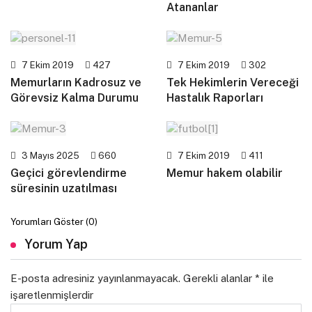
Atananlar
7 Ekim 2019
427
7 Ekim 2019
302
Memurların Kadrosuz ve
Tek Hekimlerin Vereceği
Görevsiz Kalma Durumu
Hastalık Raporları
3 Mayıs 2025
660
7 Ekim 2019
411
Geçici görevlendirme
Memur hakem olabilir
süresinin uzatılması
Yorumları Göster (0)
Yorum Yap
E-posta adresiniz yayınlanmayacak.
Gerekli alanlar
*
ile
işaretlenmişlerdir