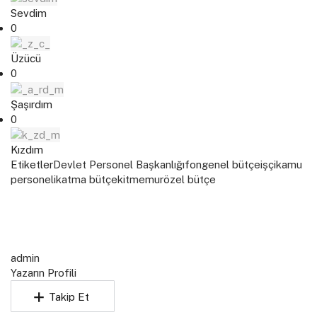
Sevdim
0
Üzücü
0
Şaşırdım
0
Kızdım
Etiketler
Devlet Personel Başkanlığı
fon
genel bütçe
işçi
kamu
personeli
katma bütçe
kit
memur
özel bütçe
admin
Yazarın Profili
Takip Et