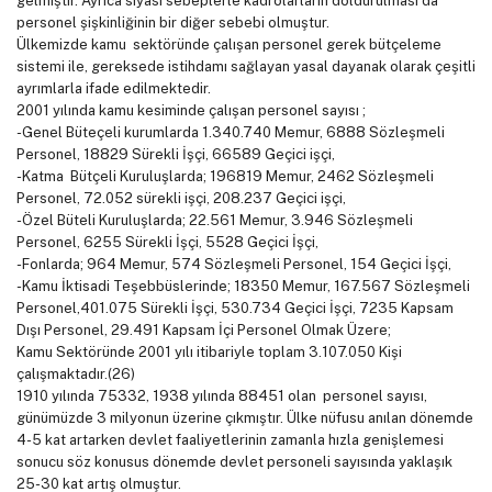
gelmiştir. Ayrıca siyasi sebeplerle kadrolarların doldurulması da
personel şişkinliğinin bir diğer sebebi olmuştur.
Ülkemizde kamu sektöründe çalışan personel gerek bütçeleme
sistemi ile, gereksede istihdamı sağlayan yasal dayanak olarak çeşitli
ayrımlarla ifade edilmektedir.
2001 yılında kamu kesiminde çalışan personel sayısı ;
-Genel Büteçeli kurumlarda 1.340.740 Memur, 6888 Sözleşmeli
Personel, 18829 Sürekli İşçi, 66589 Geçici işçi,
-Katma Bütçeli Kuruluşlarda; 196819 Memur, 2462 Sözleşmeli
Personel, 72.052 sürekli işçi, 208.237 Geçici işçi,
-Özel Büteli Kuruluşlarda; 22.561 Memur, 3.946 Sözleşmeli
Personel, 6255 Sürekli İşçi, 5528 Geçici İşçi,
-Fonlarda; 964 Memur, 574 Sözleşmeli Personel, 154 Geçici İşçi,
-Kamu İktisadi Teşebbüslerinde; 18350 Memur, 167.567 Sözleşmeli
Personel,401.075 Sürekli İşçi, 530.734 Geçici İşçi, 7235 Kapsam
Dışı Personel, 29.491 Kapsam İçi Personel Olmak Üzere;
Kamu Sektöründe 2001 yılı itibariyle toplam 3.107.050 Kişi
çalışmaktadır.(26)
1910 yılında 75332, 1938 yılında 88451 olan personel sayısı,
günümüzde 3 milyonun üzerine çıkmıştır. Ülke nüfusu anılan dönemde
4-5 kat artarken devlet faaliyetlerinin zamanla hızla genişlemesi
sonucu söz konusus dönemde devlet personeli sayısında yaklaşık
25-30 kat artış olmuştur.