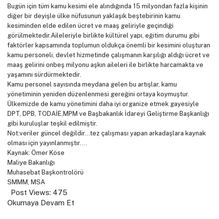
Bugün için tüm kamu kesimi ele alındığında 15 milyondan fazla kişinin
diğer bir deyişle ülke nüfusunun yaklaşık beştebirinin kamu
kesiminden elde edilen ücret ve maaş geliriyle geçindiği
görülmektedir.Aileleriyle birlikte kültürel yapı, eğitim durumu gibi
faktörler kapsamında toplumun oldukça önemli bir kesimini oluşturan
kamu personeli, devlet hizmetinde çalışmanın karşılığı aldığı ücret ve
maaş gelirini onbeş milyonu aşkın aileleri ile birlikte harcamakta ve
yaşamını sürdürmektedir.
Kamu personel sayısında meydana gelen bu artışlar, kamu
yönetiminin yeniden düzenlenmesi gereğini ortaya koymuştur.
Ülkemizde de kamu yönetimini daha iyi organize etmek gayesiyle
DPT, DPB, TODAİE,MPM ve Başbakanlık İdareyi Geliştirme Başkanlığı
gibi kuruluşlar teşkil edilmiştir.
Not:veriler güncel değildir…tez çalışması yapan arkadaşlara kaynak
olması için yayınlanmıştır….
Kaynak: Ömer Köse
Maliye Bakanlığı
Muhasebat Başkontrolörü
SMMM, MSA
Post Views:
475
Okumaya Devam Et