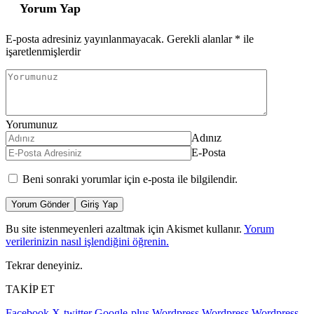
Yorum Yap
E-posta adresiniz yayınlanmayacak.
Gerekli alanlar
*
ile
işaretlenmişlerdir
Yorumunuz
Adınız
E-Posta
Beni sonraki yorumlar için e-posta ile bilgilendir.
Yorum Gönder
Giriş Yap
Bu site istenmeyenleri azaltmak için Akismet kullanır.
Yorum
verilerinizin nasıl işlendiğini öğrenin.
Tekrar deneyiniz.
TAKİP ET
Facebook
X-twitter
Google-plus
Wordpress
Wordpress
Wordpress