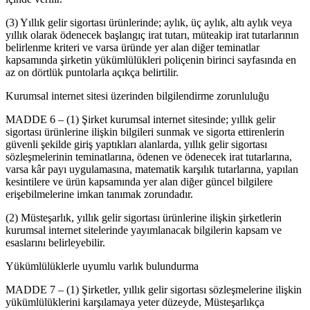
(3) Yıllık gelir sigortası ürünlerinde; aylık, üç aylık, altı aylık veya
yıllık olarak ödenecek başlangıç irat tutarı, müteakip irat tutarlarının
belirlenme kriteri ve varsa üründe yer alan diğer teminatlar
kapsamında şirketin yükümlülükleri poliçenin birinci sayfasında en
az on dörtlük puntolarla açıkça belirtilir.
Kurumsal internet sitesi üzerinden bilgilendirme zorunluluğu
MADDE 6 – (1) Şirket kurumsal internet sitesinde; yıllık gelir
sigortası ürünlerine ilişkin bilgileri sunmak ve sigorta ettirenlerin
güvenli şekilde giriş yaptıkları alanlarda, yıllık gelir sigortası
sözleşmelerinin teminatlarına, ödenen ve ödenecek irat tutarlarına,
varsa kâr payı uygulamasına, matematik karşılık tutarlarına, yapılan
kesintilere ve ürün kapsamında yer alan diğer güncel bilgilere
erişebilmelerine imkan tanımak zorundadır.
(2) Müsteşarlık, yıllık gelir sigortası ürünlerine ilişkin şirketlerin
kurumsal internet sitelerinde yayımlanacak bilgilerin kapsam ve
esaslarını belirleyebilir.
Yükümlülüklerle uyumlu varlık bulundurma
MADDE 7 – (1) Şirketler, yıllık gelir sigortası sözleşmelerine ilişkin
yükümlülüklerini karşılamaya yeter düzeyde, Müsteşarlıkça