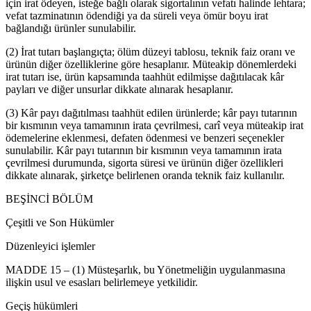
için irat ödeyen, isteğe bağlı olarak sigortalının vefatı halinde lehtara;
vefat tazminatının ödendiği ya da süreli veya ömür boyu irat
bağlandığı ürünler sunulabilir.
(2) İrat tutarı başlangıçta; ölüm düzeyi tablosu, teknik faiz oranı ve
ürünün diğer özelliklerine göre hesaplanır. Müteakip dönemlerdeki
irat tutarı ise, ürün kapsamında taahhüt edilmişse dağıtılacak kâr
payları ve diğer unsurlar dikkate alınarak hesaplanır.
(3) Kâr payı dağıtılması taahhüt edilen ürünlerde; kâr payı tutarının
bir kısmının veya tamamının irata çevrilmesi, carî veya müteakip irat
ödemelerine eklenmesi, defaten ödenmesi ve benzeri seçenekler
sunulabilir. Kâr payı tutarının bir kısmının veya tamamının irata
çevrilmesi durumunda, sigorta süresi ve ürünün diğer özellikleri
dikkate alınarak, şirketçe belirlenen oranda teknik faiz kullanılır.
BEŞİNCİ BÖLÜM
Çeşitli ve Son Hükümler
Düzenleyici işlemler
MADDE 15 – (1) Müsteşarlık, bu Yönetmeliğin uygulanmasına
ilişkin usul ve esasları belirlemeye yetkilidir.
Geçiş hükümleri