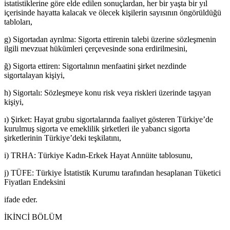
istatistiklerine göre elde edilen sonuçlardan, her bir yaşta bir yıl
içerisinde hayatta kalacak ve ölecek kişilerin sayısının öngörüldüğü
tabloları,
g) Sigortadan ayrılma: Sigorta ettirenin talebi üzerine sözleşmenin
ilgili mevzuat hükümleri çerçevesinde sona erdirilmesini,
ğ) Sigorta ettiren: Sigortalının menfaatini şirket nezdinde
sigortalayan kişiyi,
h) Sigortalı: Sözleşmeye konu risk veya riskleri üzerinde taşıyan
kişiyi,
ı) Şirket: Hayat grubu sigortalarında faaliyet gösteren Türkiye’de
kurulmuş sigorta ve emeklilik şirketleri ile yabancı sigorta
şirketlerinin Türkiye’deki teşkilatını,
i) TRHA: Türkiye Kadın-Erkek Hayat Annüite tablosunu,
j) TÜFE: Türkiye İstatistik Kurumu tarafından hesaplanan Tüketici
Fiyatları Endeksini
ifade eder.
İKİNCİ BÖLÜM