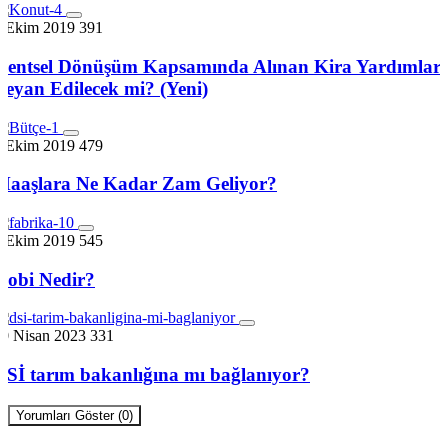
7 Ekim 2019
391
Kentsel Dönüşüm Kapsamında Alınan Kira Yardımları
Beyan Edilecek mi? (Yeni)
7 Ekim 2019
479
Maaşlara Ne Kadar Zam Geliyor?
7 Ekim 2019
545
Kobi Nedir?
30 Nisan 2023
331
DSİ tarım bakanlığına mı bağlanıyor?
Yorumları Göster (0)