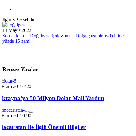
İlginizi Çekebilir
13 Mayıs 2022
Son dakika… Doğalgaza Şok Zam….Doğalgaza bir ayda ikinci
yüzde 15 zam!
Benzer Yazılar
7 Ekim 2019
420
Ukrayna’ya 50 Milyon Dolar Mali Yardım
7 Ekim 2019
690
Macaristan İle İlgili Önemli Bilgiler