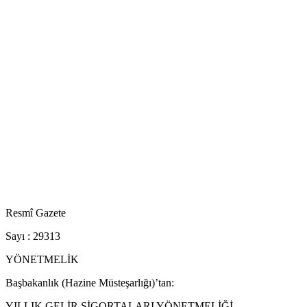
Resmî Gazete
Sayı : 29313
YÖNETMELİK
Başbakanlık (Hazine Müsteşarlığı)’tan:
YILLIK GELİR SİGORTALARI YÖNETMELİĞİ