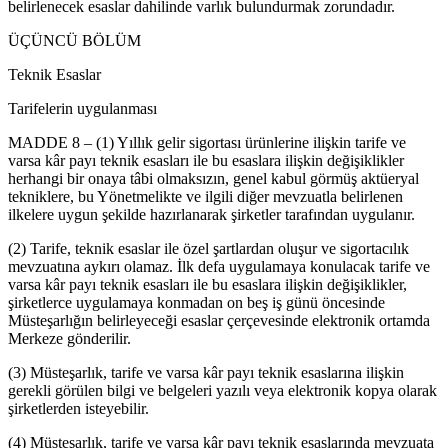
belirlenecek esaslar dahilinde varlık bulundurmak zorundadır.
ÜÇÜNCÜ BÖLÜM
Teknik Esaslar
Tarifelerin uygulanması
MADDE 8 – (1) Yıllık gelir sigortası ürünlerine ilişkin tarife ve
varsa kâr payı teknik esasları ile bu esaslara ilişkin değişiklikler
herhangi bir onaya tâbi olmaksızın, genel kabul görmüş aktüeryal
tekniklere, bu Yönetmelikte ve ilgili diğer mevzuatla belirlenen
ilkelere uygun şekilde hazırlanarak şirketler tarafından uygulanır.
(2) Tarife, teknik esaslar ile özel şartlardan oluşur ve sigortacılık
mevzuatına aykırı olamaz. İlk defa uygulamaya konulacak tarife ve
varsa kâr payı teknik esasları ile bu esaslara ilişkin değişiklikler,
şirketlerce uygulamaya konmadan on beş iş günü öncesinde
Müsteşarlığın belirleyeceği esaslar çerçevesinde elektronik ortamda
Merkeze gönderilir.
(3) Müsteşarlık, tarife ve varsa kâr payı teknik esaslarına ilişkin
gerekli görülen bilgi ve belgeleri yazılı veya elektronik kopya olarak
şirketlerden isteyebilir.
(4) Müsteşarlık, tarife ve varsa kâr payı teknik esaslarında mevzuata