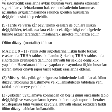
ve sigortacılık esaslarına aykırı bulunan veya sigorta ettirenler,
sigortalılar ve lehtarlarının hak ve menfaatlerinin korunması
açısından uygulanmalarında sakınca görülen hususların
değiştirilmesini talep edebilir.
(5) Tarife ve varsa kâr payı teknik esasları ile bunlara ilişkin
değişiklikler, teknik esaslara eklenecek diğer bilgi ve belgelerle
birlikte aktüer tarafından imzalanarak şirketçe muhafaza edilir.
Ölüm düzeyi (mortalite) tablosu
MADDE 9 – (1) Yıllık gelir sigortalarına ilişkin tarife teknik
esaslarında TRHA tablosu kullanılır. Şirketler, TRHA tablosunda
sigortacılık prensipleri dahilinde ihtiyatlı bir şekilde değişiklik
yapabilir. Hazırlanan tablo ve yapılan varsayımlara ilişkin hususları
içeren aktüer onaylı rapor tarife teknik esaslarına eklenir.
(2) Müsteşarlık, yıllık gelir sigortası ürünlerinde kullanılacak ölüm
düzeyi tablosunu değiştirmeye ve kullanılabilecek tablolara yeni
tablolar eklemeye yetkilidir.
(3) Şirketler, uygulamaya konmadan on beş iş günü öncesinde tablo
değişikliği ve varsayımlarını içeren aktüer onaylı rapor ile beraber
Müsteşarlığa bilgi vermek kaydıyla, ihtiyatlı olarak seçtikleri farklı
ölüm düzeyi tabloları kullanabilir.