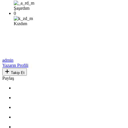
Şaşırdım
0
Kızdım
admin
Yazarın Profili
Takip Et
Paylaş