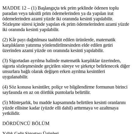
MADDE 12 – (1) Başlangıçta tek prim şeklinde ödenen toplu
paradan veya taksitli prim ödemelerinden ya da yapılan irat
ödemelerinden azami yüzde iki oranında kesinti yapılabilir.
Sözleşme süresi içinde yapılan ek prim ödemelerinden azami yüzde
iki oranında kesinti yapılabilir.
(2) Kâr payı dağıtılması taahhüt edilen ürünlerde, matematik
karşılıkların yatırıma yönlendirilmesinden elde edilen getiri
üzerinden azami yüzde on oranında kesinti yapılabilir.
(3) Sigortadan ayrılma halinde matematik karşılıklar üzerinden,
sigorta sözleşmesinde geçirilen süreye ve şirketçe belirlenecek diğer
unsurlara bağlı olarak değişen erken ayrılma kesintileri
uygulanabilir.
(4) Söz konusu kesintiler, poliçe ve bilgilendirme formunun birinci
sayfasında en az on dörtlük puntolarla belirtilir.
(5) Müsteşarlık, bu madde kapsamında belirtilen kesinti oranlarını
yüzde ellisine kadar (yüzde elli dahil) arttırmaya ve azaltmaya
yetkilidir.
DÖRDÜNCÜ BÖLÜM
Yıllık Gelir Sigortası Ürünleri