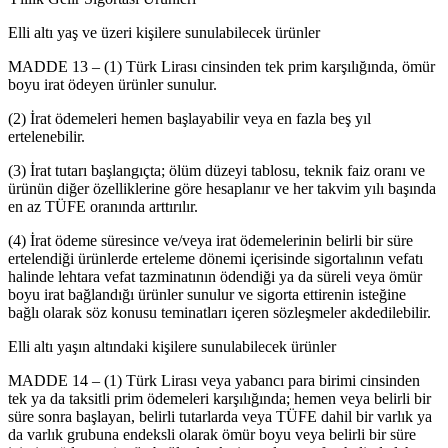
Elli altı yaş ve üzeri kişilere sunulabilecek ürünler
MADDE 13 – (1) Türk Lirası cinsinden tek prim karşılığında, ömür
boyu irat ödeyen ürünler sunulur.
(2) İrat ödemeleri hemen başlayabilir veya en fazla beş yıl
ertelenebilir.
(3) İrat tutarı başlangıçta; ölüm düzeyi tablosu, teknik faiz oranı ve
ürünün diğer özelliklerine göre hesaplanır ve her takvim yılı başında
en az TÜFE oranında arttırılır.
(4) İrat ödeme süresince ve/veya irat ödemelerinin belirli bir süre
ertelendiği ürünlerde erteleme dönemi içerisinde sigortalının vefatı
halinde lehtara vefat tazminatının ödendiği ya da süreli veya ömür
boyu irat bağlandığı ürünler sunulur ve sigorta ettirenin isteğine
bağlı olarak söz konusu teminatları içeren sözleşmeler akdedilebilir.
Elli altı yaşın altındaki kişilere sunulabilecek ürünler
MADDE 14 – (1) Türk Lirası veya yabancı para birimi cinsinden
tek ya da taksitli prim ödemeleri karşılığında; hemen veya belirli bir
süre sonra başlayan, belirli tutarlarda veya TÜFE dahil bir varlık ya
da varlık grubuna endeksli olarak ömür boyu veya belirli bir süre