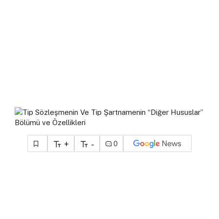
+
-
0