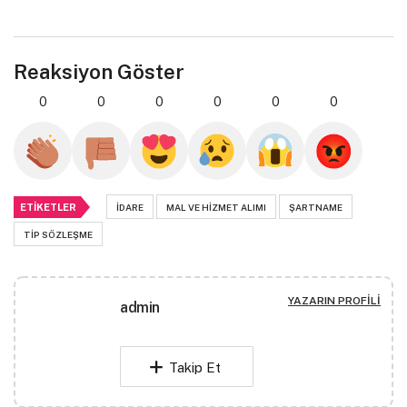
Reaksiyon Göster
0
0
0
0
0
0
ETIKETLER
IDARE
MAL VE HIZMET ALIMI
ŞARTNAME
TIP SÖZLEŞME
YAZARIN PROFILI
admin
Takip Et