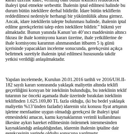
ihaleyi iptal etmekte serbesttir. İhalenin iptal edilmesi halinde bu
durum bütün isteklilere derhal bildirilir. İdare bütün tekliflerin
reddedilmesi nedeniyle herhangi bir yükümlülük altına girmez.
Ancak, idare isteklilerin talepte bulunması halinde, ihalenin iptal
edilme gerekçelerini talep eden isteklilere bildirir.”
hükmü yer
almaktadır. Bunun yanında Kanun’un 40’ıncı maddesinin altıncı
fıkrası ile ihale komisyonu kararı üzerine, ihale yetkililerine de
ihale komisyonu kararının alınmasından itibaren 5 iş günü
içerisinde yapacakları inceleme sonucunda, gerekçesini açıkça
belirtmek suretiyle ihalenin iptal edilmesi hususunda takdir
yetkisi verildiği anlaşılmaktadır.
Yapılan incelemede, Kurulun 20.01.2016 tarihli ve 2016/UH.II-
182 sayılı kararı sonrasında yaklaşık maliyetin altında teklifi
geçerliliğini koruyan bir isteklinin bulunduğu, bu isteklinin teklif
tutarının ise önceki aşamada ihale üzerinde bırakılan isteklinin
teklifinden 1.625.169,80 TL fazla olduğu, (ki bu bedel yaklaşık
maliyetin %13’ünden fazladır) idarenin söz konusu fiyat artışının
işletme menfaatine uygun olmadığı gerekçesi ile ihaleyi iptal
etmesindeki amacın, kamu kaynaklarının verimli kullanılması
ilkesine aykırı hareket edilmesinin önlenmek istenmesinden
kaynaklandığı anlaşıldığından, idarenin ihalenin iptaline dair
gerekçesinin yerinde olduğu sonucuna varılmıştır.