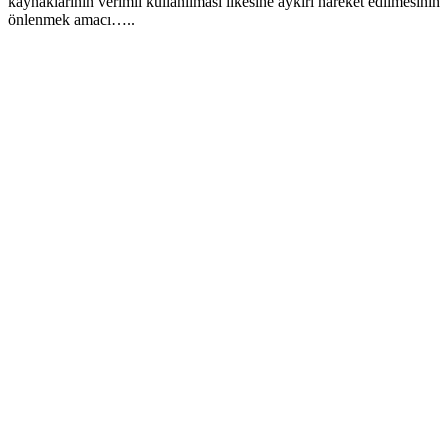
kaynaklarının verimli kullanılması ilkesine aykırı hareket edilmesinin
önlenmek amacı…..