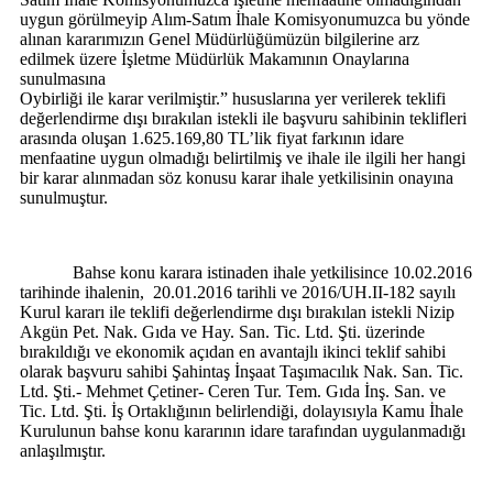
uygun görülmeyip Alım-Satım İhale Komisyonumuzca bu yönde
alınan kararımızın Genel Müdürlüğümüzün bilgilerine arz
edilmek üzere İşletme Müdürlük Makamının Onaylarına
sunulmasına
Oybirliği ile karar verilmiştir.”
hususlarına yer verilerek teklifi
değerlendirme dışı bırakılan istekli ile başvuru sahibinin teklifleri
arasında oluşan 1.625.169,80 TL’lik fiyat farkının idare
menfaatine uygun olmadığı belirtilmiş ve ihale ile ilgili her hangi
bir karar alınmadan söz konusu karar ihale yetkilisinin onayına
sunulmuştur.
Bahse konu karara istinaden ihale yetkilisince 10.02.2016
tarihinde ihalenin,
20.01.2016 tarihli ve 2016/UH.II-182 sayılı
Kurul kararı ile teklifi değerlendirme dışı bırakılan istekli Nizip
Akgün Pet. Nak. Gıda ve Hay. San. Tic. Ltd. Şti. üzerinde
bırakıldığı ve ekonomik açıdan en avantajlı ikinci teklif sahibi
olarak başvuru sahibi Şahintaş İnşaat Taşımacılık Nak. San. Tic.
Ltd. Şti.- Mehmet Çetiner- Ceren Tur. Tem. Gıda İnş. San. ve
Tic. Ltd. Şti. İş Ortaklığının belirlendiği, dolayısıyla Kamu İhale
Kurulunun bahse konu kararının idare tarafından uygulanmadığı
anlaşılmıştır.