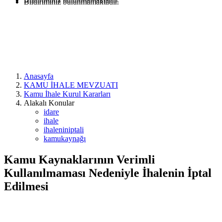
Bildiriminiz bulunmamaktadır.
Anasayfa
KAMU İHALE MEVZUATI
Kamu İhale Kurul Kararları
Alakalı Konular
idare
ihale
ihaleniniptali
kamukaynağı
Kamu Kaynaklarının Verimli
Kullanılmaması Nedeniyle İhalenin İptal
Edilmesi