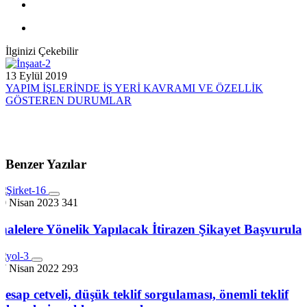
İlginizi Çekebilir
13 Eylül 2019
YAPIM İŞLERİNDE İŞ YERİ KAVRAMI VE ÖZELLİK
GÖSTEREN DURUMLAR
Benzer Yazılar
30 Nisan 2023
341
İhalelere Yönelik Yapılacak İtirazen Şikayet Başvurular
17 Nisan 2022
293
Hesap cetveli, düşük teklif sorgulaması, önemli teklif