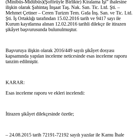
(Minibüs-Midübüs)(Şoförüyle Birlikte) Kiralama İşi
” ihalesine
ilişkin olarak
Şahintaş İnşaat Taş. Nak. San. Tic. Ltd. Şti. –
Mehmet Çetiner – Ceren Turizm Tem. Gıda İnş. San. ve Tic. Ltd.
Şti.
İş Ortaklığı tarafından
15.02.2016
tarih ve
9417
sayı ile
Kurum kayıtlarına alınan
12.02.2016
tarihli dilekçe ile itirazen
şikâyet başvurusunda bulunulmuştur.
Başvuruya ilişkin olarak
2016/449
sayılı
şikâyet
dosyası
kapsamında yapılan inceleme neticesinde esas inceleme raporu
tanzim edilmiştir.
KARAR:
Esas inceleme raporu ve ekleri incelendi:
İtirazen şikâyet dilekçesinde özetle;
– 24.08.2015 tarih 72191-72192 sayılı yazılar ile Kamu İhale