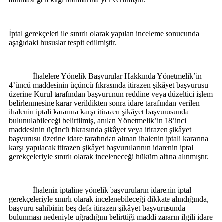
İptal gerekçeleri ile sınırlı olarak yapılan inceleme sonucunda
aşağıdaki hususlar tespit edilmiştir.
İhalelere Yönelik Başvurular Hakkında Yönetmelik’in
4’üncü maddesinin üçüncü fıkrasında itirazen şikâyet başvurusu
üzerine Kurul tarafından başvurunun reddine veya düzeltici işlem
belirlenmesine karar verildikten sonra idare tarafından verilen
ihalenin iptali kararına karşı itirazen şikâyet başvurusunda
bulunulabileceği belirtilmiş, anılan Yönetmelik’in 18’inci
maddesinin üçüncü fıkrasında şikâyet veya itirazen şikâyet
başvurusu üzerine idare tarafından alınan ihalenin iptali kararına
karşı yapılacak itirazen şikâyet başvurularının idarenin iptal
gerekçeleriyle sınırlı olarak inceleneceği hüküm altına alınmıştır.
İhalenin iptaline yönelik başvuruların idarenin iptal
gerekçeleriyle sınırlı olarak incelenebileceği dikkate alındığında,
başvuru sahibinin beş defa itirazen şikâyet başvurusunda
bulunması nedeniyle uğradığını belirttiği maddi zararın ilgili idare