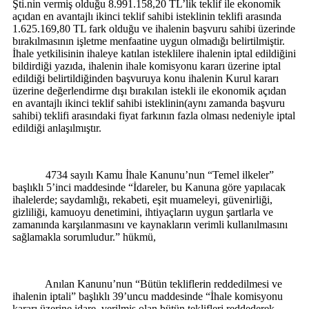
Şti.nin vermiş olduğu 8.991.158,20 TL’lik teklif ile ekonomik
açıdan en avantajlı ikinci teklif sahibi isteklinin teklifi arasında
1.625.169,80 TL fark olduğu ve ihalenin başvuru sahibi üzerinde
bırakılmasının işletme menfaatine uygun olmadığı belirtilmiştir.
İhale yetkilisinin ihaleye katılan isteklilere ihalenin iptal edildiğini
bildirdiği yazıda, ihalenin ihale komisyonu kararı üzerine iptal
edildiği belirtildiğinden başvuruya konu ihalenin Kurul kararı
üzerine değerlendirme dışı bırakılan istekli ile ekonomik açıdan
en avantajlı ikinci teklif sahibi isteklinin(aynı zamanda başvuru
sahibi) teklifi arasındaki fiyat farkının fazla olması nedeniyle iptal
edildiği anlaşılmıştır.
4734 sayılı Kamu İhale Kanunu’nun
“
Temel ilkeler”
başlıklı 5’inci maddesinde
“İdareler, bu Kanuna göre yapılacak
ihalelerde; saydamlığı, rekabeti, eşit muameleyi, güvenirliği,
gizliliği, kamuoyu denetimini, ihtiyaçların uygun şartlarla ve
zamanında karşılanmasını ve kaynakların verimli kullanılmasını
sağlamakla sorumludur.”
hükmü,
Anılan Kanunu’nun “Bütün tekliflerin reddedilmesi ve
ihalenin iptali” başlıklı 39’uncu maddesinde
“İhale komisyonu
kararı üzerine idare, verilmiş olan bütün teklifleri reddederek