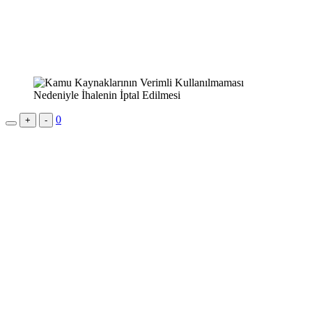
0
+
-