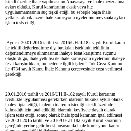
istekli üzerine ihale yapılmasının Anayasaya ve ihale mevzuatına
aykırı olduğu, Kurul kararlarının eksik veya hiç
uygulanmamasının suç teşkil ettiği, bu sebeple başta ihale
yetkilisi olmak üzere ihale komisyonu üyelerinin mevzuata aykırı
işlem tesis ettiği,
Ayrıca
20.01.2016 tarihli ve 2016/UH.II-182 sayılı Kurul kararı
ile teklifi değerlendirme dışı bırakılan isteklinin teklifinin
değerlendirmeye alınmasının ihaleye fesat karıştırma suçunu
oluşturduğu, ihale yetkilisi ile ihale komisyonu üyelerinin ihaleye
fesat karıştırdıkları, bu nedenle ilgili kişilere Türk Ceza Kanunu
ile 4734 sayılı Kamu İhale Kanunu çerçevesinde ceza verilmesi
gerektiği,
20.01.2016 tarihli ve 2016/UH.II-182 sayılı Kurul kararının
ivedilikle uygulanması gerekirken idarenin hukuka aykırı olarak
ihaleyi iptal ettiği, ihalenin idarenin istediği istekli üzerinde
kalmadığı için iptal edildiği, idarenin keyfiyete dayalı olarak
işlem tesis ettiği, sonuç olarak ihale iptal kararının iptal edilmesi
ve 20.01.2016 tarihli ve 2016/UH.II-182 sayılı Kurul kararının
gereğinin yerine getirilmesi hususunda ihale komisyonu kararı
alınması gerektiği iddialarına yer verilmiştir.