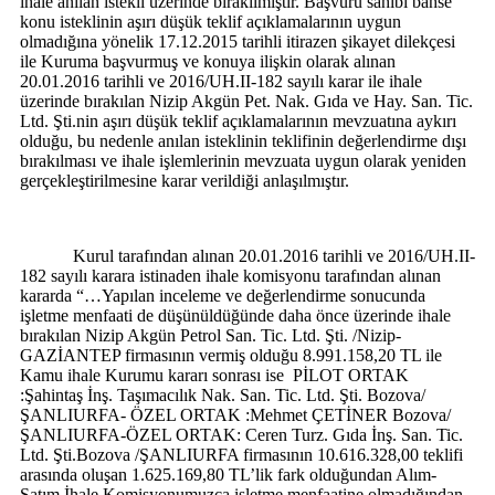
ihale anılan istekli üzerinde bırakılmıştır. Başvuru sahibi bahse
konu isteklinin aşırı düşük teklif açıklamalarının uygun
olmadığına yönelik 17.12.2015 tarihli itirazen şikayet dilekçesi
ile Kuruma başvurmuş ve konuya ilişkin olarak alınan
20.01.2016 tarihli ve 2016/UH.II-182 sayılı karar ile ihale
üzerinde bırakılan Nizip Akgün Pet. Nak. Gıda ve Hay. San. Tic.
Ltd. Şti.nin aşırı düşük teklif açıklamalarının mevzuatına aykırı
olduğu, bu nedenle anılan isteklinin teklifinin değerlendirme dışı
bırakılması ve ihale işlemlerinin mevzuata uygun olarak yeniden
gerçekleştirilmesine karar verildiği anlaşılmıştır.
Kurul tarafından alınan 20.01.2016 tarihli ve 2016/UH.II-
182 sayılı karara istinaden ihale komisyonu tarafından alınan
kararda
“…Yapılan inceleme ve değerlendirme sonucunda
işletme menfaati de düşünüldüğünde daha önce üzerinde ihale
bırakılan Nizip Akgün Petrol San. Tic. Ltd. Şti. /Nizip-
GAZİANTEP firmasının vermiş olduğu 8.991.158,20 TL ile
Kamu ihale Kurumu kararı sonrası ise
PİLOT ORTAK
:Şahintaş İnş. Taşımacılık Nak. San. Tic. Ltd. Şti. Bozova/
ŞANLIURFA- ÖZEL ORTAK :Mehmet ÇETİNER Bozova/
ŞANLIURFA-ÖZEL ORTAK: Ceren Turz. Gıda İnş. San. Tic.
Ltd. Şti.Bozova /ŞANLIURFA firmasının 10.616.328,00 teklifi
arasında oluşan 1.625.169,80 TL’lik fark olduğundan Alım-
Satım İhale Komisyonumuzca işletme menfaatine olmadığından