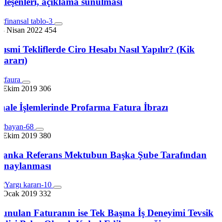
bileşenleri, açıklama sunulması
18 Nisan 2022
454
Kısmi Tekliflerde Ciro Hesabı Nasıl Yapılır? (Kik
Kararı)
7 Ekim 2019
306
İhale İşlemlerinde Profarma Fatura İbrazı
7 Ekim 2019
380
Banka Referans Mektubun Başka Şube Tarafından
Onaylanması
4 Ocak 2019
332
Sunulan Faturanın ise Tek Başına İş Deneyimi Tevsik