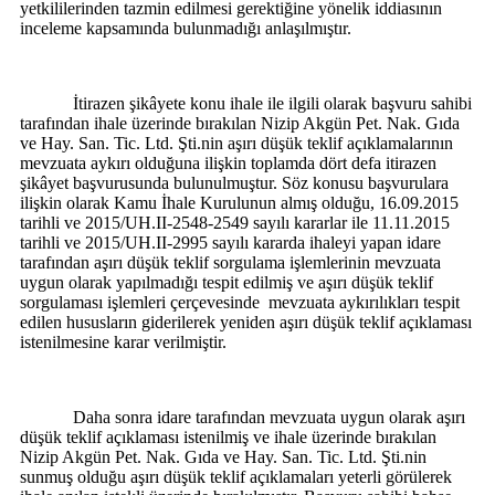
yetkililerinden tazmin edilmesi gerektiğine yönelik iddiasının
inceleme kapsamında bulunmadığı anlaşılmıştır.
İtirazen şikâyete konu ihale ile ilgili olarak başvuru sahibi
tarafından ihale üzerinde bırakılan Nizip Akgün Pet. Nak. Gıda
ve Hay. San. Tic. Ltd. Şti.nin aşırı düşük teklif açıklamalarının
mevzuata aykırı olduğuna ilişkin toplamda dört defa itirazen
şikâyet başvurusunda bulunulmuştur. Söz konusu başvurulara
ilişkin olarak Kamu İhale Kurulunun almış olduğu, 16.09.2015
tarihli ve 2015/UH.II-2548-2549 sayılı kararlar ile 11.11.2015
tarihli ve 2015/UH.II-2995 sayılı kararda ihaleyi yapan idare
tarafından aşırı düşük teklif sorgulama işlemlerinin mevzuata
uygun olarak yapılmadığı tespit edilmiş ve aşırı düşük teklif
sorgulaması işlemleri çerçevesinde
mevzuata aykırılıkları tespit
edilen hususların giderilerek yeniden aşırı düşük teklif açıklaması
istenilmesine karar verilmiştir.
Daha sonra idare tarafından mevzuata uygun olarak aşırı
düşük teklif açıklaması istenilmiş ve ihale üzerinde bırakılan
Nizip Akgün Pet. Nak. Gıda ve Hay. San. Tic. Ltd. Şti.nin
sunmuş olduğu aşırı düşük teklif açıklamaları yeterli görülerek