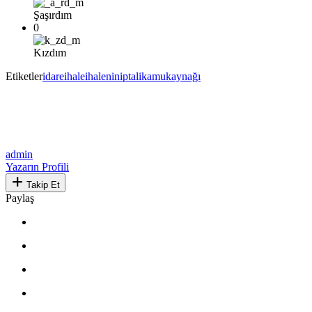
Şaşırdım
0
Kızdım
Etiketler
idare
ihale
ihaleniniptali
kamukaynağı
admin
Yazarın Profili
Takip Et
Paylaş