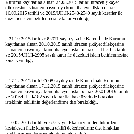
Kurumu kayıtlarına alınan 24.08.2015 tarihli itirazen şikâyet
dilekçesine istinaden
başvuruya konu ihaleye ilişkin olarak
16.09.2015 tarihli ve 2015/UH.II-2548-2549 sayılı kararlar ile
düzeltici işlem belirlenmesine karar verildiği,
– 21.10.2015 tarih ve 83971 sayılı yazı ile Kamu İhale Kurumu
kayıtlarına alınan 20.10.2015 tarihli itirazen şikâyet dilekçesine
istinaden başvuruya konu ihaleye ilişkin olarak 11.11.2015 tarihli
ve 2015/UH.II-2995 sayılı karar ile düzeltici işlem belirlenmesine
karar verildiği,
– 17.12.2015 tarih 97608 sayılı yazı ile Kamu İhale Kurumu
kayıtlarına alınan 17.12.2015 tarihli itirazen şikâyet dilekçesine
istinaden
başvuruya konu ihaleye ilişkin olarak 20.01.2016 tarihli
ve 2016/UH.II-182 sayılı karar ile ihale üzerinde bırakılan
isteklinin teklifinin değerlendirme dışı bırakıldığı,
– 10.02.2016 tarihli ve 672 sayılı Ekap üzerinden bildirilen
kesinleşen ihale kararında teklifi değerlendirme dışı bırakılan
istekli üzerine ihale yapıldığının bildirildiği,