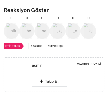
Reaksiyon Göster
0
0
0
0
0
0
ETIKETLER
696 KHK
SÜREKLI IŞÇI
YAZARIN PROFILI
admin
Takip Et