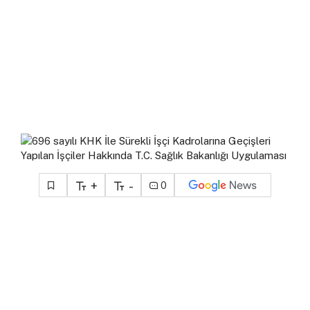
+
-
0