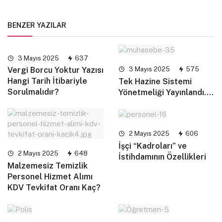
BENZER YAZILAR
3 Mayıs 2025
637
3 Mayıs 2025
575
Vergi Borcu Yoktur Yazısı
Hangi Tarih İtibariyle
Tek Hazine Sistemi
Sorulmalıdır?
Yönetmeliği Yayınlandı….
2 Mayıs 2025
606
İşçi “Kadroları” ve
2 Mayıs 2025
648
İstihdamının Özellikleri
Malzemesiz Temizlik
Personel Hizmet Alımı
KDV Tevkifat Oranı Kaç?