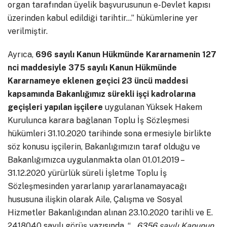
organ tarafından üyelik başvurusunun e-Devlet kapısı
üzerinden kabul edildiği tarihtir…” hükümlerine yer
verilmiştir.
Ayrıca,
696 sayılı Kanun Hükmünde Kararnamenin 127
nci maddesiyle 375 sayılı Kanun Hükmünde
Kararnameye eklenen geçici 23 üncü maddesi
kapsamında Bakanlığımız sürekli işçi kadrolarına
geçişleri yapılan işçilere
uygulanan Yüksek Hakem
Kurulunca karara bağlanan Toplu İş Sözleşmesi
hükümleri 31.10.2020 tarihinde sona ermesiyle birlikte
söz konusu işçilerin, Bakanlığımızın taraf olduğu ve
Bakanlığımızca uygulanmakta olan 01.01.2019 –
31.12.2020 yürürlük süreli İşletme Toplu İş
Sözleşmesinden yararlanıp yararlanamayacağı
hususuna ilişkin olarak Aile, Çalışma ve Sosyal
Hizmetler Bakanlığından alınan 23.10.2020 tarihli ve E.
2418040 sayılı görüş yazısında, “
…6356 sayılı Kanunun