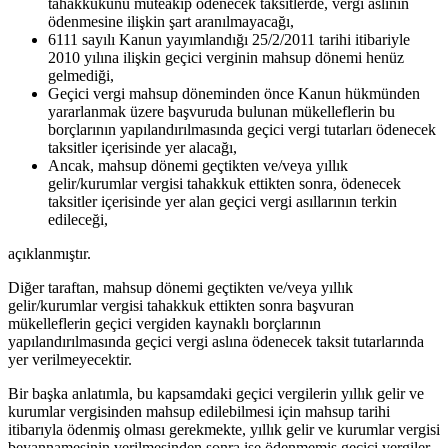
tahakkukunu müteakip ödenecek taksitlerde, vergi aslının
ödenmesine ilişkin şart aranılmayacağı,
6111 sayılı Kanun yayımlandığı 25/2/2011 tarihi itibariyle
2010 yılına ilişkin geçici verginin mahsup dönemi henüz
gelmediği,
Geçici vergi mahsup döneminden önce Kanun hükmünden
yararlanmak üzere başvuruda bulunan mükelleflerin bu
borçlarının yapılandırılmasında geçici vergi tutarları ödenecek
taksitler içerisinde yer alacağı,
Ancak, mahsup dönemi geçtikten ve/veya yıllık
gelir/kurumlar vergisi tahakkuk ettikten sonra, ödenecek
taksitler içerisinde yer alan geçici vergi asıllarının terkin
edileceği,
açıklanmıştır.
Diğer taraftan, mahsup dönemi geçtikten ve/veya yıllık
gelir/kurumlar vergisi tahakkuk ettikten sonra başvuran
mükelleflerin geçici vergiden kaynaklı borçlarının
yapılandırılmasında geçici vergi aslına ödenecek taksit tutarlarında
yer verilmeyecektir.
Bir başka anlatımla, bu kapsamdaki geçici vergilerin yıllık gelir ve
kurumlar vergisinden mahsup edilebilmesi için mahsup tarihi
itibarıyla ödenmiş olması gerekmekte, yıllık gelir ve kurumlar vergisi
beyannamesinin verilmesinden sonra ise ödenmemiş geçici vergiler