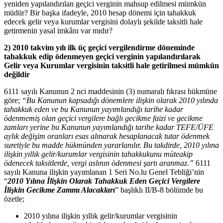
yeniden yapılandırılan geçici verginin mahsup edilmesi mümkün
müdür? Bir başka ifadeyle, 2010 hesap dönemi için tahakkuk
edecek gelir veya kurumlar vergisini dolaylı şekilde taksitli hale
getirmenin yasal imkânı var mıdır?
2)
2010 takvim yılı ilk üç geçici vergilendirme döneminde
tahakkuk edip ödenmeyen geçici verginin yapılandırılarak
Gelir veya Kurumlar vergisinin taksitli hale getirilmesi mümkün
değildir
6111 sayılı Kanunun 2 nci maddesinin (3) numaralı fıkrası hükmüne
göre;
“Bu Kanunun kapsadığı dönemlere ilişkin olarak 2010 yılında
tahakkuk eden ve bu Kanunun yayımlandığı tarihe kadar
ödenmemiş olan geçici vergilere bağlı gecikme faizi ve gecikme
zamları yerine bu Kanunun yayımlandığı tarihe kadar TEFE/ÜFE
aylık değişim oranları esas alınarak hesaplanacak tutar ödenmek
suretiyle bu madde hükmünden yararlanılır. Bu takdirde, 2010 yılına
ilişkin yıllık gelir/kurumlar vergisinin tahakkukunu müteakip
ödenecek taksitlerde, vergi aslının ödenmesi şartı aranmaz.”
6111
sayılı Kanuna ilişkin yayımlanan 1 Seri No.lu Genel Tebliği’nin
“
2010 Yılına İlişkin Olarak Tahakkuk Eden Geçici Vergilere
İlişkin Gecikme Zammı Alacakları
” başlıklı II/B-8 bölümde bu
özetle;
2010 yılına ilişkin yıllık gelir/kurumlar vergisinin