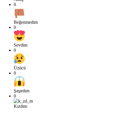
0
Beğenmedim
0
Sevdim
0
Üzücü
0
Şaşırdım
0
Kızdım