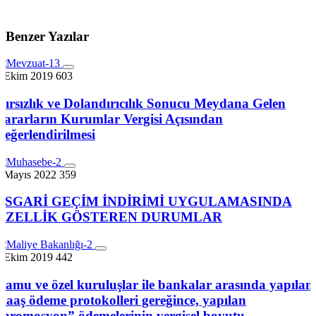
Benzer Yazılar
7 Ekim 2019
603
Hırsızlık ve Dolandırıcılık Sonucu Meydana Gelen
Zararların Kurumlar Vergisi Açısından
Değerlendirilmesi
9 Mayıs 2022
359
ASGARİ GEÇİM İNDİRİMİ UYGULAMASINDA
ÖZELLİK GÖSTEREN DURUMLAR
7 Ekim 2019
442
Kamu ve özel kuruluşlar ile bankalar arasında yapılan
maaş ödeme protokolleri gereğince, yapılan
“promosyon” ödemelerinin vergisel boyutu