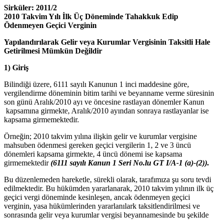
Sirküler: 2011/2
2010 Takvim Yılı İlk Üç Döneminde Tahakkuk Edip
Ödenmeyen Geçici Verginin
Yapılandırılarak Gelir veya Kurumlar Vergisinin Taksitli Hale
Getirilmesi Mümkün Değildir
1)
Giriş
Bilindiği üzere, 6111 sayılı Kanunun 1 inci maddesine göre,
vergilendirme döneminin bitim tarihi ve beyanname verme süresinin
son günü Aralık/2010 ayı ve öncesine rastlayan dönemler Kanun
kapsamına girmekte, Aralık/2010 ayından sonraya rastlayanlar ise
kapsama girmemektedir.
Örneğin; 2010 takvim yılına ilişkin gelir ve kurumlar vergisine
mahsuben ödenmesi gereken geçici vergilerin 1, 2 ve 3 üncü
dönemleri kapsama girmekte, 4 üncü dönemi ise kapsama
girmemektedir
(6111 sayılı Kanun 1 Seri No.lu GT I/A-1 (a)-(2)).
Bu düzenlemeden hareketle, sürekli olarak, tarafımıza şu soru tevdi
edilmektedir. Bu hükümden yararlanarak, 2010 takvim yılının ilk üç
geçici vergi döneminde kesinleşen, ancak ödenmeyen geçici
verginin, yasa hükümlerinden yararlanılark taksitlendirilmesi ve
sonrasında gelir veya kurumlar vergisi beyannamesinde bu şekilde