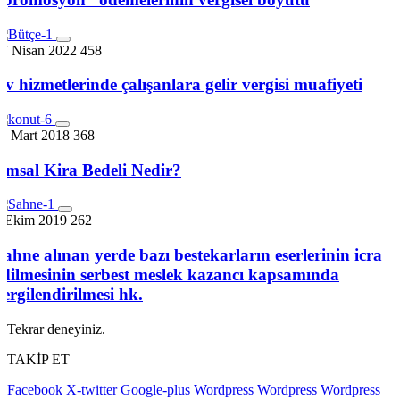
17 Nisan 2022
458
Ev hizmetlerinde çalışanlara gelir vergisi muafiyeti
11 Mart 2018
368
Emsal Kira Bedeli Nedir?
7 Ekim 2019
262
Sahne alınan yerde bazı bestekarların eserlerinin icra
edilmesinin serbest meslek kazancı kapsamında
vergilendirilmesi hk.
Tekrar deneyiniz.
TAKİP ET
Facebook
X-twitter
Google-plus
Wordpress
Wordpress
Wordpress