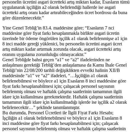
personelin ücretini asgari ücretteki artış miktarı kadar, Esasların tümü
uygulanarak işçiliğin a2 olarak belirlendiği hallerde ise asgari
ücretteki artış oranı kadar artırabileceğinden ücret bordrosu da buna
göre düzenlenecektir.”
Yine Genel Tebliğ’in 83.4. maddesine göre; “Esasların 7 nci
maddesine göre fiyat farkı hesaplanmakla birlikte asgari ücretin
üzerinde bir ödeme öngörülen işçilik a1 olarak belirlenmişse a1 için
8 inci madde gereği yüklenici, bu personelin ücretini asgari ücret
artış miktarı kadar artırmak zorunda olacak, asgari ücretteki artış
oranını uygulama zorunluluğu olmayacaktır.”
Genel Tebliğde bahsi geçen “a1” ve “a2” ifadelerinden ne
anlaşılması gerektiği Tebliğ’den anlaşılamasa da Kamu İhale Genel
Tebliği’nin 22/08/200 tarihli değişiklikten evvelki halinin XII/B
maddesinde “a1” ve “a2” ifadeleri, “…İşçiliğin a1 olarak
belirlenebilmesi ve böylece a1 için Esasların 8 inci maddesine göre
fiyat farkı hesaplanabilmesi için; çalışacak personel sayısının
belirlenmiş olması ve haftalık çalışma saatlerinin tamamının ilgili
idare için kullanılması gerekmektedir. Haftalık çalışma saatlerinin
tamamının ilgili idare için kullanılmadığı işlerde ise işçilik a2 olarak
belirlenecektir…” şeklinde tanımlanmıştır.
Bu durumda, Personel Ücretleri ile İlgili Fiyat Farkı Hesabı;
İşçiliğin a1 olarak belirlenebilmesi ve böylece a1 için Esasların 8
inci maddesine göre fiyat farkı hesaplanabilmesi için; çalışacak
personel sayısının belirlenmiş olması ve haftalık çalışma saatlerinin