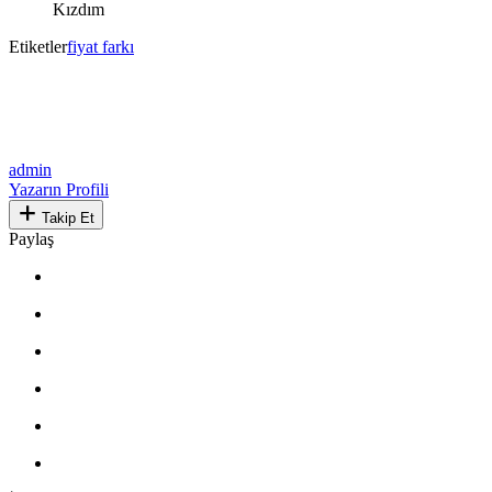
Kızdım
Etiketler
fiyat farkı
admin
Yazarın Profili
Takip Et
Paylaş