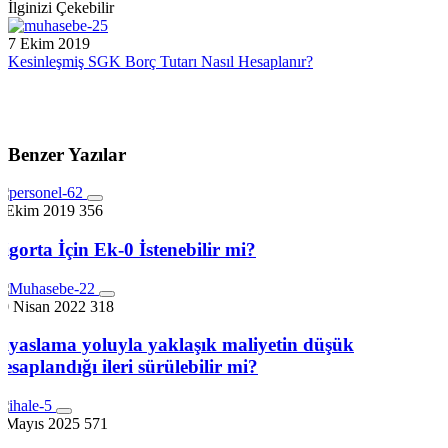
İlginizi Çekebilir
7 Ekim 2019
Kesinleşmiş SGK Borç Tutarı Nasıl Hesaplanır?
Benzer Yazılar
7 Ekim 2019
356
Sigorta İçin Ek-0 İstenebilir mi?
30 Nisan 2022
318
kıyaslama yoluyla yaklaşık maliyetin düşük
hesaplandığı ileri sürülebilir mi?
1 Mayıs 2025
571