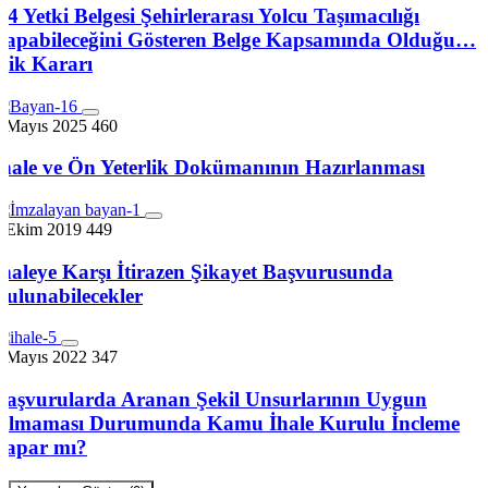
D4 Yetki Belgesi Şehirlerarası Yolcu Taşımacılığı
Yapabileceğini Gösteren Belge Kapsamında Olduğu…
Kik Kararı
3 Mayıs 2025
460
İhale ve Ön Yeterlik Dokümanının Hazırlanması
7 Ekim 2019
449
İhaleye Karşı İtirazen Şikayet Başvurusunda
Bulunabilecekler
1 Mayıs 2022
347
Başvurularda Aranan Şekil Unsurlarının Uygun
Olmaması Durumunda Kamu İhale Kurulu İncleme
Yapar mı?