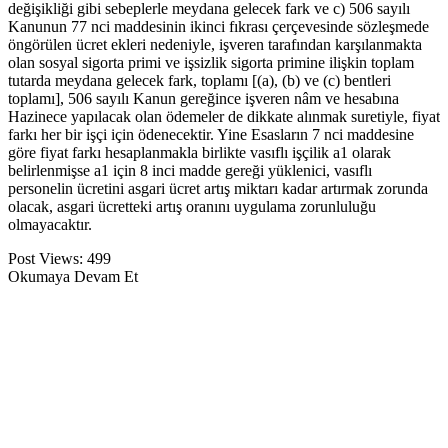
değişikliği gibi sebeplerle meydana gelecek fark ve c) 506 sayılı
Kanunun 77 nci maddesinin ikinci fıkrası çerçevesinde sözleşmede
öngörülen ücret ekleri nedeniyle, işveren tarafından karşılanmakta
olan sosyal sigorta primi ve işsizlik sigorta primine ilişkin toplam
tutarda meydana gelecek fark, toplamı [(a), (b) ve (c) bentleri
toplamı], 506 sayılı Kanun gereğince işveren nâm ve hesabına
Hazinece yapılacak olan ödemeler de dikkate alınmak suretiyle, fiyat
farkı her bir işçi için ödenecektir. Yine Esasların 7 nci maddesine
göre fiyat farkı hesaplanmakla birlikte vasıflı işçilik a1 olarak
belirlenmişse a1 için 8 inci madde gereği yüklenici, vasıflı
personelin ücretini asgari ücret artış miktarı kadar artırmak zorunda
olacak, asgari ücretteki artış oranını uygulama zorunluluğu
olmayacaktır.
Post Views:
499
Okumaya Devam Et