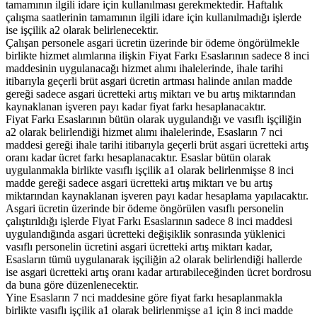
tamamının ilgili idare için kullanılması gerekmektedir. Haftalık
çalışma saatlerinin tamamının ilgili idare için kullanılmadığı işlerde
ise işçilik a2 olarak belirlenecektir.
Çalışan personele asgari ücretin üzerinde bir ödeme öngörülmekle
birlikte hizmet alımlarına ilişkin Fiyat Farkı Esaslarının sadece 8 inci
maddesinin uygulanacağı hizmet alımı ihalelerinde, ihale tarihi
itibarıyla geçerli brüt asgari ücretin artması halinde anılan madde
gereği sadece asgari ücretteki artış miktarı ve bu artış miktarından
kaynaklanan işveren payı kadar fiyat farkı hesaplanacaktır.
Fiyat Farkı Esaslarının bütün olarak uygulandığı ve vasıflı işçiliğin
a2 olarak belirlendiği hizmet alımı ihalelerinde, Esasların 7 nci
maddesi gereği ihale tarihi itibarıyla geçerli brüt asgari ücretteki artış
oranı kadar ücret farkı hesaplanacaktır. Esaslar bütün olarak
uygulanmakla birlikte vasıflı işçilik a1 olarak belirlenmişse 8 inci
madde gereği sadece asgari ücretteki artış miktarı ve bu artış
miktarından kaynaklanan işveren payı kadar hesaplama yapılacaktır.
Asgari ücretin üzerinde bir ödeme öngörülen vasıflı personelin
çalıştırıldığı işlerde Fiyat Farkı Esaslarının sadece 8 inci maddesi
uygulandığında asgari ücretteki değişiklik sonrasında yüklenici
vasıflı personelin ücretini asgari ücretteki artış miktarı kadar,
Esasların tümü uygulanarak işçiliğin a2 olarak belirlendiği hallerde
ise asgari ücretteki artış oranı kadar artırabileceğinden ücret bordrosu
da buna göre düzenlenecektir.
Yine Esasların 7 nci maddesine göre fiyat farkı hesaplanmakla
birlikte vasıflı işçilik a1 olarak belirlenmişse a1 için 8 inci madde