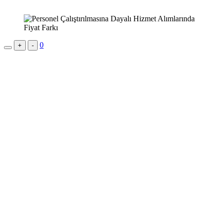
0
+
-