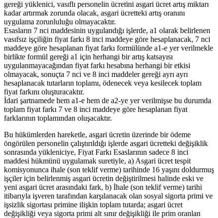
gereği yüklenici, vasıflı personelin ücretini asgari ücret artış miktarı
kadar artırmak zorunda olacak, asgari ücretteki artış oranını
uygulama zorunluluğu olmayacaktır.
Esasların 7 nci maddesinin uygulandığı işlerde, a1 olarak belirlenen
vasıfsız işçiliğin fiyat farkı 8 inci maddeye göre hesaplanacak, 7 nci
maddeye göre hesaplanan fiyat farkı formülünde a1-e yer verilmekle
birlikte formül gereği a1 için herhangi bir artış katsayısı
uygulanmayacağından fiyat farkı hesabına herhangi bir etkisi
olmayacak, sonuçta 7 nci ve 8 inci maddeler gereği ayrı ayrı
hesaplanacak tutarların toplamı, ödenecek veya kesilecek toplam
fiyat farkını oluşturacaktır.
İdari şartnamede hem a1-e hem de a2-ye yer verilmişse bu durumda
toplam fiyat farkı 7 ve 8 inci maddeye göre hesaplanan fiyat
farklarının toplamından oluşacaktır.
Bu hükümlerden hareketle, asgari ücretin üzerinde bir ödeme
öngörülen personelin çalıştırıldığı işlerde asgari ücretteki değişiklik
sonrasında yükleniciye, Fiyat Farkı Esaslarının sadece 8 inci
maddesi hükmünü uygulamak suretiyle, a) Asgari ücret tespit
komisyonunca ihale (son teklif verme) tarihinde 16 yaşını doldurmuş
işçiler için belirlenmiş asgari ücretin değiştirilmesi halinde eski ve
yeni asgari ücret arasındaki fark, b) İhale (son teklif verme) tarihi
itibarıyla işveren tarafından karşılanacak olan sosyal sigorta primi ve
işsizlik sigortası primine ilişkin toplam tutarda; asgari ücret
değişikliği veya sigorta primi alt sınır değişikliği ile prim oranlan