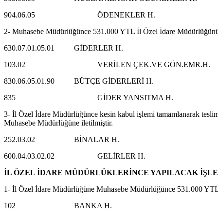
904.06.05 ÖDENEKLER H.
2- Muhasebe Müdürlüğünce 531.000 YTL İl Özel İdare Müdürlüğünün 
630.07.01.05.01 GİDERLER H. 
103.02 VERİLEN ÇEK.VE GÖN.EMR.
830.06.05.01.90 BÜTÇE GİDERLERİ H.
835 GİDER YANSITMA H. 
3- İl Özel İdare Müdürlüğünce kesin kabul işlemi tamamlanarak teslim a
Muhasebe Müdürlüğüne iletilmiştir.
252.03.02 BİNALAR H. 53
600.04.03.02.02 GELİRLER H
İL ÖZEL İDARE MÜDÜRLÜKLERİNCE YAPILACAK İŞL
1- İl Özel İdare Müdürlüğüne Muhasebe Müdürlüğünce 531.000 YTL a
102 BANKA H. 531