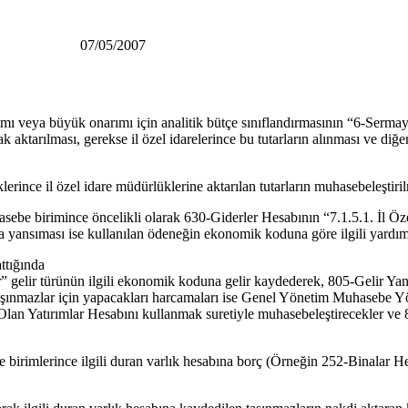
9 07/05/2007
yapımı veya büyük onarımı için analitik bütçe sınıflandırmasının “6-S
rak aktarılması, gerekse il özel idarelerince bu tutarların alınması ve di
ince il özel idare müdürlüklerine aktarılan tutarların muhasebeleştiril
uhasebe birimince öncelikli olarak 630-Giderler Hesabının “7.1.5.1. İl Ö
 yansıması ise kullanılan ödeneğin ekonomik koduna göre ilgili yardımc
ttığında
r” gelir türünün ilgili ekonomik koduna gelir kaydederek, 805-Gelir Ya
aşınmazlar için yapacakları harcamaları ise Genel Yönetim Muhasebe Y
an Yatırımlar Hesabını kullanmak suretiyle muhasebeleştirecekler ve 
 birimlerince ilgili duran varlık hesabına borç (Örneğin 252-Binalar 