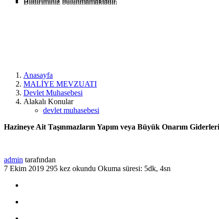
Bildiriminiz bulunmamaktadır.
Anasayfa
MALİYE MEVZUATI
Devlet Muhasebesi
Alakalı Konular
devlet muhasebesi
Hazineye Ait Taşınmazların Yapım veya Büyük Onarım Giderleri i
admin
tarafından
7 Ekim 2019
295 kez okundu
Okuma süresi: 5dk, 4sn