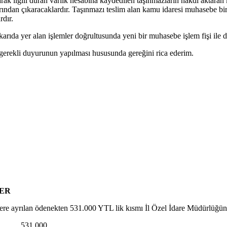
rak ilgili duran varlık hesabına kaydedilen taşınmazların nakdi aktar
arından çıkaracaklardır. Taşınmazı teslim alan kamu idaresi muhasebe bir
rdır.
da yer alan işlemler doğrultusunda yeni bir muhasebe işlem fişi ile düze
ne gerekli duyurunun yapılması hususunda gereğini rica ederim.
ER
üzere ayrılan ödenekten 531.000 YTL lik kısmı İl Özel İdare Müdürlüğü
 531.000