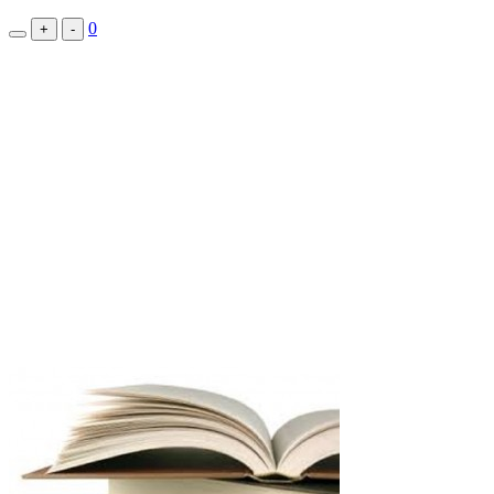
0
+
-