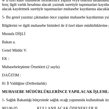
4- İl özel idare muhasebe birimlerince yapımı veya onarımı tamamlana
borç ilgili varlık hesabına alacak yazmak suretiyle taşınmazları kayıtl
alacak kaydetmek suretiyle taşınmazları muhasebe kayıtlarına alacakla
5- Bu genel yazımız çıkmadan önce yapılan muhasebe kayıtlarının yukarı
Bilgilerini ve ilgili muhasebe birimleri ile il özel idare müdürlükleri
Mustafa DİŞLİ
Bakan a.
Genel Müdür V.
EK :
Muhasebeleştirme Örnekleri (2 sayfa)
DAĞITIM :
81 İl Valiliğine (Defterdarlık)
MUHASEBE MÜDÜRLÜKLERİNCE YAPILACAK İŞLEML
1- Sağlık Bakanlığı bütçesinde sağlık ocağı yapımında kullanılmak 
903.06.05 KULLANILACAK ÖDENEKLER H.