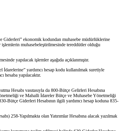
ermaye Giderleri” ekonomik kodundan muhasebe müdürlüklerine
ğer işlemlerin muhasebeleştirilmesinde tereddütler olduğu
mesinde yapılacak işlemler aşağıda açıklanmıştır.
zel İdarelerine” yardımcı hesap kodu kullanılmak suretiyle
ı hesaba yapılacaktır.
nsıtma Hesabı vasıtasıyla da 800-Bütçe Gelirleri Hesabına
önetmeliği ve Mahalli İdareler Bütçe ve Muhasebe Yönetmeliği
830-Bütçe Giderleri Hesabının ilgili yardımcı hesap koduna 835-
Hesabı) 258-Yapılmakta olan Yatırımlar Hesabına alacak yazılmak