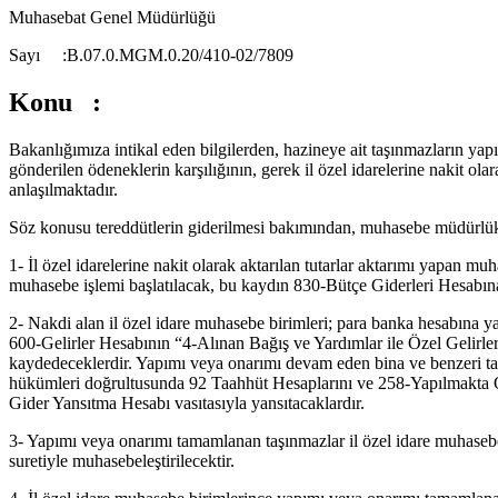
Muhasebat Genel Müdürlüğü
Sayı :B.07.0.MGM.0.20/410-02/780
Konu :
Bakanlığımıza intikal eden bilgilerden, hazineye ait taşınmazların 
gönderilen ödeneklerin karşılığının, gerek il özel idarelerine nakit ola
anlaşılmaktadır.
Söz konusu tereddütlerin giderilmesi bakımından, muhasebe müdürlükler
1- İl özel idarelerine nakit olarak aktarılan tutarlar aktarımı yapan m
muhasebe işlemi başlatılacak, bu kaydın 830-Bütçe Giderleri Hesabına
2- Nakdi alan il özel idare muhasebe birimleri; para banka hesabına ya
600-Gelirler Hesabının “4-Alınan Bağış ve Yardımlar ile Özel Gelirle
kaydedeceklerdir. Yapımı veya onarımı devam eden bina ve benzeri t
hükümleri doğrultusunda 92 Taahhüt Hesaplarını ve 258-Yapılmakta Ol
Gider Yansıtma Hesabı vasıtasıyla yansıtacaklardır.
3- Yapımı veya onarımı tamamlanan taşınmazlar il özel idare muhasebe
suretiyle muhasebeleştirilecektir.