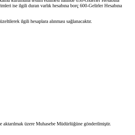
an kamu kurumuna teslim edilmesi halinde 630-Giderler Hesabına
imleri ise ilgili duran varlık hesabına borç 600-Gelirler Hesabına
ltilerek ilgili hesaplara alınması sağlanacaktır.
ne aktarılmak üzere Muhasebe Müdürlüğüne gönderilmiştir.