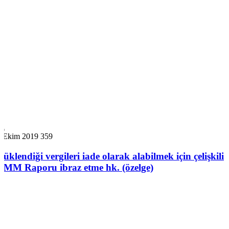
7 Ekim 2019
359
Yüklendiği vergileri iade olarak alabilmek için çelişkili
YMM Raporu ibraz etme hk. (özelge)