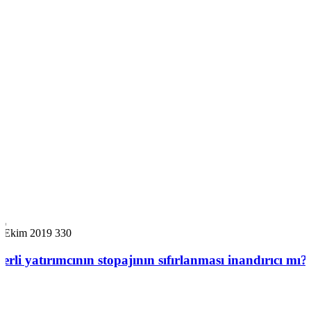
7 Ekim 2019
330
Yerli yatırımcının stopajının sıfırlanması inandırıcı mı?