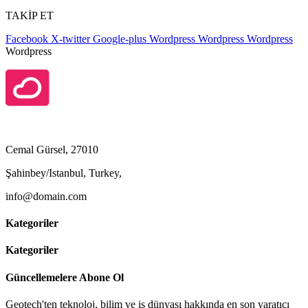
TAKİP ET
Facebook
X-twitter
Google-plus
Wordpress
Wordpress
Wordpress
Wordpress
Cemal Gürsel, 27010
Şahinbey/Istanbul, Turkey,
info@domain.com
Kategoriler
Kategoriler
Güncellemelere Abone Ol
Geotech'ten teknoloj, bilim ve iş dünyası hakkında en son yaratıcı