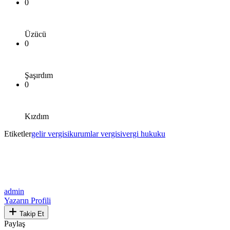
0
Üzücü
0
Şaşırdım
0
Kızdım
Etiketler
gelir vergisi
kurumlar vergisi
vergi hukuku
admin
Yazarın Profili
Takip Et
Paylaş