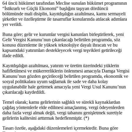
64 üncü hükümet tarafından Meclise sunulan hükümet programının
“İstikrarlı ve Güçlü Ekonomi” başlığını taşıyan dördüncü
bölümünde mali disiplin, kayıtdışılığın azaltılması, kamu sermayeli
şirketler ve özelleştirme ile tasarruflar konularında atılacak adımlara
yer verildi.
Buna göre; gelir ve kurumlar vergisi kanunları birleştirilerek, yeni
Gelir Vergisi Kanunu’nun çıkarılacağı belirtilen programda, söz
konusu düzenleme ile yüksek teknolojiye dayalı ihracatı ve bu
kapsamdaki yatırımları destekleyecek vergi teşvikleri getirileceği
ifade edildi.
Kayıtdışılığın azaltılması, yatırım ve üretim üzerindeki yüklerin
hafifletilmesi ve mükerrerliklerin önlenmesi amacıyla Damga Vergisi
Kanunu’nun gözden geçirileceği belirtilen programda, ekonomik ve
sosyal politikalara uyum sağlamak ile sade ve daha kolay
uygulanabilir hale getirmek amacıyla yeni Vergi Usul Kanunu’nun
çıkarılacağı kaydedildi.
Temel olarak; kamu gelirlerinin sağlıklı ve sürekli kaynaklardan
çağdaş yöntemlerle elde edilmesi amaçlanmış, vergi ödeyenlerden
daha fazla vergi almak değil, vergi tabanını genişletmek suretiyle
gelirlerin kalitesini arttırmak hedeflenmiştir. (*)
Tasarı özetle, aşağıdaki düzenlemeleri içermektedir. Buna göre