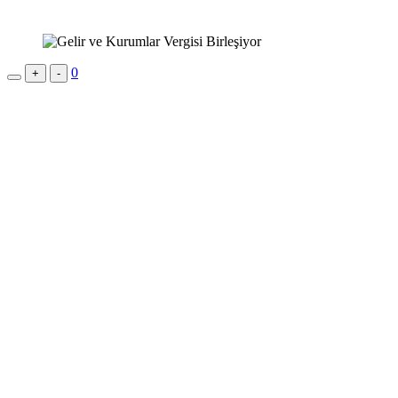
0
+
-