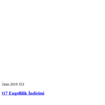
7 Ekim 2019
353
2017 Engellilik İndirimi