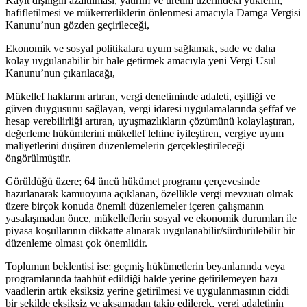
Kayıt dışılığın azaltılması, yatırım ve üretim üzerindeki yüklerin,
hafifletilmesi ve mükerrerliklerin önlenmesi amacıyla Damga Vergisi
Kanunu’nun gözden geçirileceği,
Ekonomik ve sosyal politikalara uyum sağlamak, sade ve daha
kolay uygulanabilir bir hale getirmek amacıyla yeni Vergi Usul
Kanunu’nun çıkarılacağı,
Mükellef haklarını artıran, vergi denetiminde adaleti, eşitliği ve
güven duygusunu sağlayan, vergi idaresi uygulamalarında şeffaf ve
hesap verebilirliği artıran, uyuşmazlıkların çözümünü kolaylaştıran,
değerleme hükümlerini mükellef lehine iyileştiren, vergiye uyum
maliyetlerini düşüren düzenlemelerin gerçekleştirileceği
öngörülmüştür.
Görüldüğü üzere; 64 üncü hükümet programı çerçevesinde
hazırlanarak kamuoyuna açıklanan, özellikle vergi mevzuatı olmak
üzere birçok konuda önemli düzenlemeler içeren çalışmanın
yasalaşmadan önce, mükelleflerin sosyal ve ekonomik durumları ile
piyasa koşullarının dikkatte alınarak uygulanabilir/sürdürülebilir bir
düzenleme olması çok önemlidir.
Toplumun beklentisi ise; geçmiş hükümetlerin beyanlarında veya
programlarında taahhüt edildiği halde yerine getirilemeyen bazı
vaadlerin artık eksiksiz yerine getirilmesi ve uygulanmasının ciddi
bir şekilde eksiksiz ve aksamadan takip edilerek, vergi adaletinin