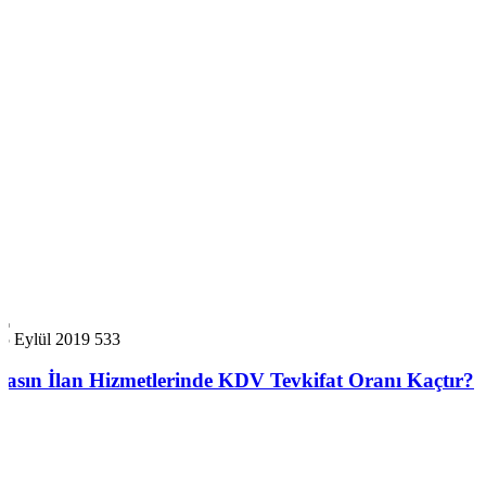
5 Eylül 2019
533
Basın İlan Hizmetlerinde KDV Tevkifat Oranı Kaçtır?