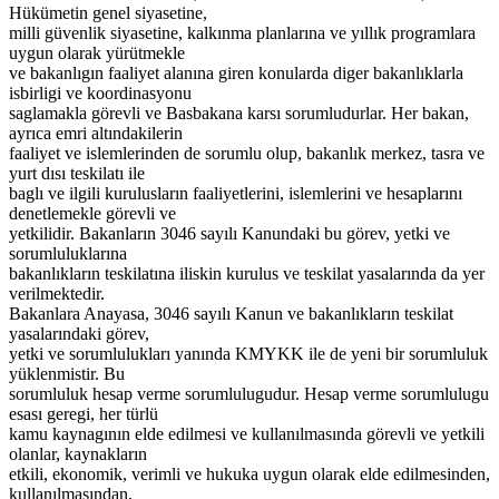
Hükümetin genel siyasetine,
milli güvenlik siyasetine, kalkınma planlarına ve yıllık programlara
uygun olarak yürütmekle
ve bakanlıgın faaliyet alanına giren konularda diger bakanlıklarla
isbirligi ve koordinasyonu
saglamakla görevli ve Basbakana karsı sorumludurlar. Her bakan,
ayrıca emri altındakilerin
faaliyet ve islemlerinden de sorumlu olup, bakanlık merkez, tasra ve
yurt dısı teskilatı ile
baglı ve ilgili kurulusların faaliyetlerini, islemlerini ve hesaplarını
denetlemekle görevli ve
yetkilidir. Bakanların 3046 sayılı Kanundaki bu görev, yetki ve
sorumluluklarına
bakanlıkların teskilatına iliskin kurulus ve teskilat yasalarında da yer
verilmektedir.
Bakanlara Anayasa, 3046 sayılı Kanun ve bakanlıkların teskilat
yasalarındaki görev,
yetki ve sorumlulukları yanında KMYKK ile de yeni bir sorumluluk
yüklenmistir. Bu
sorumluluk hesap verme sorumlulugudur. Hesap verme sorumlulugu
esası geregi, her türlü
kamu kaynagının elde edilmesi ve kullanılmasında görevli ve yetkili
olanlar, kaynakların
etkili, ekonomik, verimli ve hukuka uygun olarak elde edilmesinden,
kullanılmasından,