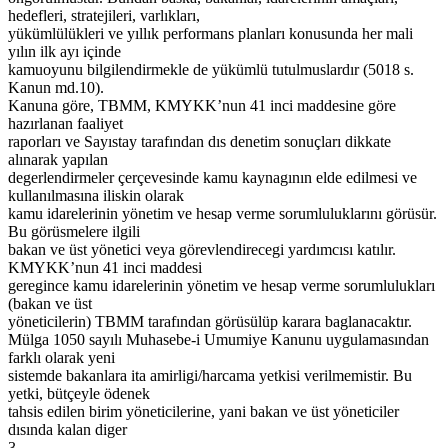
hedefleri, stratejileri, varlıkları,
yükümlülükleri ve yıllık performans planları konusunda her mali
yılın ilk ayı içinde
kamuoyunu bilgilendirmekle de yükümlü tutulmuslardır (5018 s.
Kanun md.10).
Kanuna göre, TBMM, KMYKK’nun 41 inci maddesine göre
hazırlanan faaliyet
raporları ve Sayıstay tarafından dıs denetim sonuçları dikkate
alınarak yapılan
degerlendirmeler çerçevesinde kamu kaynagının elde edilmesi ve
kullanılmasına iliskin olarak
kamu idarelerinin yönetim ve hesap verme sorumluluklarını görüsür.
Bu görüsmelere ilgili
bakan ve üst yönetici veya görevlendirecegi yardımcısı katılır.
KMYKK’nun 41 inci maddesi
geregince kamu idarelerinin yönetim ve hesap verme sorumlulukları
(bakan ve üst
yöneticilerin) TBMM tarafından görüsülüp karara baglanacaktır.
Mülga 1050 sayılı Muhasebe-i Umumiye Kanunu uygulamasından
farklı olarak yeni
sistemde bakanlara ita amirligi/harcama yetkisi verilmemistir. Bu
yetki, bütçeyle ödenek
tahsis edilen birim yöneticilerine, yani bakan ve üst yöneticiler
dısında kalan diger
3