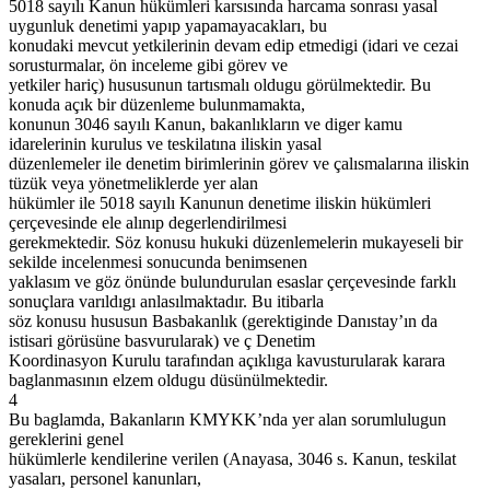
5018 sayılı Kanun hükümleri karsısında harcama sonrası yasal
uygunluk denetimi yapıp yapamayacakları, bu
konudaki mevcut yetkilerinin devam edip etmedigi (idari ve cezai
sorusturmalar, ön inceleme gibi görev ve
yetkiler hariç) hususunun tartısmalı oldugu görülmektedir. Bu
konuda açık bir düzenleme bulunmamakta,
konunun 3046 sayılı Kanun, bakanlıkların ve diger kamu
idarelerinin kurulus ve teskilatına iliskin yasal
düzenlemeler ile denetim birimlerinin görev ve çalısmalarına iliskin
tüzük veya yönetmeliklerde yer alan
hükümler ile 5018 sayılı Kanunun denetime iliskin hükümleri
çerçevesinde ele alınıp degerlendirilmesi
gerekmektedir. Söz konusu hukuki düzenlemelerin mukayeseli bir
sekilde incelenmesi sonucunda benimsenen
yaklasım ve göz önünde bulundurulan esaslar çerçevesinde farklı
sonuçlara varıldıgı anlasılmaktadır. Bu itibarla
söz konusu hususun Basbakanlık (gerektiginde Danıstay’ın da
istisari görüsüne basvurularak) ve ç Denetim
Koordinasyon Kurulu tarafından açıklıga kavusturularak karara
baglanmasının elzem oldugu düsünülmektedir.
4
Bu baglamda, Bakanların KMYKK’nda yer alan sorumlulugun
gereklerini genel
hükümlerle kendilerine verilen (Anayasa, 3046 s. Kanun, teskilat
yasaları, personel kanunları,