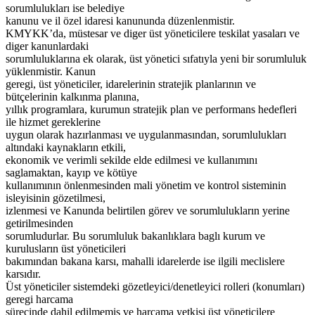
sorumlulukları ise belediye
kanunu ve il özel idaresi kanununda düzenlenmistir.
KMYKK’da, müstesar ve diger üst yöneticilere teskilat yasaları ve
diger kanunlardaki
sorumluluklarına ek olarak, üst yönetici sıfatıyla yeni bir sorumluluk
yüklenmistir. Kanun
geregi, üst yöneticiler, idarelerinin stratejik planlarının ve
bütçelerinin kalkınma planına,
yıllık programlara, kurumun stratejik plan ve performans hedefleri
ile hizmet gereklerine
uygun olarak hazırlanması ve uygulanmasından, sorumlulukları
altındaki kaynakların etkili,
ekonomik ve verimli sekilde elde edilmesi ve kullanımını
saglamaktan, kayıp ve kötüye
kullanımının önlenmesinden mali yönetim ve kontrol sisteminin
isleyisinin gözetilmesi,
izlenmesi ve Kanunda belirtilen görev ve sorumlulukların yerine
getirilmesinden
sorumludurlar. Bu sorumluluk bakanlıklara baglı kurum ve
kurulusların üst yöneticileri
bakımından bakana karsı, mahalli idarelerde ise ilgili meclislere
karsıdır.
Üst yöneticiler sistemdeki gözetleyici/denetleyici rolleri (konumları)
geregi harcama
sürecinde dahil edilmemis ve harcama yetkisi üst yöneticilere