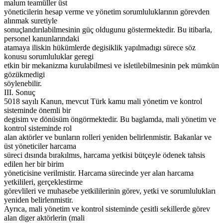
malum teamüller üst
yöneticilerin hesap verme ve yönetim sorumluluklarının görevden
alınmak suretiyle
sonuçlandırılabilmesinin güç oldugunu göstermektedir. Bu itibarla,
personel kanunlarındaki
atamaya iliskin hükümlerde degisiklik yapılmadıgı sürece söz
konusu sorumluluklar geregi
etkin bir mekanizma kurulabilmesi ve isletilebilmesinin pek mümkün
gözükmedigi
söylenebilir.
III. Sonuç
5018 sayılı Kanun, mevcut Türk kamu mali yönetim ve kontrol
sisteminde önemli bir
degisim ve dönüsüm öngörmektedir. Bu baglamda, mali yönetim ve
kontrol sisteminde rol
alan aktörler ve bunların rolleri yeniden belirlenmistir. Bakanlar ve
üst yöneticiler harcama
süreci dısında bırakılmıs, harcama yetkisi bütçeyle ödenek tahsis
edilen her bir birim
yöneticisine verilmistir. Harcama sürecinde yer alan harcama
yetkilileri, gerçeklestirme
görevlileri ve muhasebe yetkililerinin görev, yetki ve sorumlulukları
yeniden belirlenmistir.
Ayrıca, mali yönetim ve kontrol sisteminde çesitli sekillerde görev
alan diger aktörlerin (mali