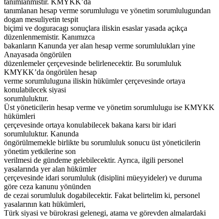
tanımlanmıstır. KMYKK’da
tanımlanan hesap verme sorumlulugu ve yönetim sorumlulugundan
dogan mesuliyetin tespit
biçimi ve doguracagı sonuçlara iliskin esaslar yasada açıkça
düzenlenmemistir. Kanımızca
bakanların Kanunda yer alan hesap verme sorumlulukları yine
Anayasada öngörülen
düzenlemeler çerçevesinde belirlenecektir. Bu sorumluluk
KMYKK’da öngörülen hesap
verme sorumluluguna iliskin hükümler çerçevesinde ortaya
konulabilecek siyasi
sorumluluktur.
Üst yöneticilerin hesap verme ve yönetim sorumlulugu ise KMYKK
hükümleri
çerçevesinde ortaya konulabilecek bakana karsı bir idari
sorumluluktur. Kanunda
öngörülmemekle birlikte bu sorumluluk sonucu üst yöneticilerin
yönetim yetkilerine son
verilmesi de gündeme gelebilecektir. Ayrıca, ilgili personel
yasalarında yer alan hükümler
çerçevesinde idari sorumluluk (disiplini müeyyideler) ve duruma
göre ceza kanunu yönünden
de cezai sorumluluk dogabilecektir. Fakat belirtelim ki, personel
yasalarının katı hükümleri,
Türk siyasi ve bürokrasi gelenegi, atama ve görevden almalardaki