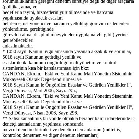
sorumluluklarının geregini denetim suretiyle degil de diger araçlarla
(politika, amaç ve
hedeflerin tayini, hizmetlerin yürütülmesinde ve harcama
yapılmasında uyulacak esasları
belirleme, üst yönetici ve harcama yetkililigi görevini üstlenenleri
yönlendirme, gerektiginde
görevden alma, disiplini müeyyideler uygulama vb. gibi.) yerine
getirebilecekleri
anlasılmaktadır.
* 1050 sayılı Kanun uygulamasında yasanan aksaklık ve sorunlar,
5018 sayılı Kanunun getirdigi yenilik ve
esaslar ile iki kanunun öngördügü mali yönetim ve kontrol
sistemlerinin kısa bir karsılastırması için bkz:
CANDAN, Ekrem, “Eski ve Yeni Kamu Mali Yönetim Sisteminin
Mukayeseli Olarak Degerlendirilmesi ve
5018 Sayılı Kanun le Öngörülen Esaslar ve Getirilen Yenilikler I”,
Vergi Dünyası, Mart 2006, Sayı: 295.;
CANDAN, Ekrem, “Eski ve Yeni Kamu Mali Yönetim Sisteminin
Mukayeseli Olarak Degerlendirilmesi ve
5018 Sayılı Kanun le Öngörülen Esaslar ve Getirilen Yenilikler II”,
Vergi Dünyası, Nisan 2006, Sayı: 296.
** Sahsi kanaatimiz bu yönde olmakla beraber kamu idarelerinde iç
denetçi atamalarının yapılması sonrasında
mevcut denetim birimleri ve denetim elemanlarının (müfettis,
kontrolör, denetmen ve diger denetim elemanları)