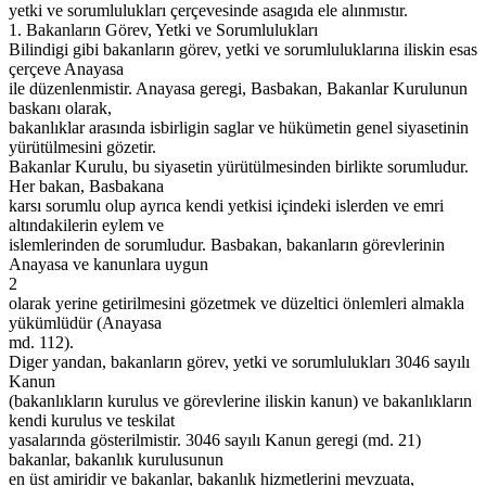
yetki ve sorumlulukları çerçevesinde asagıda ele alınmıstır.
1. Bakanların Görev, Yetki ve Sorumlulukları
Bilindigi gibi bakanların görev, yetki ve sorumluluklarına iliskin esas
çerçeve Anayasa
ile düzenlenmistir. Anayasa geregi, Basbakan, Bakanlar Kurulunun
baskanı olarak,
bakanlıklar arasında isbirligin saglar ve hükümetin genel siyasetinin
yürütülmesini gözetir.
Bakanlar Kurulu, bu siyasetin yürütülmesinden birlikte sorumludur.
Her bakan, Basbakana
karsı sorumlu olup ayrıca kendi yetkisi içindeki islerden ve emri
altındakilerin eylem ve
islemlerinden de sorumludur. Basbakan, bakanların görevlerinin
Anayasa ve kanunlara uygun
2
olarak yerine getirilmesini gözetmek ve düzeltici önlemleri almakla
yükümlüdür (Anayasa
md. 112).
Diger yandan, bakanların görev, yetki ve sorumlulukları 3046 sayılı
Kanun
(bakanlıkların kurulus ve görevlerine iliskin kanun) ve bakanlıkların
kendi kurulus ve teskilat
yasalarında gösterilmistir. 3046 sayılı Kanun geregi (md. 21)
bakanlar, bakanlık kurulusunun
en üst amiridir ve bakanlar, bakanlık hizmetlerini mevzuata,