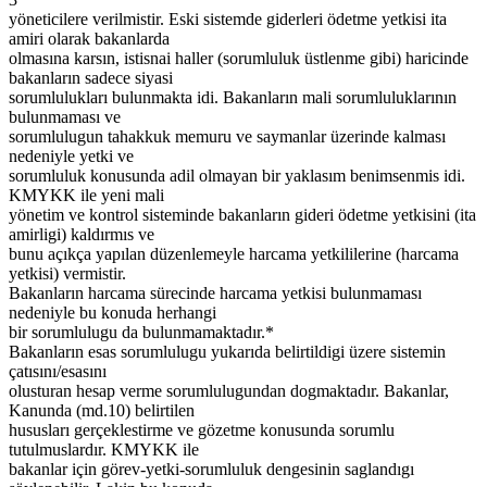
yöneticilere verilmistir. Eski sistemde giderleri ödetme yetkisi ita
amiri olarak bakanlarda
olmasına karsın, istisnai haller (sorumluluk üstlenme gibi) haricinde
bakanların sadece siyasi
sorumlulukları bulunmakta idi. Bakanların mali sorumluluklarının
bulunmaması ve
sorumlulugun tahakkuk memuru ve saymanlar üzerinde kalması
nedeniyle yetki ve
sorumluluk konusunda adil olmayan bir yaklasım benimsenmis idi.
KMYKK ile yeni mali
yönetim ve kontrol sisteminde bakanların gideri ödetme yetkisini (ita
amirligi) kaldırmıs ve
bunu açıkça yapılan düzenlemeyle harcama yetkililerine (harcama
yetkisi) vermistir.
Bakanların harcama sürecinde harcama yetkisi bulunmaması
nedeniyle bu konuda herhangi
bir sorumlulugu da bulunmamaktadır.*
Bakanların esas sorumlulugu yukarıda belirtildigi üzere sistemin
çatısını/esasını
olusturan hesap verme sorumlulugundan dogmaktadır. Bakanlar,
Kanunda (md.10) belirtilen
hususları gerçeklestirme ve gözetme konusunda sorumlu
tutulmuslardır. KMYKK ile
bakanlar için görev-yetki-sorumluluk dengesinin saglandıgı