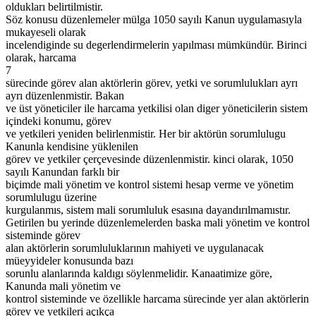
oldukları belirtilmistir.
Söz konusu düzenlemeler mülga 1050 sayılı Kanun uygulamasıyla
mukayeseli olarak
incelendiginde su degerlendirmelerin yapılması mümkündür. Birinci
olarak, harcama
7
sürecinde görev alan aktörlerin görev, yetki ve sorumlulukları ayrı
ayrı düzenlenmistir. Bakan
ve üst yöneticiler ile harcama yetkilisi olan diger yöneticilerin sistem
içindeki konumu, görev
ve yetkileri yeniden belirlenmistir. Her bir aktörün sorumlulugu
Kanunla kendisine yüklenilen
görev ve yetkiler çerçevesinde düzenlenmistir. kinci olarak, 1050
sayılı Kanundan farklı bir
biçimde mali yönetim ve kontrol sistemi hesap verme ve yönetim
sorumlulugu üzerine
kurgulanmıs, sistem mali sorumluluk esasına dayandırılmamıstır.
Getirilen bu yerinde düzenlemelerden baska mali yönetim ve kontrol
sisteminde görev
alan aktörlerin sorumluluklarının mahiyeti ve uygulanacak
müeyyideler konusunda bazı
sorunlu alanlarında kaldıgı söylenmelidir. Kanaatimize göre,
Kanunda mali yönetim ve
kontrol sisteminde ve özellikle harcama sürecinde yer alan aktörlerin
görev ve yetkileri açıkça