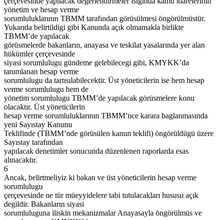
çerçevesinde yapılacak degerlendirmeler ısıgında kamu idarelerinin
yönetim ve hesap verme
sorumluluklarının TBMM tarafından görüsülmesi öngörülmüstür.
Yukarıda belirtildigi gibi Kanunda açık olmamakla birlikte
TBMM’de yapılacak
görüsmelerde bakanların, anayasa ve teskilat yasalarında yer alan
hükümler çerçevesinde
siyasi sorumlulugu gündeme gelebilecegi gibi, KMYKK’da
tanımlanan hesap verme
sorumlulugu da tartısılabilecektir. Üst yöneticilerin ise hem hesap
verme sorumlulugu hem de
yönetim sorumlulugu TBMM’de yapılacak görüsmelere konu
olacaktır. Üst yöneticilerin
hesap verme sorumluluklarının TBMM’nce karara baglanmasında
yeni Sayıstay Kanunu
Teklifinde (TBMM’nde görüsülen kanun teklifi) öngörüldügü üzere
Sayıstay tarafından
yapılacak denetimler sonucunda düzenlenen raporlarda esas
alınacaktır.
6
Ancak, belirtmeliyiz ki bakan ve üst yöneticilerin hesap verme
sorumlulugu
çerçevesinde ne tür müeyyidelere tabi tutulacakları hususu açık
degildir. Bakanların siyasi
sorumluluguna iliskin mekanizmalar Anayasayla öngörülmüs ve