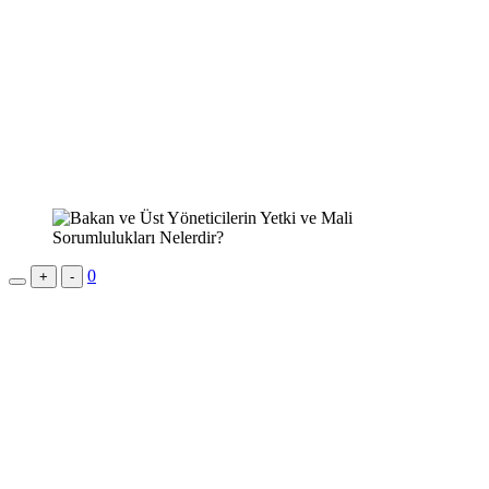
0
+
-