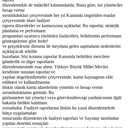
düzenlemekle de mükellef kılınmıslardır. Buna göre, üst yöneticiler
hesap verme
sorumlulukları çerçevesinde her yıl Kanunda öngörülen esaslar
çerçevesinde idare faaliyet
raporu düzenlerler ve kamuoyuna açıklarlar. Bu raporlar, stratejik
planlama ve performans
programları uyarınca yürütülen faaliyetleri, belirlenmis performans
göstergelerine göre hedef
ve gerçeklesme durumu ile meydana gelen sapmaların nedenlerini
açıklayacak sekilde
hazırlanır. Söz konusu raporlar Kanunda belirtilen mercilere
gönderilir ve diger raporların
düzenlenmesinde esas alınır. Türkiye Büyük Millet Meclisi
kendisine sunulan raporlar ve
yapılan degerlendirmeler çerçevesinde, kamu kaynagının elde
edilmesi ve kullanılmasına
iliskin olarak kamu idarelerinin yönetim ve hesap verme
sorumluluklarını görüsür. Bu
görüsmelere üst yönetici veya görevlendirecegi yardımcısının ilgili
bakanla birlikte katılması
zorunludur. Faaliyet raporlarına iliskin bu yasal düzenlemelerle
bütçe uygulamaları
sonucunda düzenlenecek faaliyet raporları ve Sayıstay tarafından
yapılan denetim sonuçları