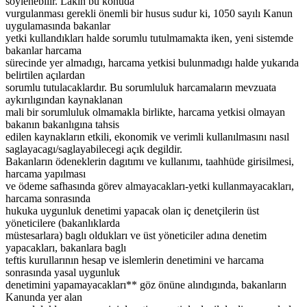
söylenebilir. Lakin bu konuda
vurgulanması gerekli önemli bir husus sudur ki, 1050 sayılı Kanun
uygulamasında bakanlar
yetki kullandıkları halde sorumlu tutulmamakta iken, yeni sistemde
bakanlar harcama
sürecinde yer almadıgı, harcama yetkisi bulunmadıgı halde yukarıda
belirtilen açılardan
sorumlu tutulacaklardır. Bu sorumluluk harcamaların mevzuata
aykırılıgından kaynaklanan
mali bir sorumluluk olmamakla birlikte, harcama yetkisi olmayan
bakanın bakanlıgına tahsis
edilen kaynakların etkili, ekonomik ve verimli kullanılmasını nasıl
saglayacagı/saglayabilecegi açık degildir.
Bakanların ödeneklerin dagıtımı ve kullanımı, taahhüde girisilmesi,
harcama yapılması
ve ödeme safhasında görev almayacakları-yetki kullanmayacakları,
harcama sonrasında
hukuka uygunluk denetimi yapacak olan iç denetçilerin üst
yöneticilere (bakanlıklarda
müstesarlara) baglı oldukları ve üst yöneticiler adına denetim
yapacakları, bakanlara baglı
teftis kurullarının hesap ve islemlerin denetimini ve harcama
sonrasında yasal uygunluk
denetimini yapamayacakları** göz önüne alındıgında, bakanların
Kanunda yer alan