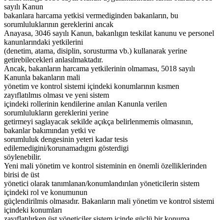
sayılı Kanun
bakanlara harcama yetkisi vermediginden bakanların, bu
sorumluluklarının gereklerini ancak
Anayasa, 3046 sayılı Kanun, bakanlıgın teskilat kanunu ve personel
kanunlarındaki yetkilerini
(denetim, atama, disiplin, sorusturma vb.) kullanarak yerine
getirebilecekleri anlasılmaktadır.
Ancak, bakanların harcama yetkilerinin olmaması, 5018 sayılı
Kanunla bakanların mali
yönetim ve kontrol sistemi içindeki konumlarının kısmen
zayıflatılmıs olması ve yeni sistem
içindeki rollerinin kendilerine anılan Kanunla verilen
sorumlulukların gereklerini yerine
getirmeyi saglayacak sekilde açıkça belirlenmemis olmasının,
bakanlar bakımından yetki ve
sorumluluk dengesinin yeteri kadar tesis
edilemedigini/korunamadıgını gösterdigi
söylenebilir.
Yeni mali yönetim ve kontrol sisteminin en önemli özelliklerinden
birisi de üst
yönetici olarak tanımlanan/konumlandırılan yöneticilerin sistem
içindeki rol ve konumunun
güçlendirilmis olmasıdır. Bakanların mali yönetim ve kontrol sistemi
içindeki konumları
zayıflatılırken üst yöneticiler sistem içinde güçlü bir konuma