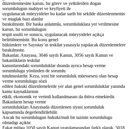
düzenlenmesine karsın, bu görev ve yetkilerden dogan
sorumlulugun mahiyet ve keyfiyeti ile
uygulanacak müeyyideler bu kadar sarih bir sekilde düzenlenmemis
ve muglak bazı alanlar
bırakılmıstır. Bir baska anlatımla, sorumluluklara yer verilmesine
karsın, bu sorumlulugun
tespit usulü ve sonucu, uygulanacak müeyyideler açıkça
belirtilmemistir. Bu konu genel
hükümlere ve Sayıstay’ın teskilat yasasıyla yapılacak düzenlemelere
bırakılmıstır.
Bakanlar, Anayasa, 3046 sayılı Kanun, 3056 sayılı Kanun ve
bakanlıkların teskilat
kanunlarındaki sorumluluklar dısında ayrıca hesap verme
sorumlulugu yönünden de sorumlu
tutulmuslardır. Keza, yeni bir sorumluluk müessesesi olan hesap
verme sorumlulugu sözü
edilen hukuki düzenlemelerde yer alan genel sorumluluklar yanında
kamu kaynaklarının
etkili, ekonomik ve verimli kullanılmasını da ihtiva etmektedir.
Bakanların hesap verme
sorumlulukları Anayasada düzenlenen siyasi sorumluluk
kapsamında degerlendirilebilir.
Ancak bu sorumlulugun hukuki/mali bir tazmin sorumlulugu
olmadıgı açıktır.
Fakat mülga 1050 sayılı Kanun uygulamasından farklı olarak, 5018