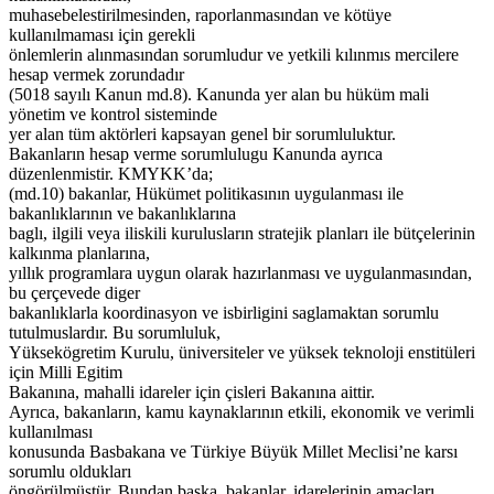
muhasebelestirilmesinden, raporlanmasından ve kötüye
kullanılmaması için gerekli
önlemlerin alınmasından sorumludur ve yetkili kılınmıs mercilere
hesap vermek zorundadır
(5018 sayılı Kanun md.8). Kanunda yer alan bu hüküm mali
yönetim ve kontrol sisteminde
yer alan tüm aktörleri kapsayan genel bir sorumluluktur.
Bakanların hesap verme sorumlulugu Kanunda ayrıca
düzenlenmistir. KMYKK’da;
(md.10) bakanlar, Hükümet politikasının uygulanması ile
bakanlıklarının ve bakanlıklarına
baglı, ilgili veya iliskili kurulusların stratejik planları ile bütçelerinin
kalkınma planlarına,
yıllık programlara uygun olarak hazırlanması ve uygulanmasından,
bu çerçevede diger
bakanlıklarla koordinasyon ve isbirligini saglamaktan sorumlu
tutulmuslardır. Bu sorumluluk,
Yüksekögretim Kurulu, üniversiteler ve yüksek teknoloji enstitüleri
için Milli Egitim
Bakanına, mahalli idareler için çisleri Bakanına aittir.
Ayrıca, bakanların, kamu kaynaklarının etkili, ekonomik ve verimli
kullanılması
konusunda Basbakana ve Türkiye Büyük Millet Meclisi’ne karsı
sorumlu oldukları
öngörülmüstür. Bundan baska, bakanlar, idarelerinin amaçları,