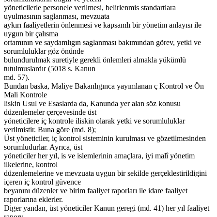
yöneticilerle personele verilmesi, belirlenmis standartlara
uyulmasının saglanması, mevzuata
aykırı faaliyetlerin önlenmesi ve kapsamlı bir yönetim anlayısı ile
uygun bir çalısma
ortamının ve saydamlıgın saglanması bakımından görev, yetki ve
sorumluluklar göz önünde
bulundurulmak suretiyle gerekli önlemleri almakla yükümlü
tutulmuslardır (5018 s. Kanun
md. 57).
Bundan baska, Maliye Bakanlıgınca yayımlanan ç Kontrol ve Ön
Mali Kontrole
liskin Usul ve Esaslarda da, Kanunda yer alan söz konusu
düzenlemeler çerçevesinde üst
yöneticilere iç kontrole iliskin olarak yetki ve sorumluluklar
verilmistir. Buna göre (md. 8);
Üst yöneticiler, iç kontrol sisteminin kurulması ve gözetilmesinden
sorumludurlar. Ayrıca, üst
yöneticiler her yıl, is ve islemlerinin amaçlara, iyi malî yönetim
ilkelerine, kontrol
düzenlemelerine ve mevzuata uygun bir sekilde gerçeklestirildigini
içeren iç kontrol güvence
beyanını düzenler ve birim faaliyet raporları ile idare faaliyet
raporlarına eklerler.
Diger yandan, üst yöneticiler Kanun geregi (md. 41) her yıl faaliyet
raporu