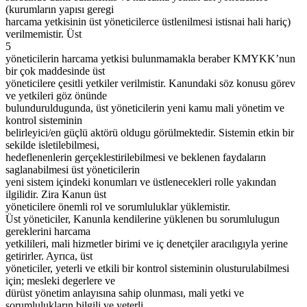
(kurumların yapısı geregi
harcama yetkisinin üst yöneticilerce üstlenilmesi istisnai hali hariç)
verilmemistir. Üst
5
yöneticilerin harcama yetkisi bulunmamakla beraber KMYKK’nun
bir çok maddesinde üst
yöneticilere çesitli yetkiler verilmistir. Kanundaki söz konusu görev
ve yetkileri göz önünde
bulunduruldugunda, üst yöneticilerin yeni kamu mali yönetim ve
kontrol sisteminin
belirleyici/en güçlü aktörü oldugu görülmektedir. Sistemin etkin bir
sekilde isletilebilmesi,
hedeflenenlerin gerçeklestirilebilmesi ve beklenen faydaların
saglanabilmesi üst yöneticilerin
yeni sistem içindeki konumları ve üstlenecekleri rolle yakından
ilgilidir. Zira Kanun üst
yöneticilere önemli rol ve sorumluluklar yüklemistir.
Üst yöneticiler, Kanunla kendilerine yüklenen bu sorumlulugun
gereklerini harcama
yetkilileri, mali hizmetler birimi ve iç denetçiler aracılıgıyla yerine
getirirler. Ayrıca, üst
yöneticiler, yeterli ve etkili bir kontrol sisteminin olusturulabilmesi
için; mesleki degerlere ve
dürüst yönetim anlayısına sahip olunması, mali yetki ve
sorumlulukların bilgili ve yeterli