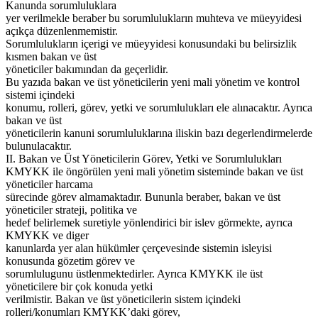
Kanunda sorumluluklara
yer verilmekle beraber bu sorumlulukların muhteva ve müeyyidesi
açıkça düzenlenmemistir.
Sorumlulukların içerigi ve müeyyidesi konusundaki bu belirsizlik
kısmen bakan ve üst
yöneticiler bakımından da geçerlidir.
Bu yazıda bakan ve üst yöneticilerin yeni mali yönetim ve kontrol
sistemi içindeki
konumu, rolleri, görev, yetki ve sorumlulukları ele alınacaktır. Ayrıca
bakan ve üst
yöneticilerin kanuni sorumluluklarına iliskin bazı degerlendirmelerde
bulunulacaktır.
II. Bakan ve Üst Yöneticilerin Görev, Yetki ve Sorumlulukları
KMYKK ile öngörülen yeni mali yönetim sisteminde bakan ve üst
yöneticiler harcama
sürecinde görev almamaktadır. Bununla beraber, bakan ve üst
yöneticiler strateji, politika ve
hedef belirlemek suretiyle yönlendirici bir islev görmekte, ayrıca
KMYKK ve diger
kanunlarda yer alan hükümler çerçevesinde sistemin isleyisi
konusunda gözetim görev ve
sorumlulugunu üstlenmektedirler. Ayrıca KMYKK ile üst
yöneticilere bir çok konuda yetki
verilmistir. Bakan ve üst yöneticilerin sistem içindeki
rolleri/konumları KMYKK’daki görev,