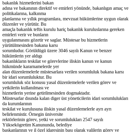
bakanlık hizmetlerini bakan
adına ve bakanının direktif ve emirleri yönünde, bakanlıgın amaç ve
politikalarına, kalkınma
planlarına ve yıllık programlara, mevzuat hükümlerine uygun olarak
düzenler ve yürütür. Bu
amaçla bakanlık teftis kurulu hariç bakanlık kuruluslarına gereken
emirleri verir ve bunların
uygulanmasını gözetir ve saglar. Müstesar bu hizmetlerin
yürütülmesinden bakana karsı
sorumludur. Görüldügü üzere 3046 sayılı Kanun ve benzer
hükümlerin yer aldıgı
bakanlıkların teskilat ve görevlerine iliskin kanun ve kanun
hükmünde kararnamelerde yer
alan düzenlemelerle müstesarlara verilen sorumluluk bakana karsı
bir idari sorumluluktur. Bu
sorumluluk söz konusu yasal düzenlemelerle verilen görev ve
yetkilerin kullanılması ve
hizmetlerin yerine getirilmesinden dogmaktadır.
Müstesarlar dısında kalan diger üst yöneticilerin idari sorumlulukları
da kurumlarının
teskilat ve kurulusuna iliskin yasal düzenlemelerle ayrı ayrı
belirlenmistir. Örnegin üniversite
rektörlerinin görev, yetki ve sorumlulukları 2547 sayılı
Yüksekögretim Kanununda, belediye
baskanlarının ve il özel idaresinin bası olarak valilerin görev ve