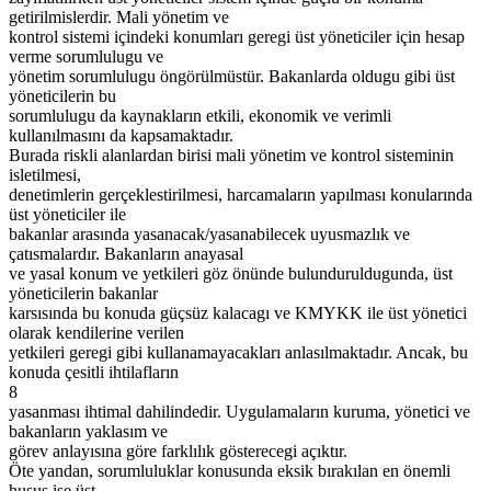
getirilmislerdir. Mali yönetim ve
kontrol sistemi içindeki konumları geregi üst yöneticiler için hesap
verme sorumlulugu ve
yönetim sorumlulugu öngörülmüstür. Bakanlarda oldugu gibi üst
yöneticilerin bu
sorumlulugu da kaynakların etkili, ekonomik ve verimli
kullanılmasını da kapsamaktadır.
Burada riskli alanlardan birisi mali yönetim ve kontrol sisteminin
isletilmesi,
denetimlerin gerçeklestirilmesi, harcamaların yapılması konularında
üst yöneticiler ile
bakanlar arasında yasanacak/yasanabilecek uyusmazlık ve
çatısmalardır. Bakanların anayasal
ve yasal konum ve yetkileri göz önünde bulunduruldugunda, üst
yöneticilerin bakanlar
karsısında bu konuda güçsüz kalacagı ve KMYKK ile üst yönetici
olarak kendilerine verilen
yetkileri geregi gibi kullanamayacakları anlasılmaktadır. Ancak, bu
konuda çesitli ihtilafların
8
yasanması ihtimal dahilindedir. Uygulamaların kuruma, yönetici ve
bakanların yaklasım ve
görev anlayısına göre farklılık gösterecegi açıktır.
Öte yandan, sorumluluklar konusunda eksik bırakılan en önemli
husus ise üst