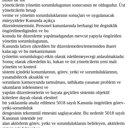
yöneticilerin yönetim sorumlulugunun sonucunun ne oldugudur. Üst
yöneticilerin hesap
verme ve yönetim sorumluluklarının sonuçları ve uygulanacak
müeyyideler Kanunda açıkça
düzenlenmemistir. Personel kanunlarında herhangi bir degisiklik
öngörülmediginden ve bu
konuda bir düzenleme yapılmadıgından mevcut yapıyla öngörülen
yönetim sorumlulugunun,
Kanunda lafzen zikredilen bir düzenlemeden/temenniden ibaret
kalacagı ve bu mekanizmanın
(yönetim sorumlulugu) etkin olarak isletilemeyecegi anlasılmaktadır.
Sonuç olarak zikredelim ki, bakan ve üst yöneticilerin yeni mali
yönetim ve kontrol
sistemi içindeki konumlarının, görev, yetki ve sorumluluklarının,
yasanabilecek aksaklık ve
sorunların kamuoyunda tartısılması, tatbikatta yasanan problem ve
sıkıntıların irdelenmesi ve
yapılan düzenlemelerin ve hayata geçirilen sistemin objektif
kriterlere dayalı olarak elestirel
bir yaklasımla analiz edilmesi 5018 sayılı Kanunla öngörülen görev-
yetki-sorumluluk
dengesinin tekemmül etmesini saglayacaktır. Bu nedenle 5018 sayılı
Kanunun sistemde yer
alan aktörlerin görev, yetki ve sorumluluklarını belirleyen, aktörlerin