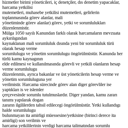
hizmetler birimi yöneticileri, iç denetçiler, dıs denetim yapacaklar,
harcama yetkilisi
mutemetleri, muhasebe yetkilisi mutemetleri, gelirlerin
toplanmasında görev alanlar, mali
yönetiminde görev alanlar) görev, yetki ve sorumlulukları
düzenlenmistir.
Mülga 1050 sayılı Kanundan farklı olarak harcamaların mevzuata
aykırılıgından
kaynaklanan mali sorumluluk dısında yeni bir sorumluluk türü
olarak hesap verme
sorumlulugu ve yönetim sorumlulugu öngörülmüstür. Kanunda her
türlü kamu kaynagının
elde edilmesi ve kullanılmasında görevli ve yetkili olanların hesap
verme sorumlulugu
düzenlenmis, ayrıca bakanlar ve üst yöneticilerin hesap verme ve
yönetim sorumluluguna yer
verilmistir. Harcama sürecinde görev alan diger görevliler ise
yaptıkları is ve islemler
çerçevesinde sorumlu tutulmuslardır. Diger yandan, kamu zararı
tanımı yapılarak dogan
zararın ilgililerden tahsil edilecegi öngörülmüstür. Yetki kullandıgı
halde sorumlulugu
bulunmayan ita amirligi müessesine/yetkisine (birinci derece ita
amirligi) son verilmis ve
harcama yetkililerinin verdigi harcama talimatından sorumlu