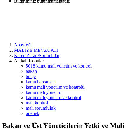
Bildiriminiz bulunmamaktadır.
Anasayfa
MALİYE MEVZUATI
Kamu Zararı/Sorumlular
Alakalı Konular
5018 kamu mali yönetim ve kontrol
bakan
bütçe
kamu harcaması
kamu mali yönetiim ve kontrolü
kamu mali yönetim
kamu mali yönetim ve kontrol
mali kontrol
mali sorumluluk
ödenek
Bakan ve Üst Yöneticilerin Yetki ve Mali