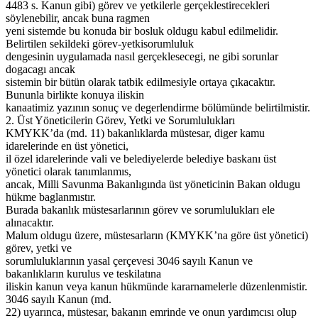
4483 s. Kanun gibi) görev ve yetkilerle gerçeklestirecekleri
söylenebilir, ancak buna ragmen
yeni sistemde bu konuda bir bosluk oldugu kabul edilmelidir.
Belirtilen sekildeki görev-yetkisorumluluk
dengesinin uygulamada nasıl gerçeklesecegi, ne gibi sorunlar
dogacagı ancak
sistemin bir bütün olarak tatbik edilmesiyle ortaya çıkacaktır.
Bununla birlikte konuya iliskin
kanaatimiz yazının sonuç ve degerlendirme bölümünde belirtilmistir.
2. Üst Yöneticilerin Görev, Yetki ve Sorumlulukları
KMYKK’da (md. 11) bakanlıklarda müstesar, diger kamu
idarelerinde en üst yönetici,
il özel idarelerinde vali ve belediyelerde belediye baskanı üst
yönetici olarak tanımlanmıs,
ancak, Milli Savunma Bakanlıgında üst yöneticinin Bakan oldugu
hükme baglanmıstır.
Burada bakanlık müstesarlarının görev ve sorumlulukları ele
alınacaktır.
Malum oldugu üzere, müstesarların (KMYKK’na göre üst yönetici)
görev, yetki ve
sorumluluklarının yasal çerçevesi 3046 sayılı Kanun ve
bakanlıkların kurulus ve teskilatına
iliskin kanun veya kanun hükmünde kararnamelerle düzenlenmistir.
3046 sayılı Kanun (md.
22) uyarınca, müstesar, bakanın emrinde ve onun yardımcısı olup