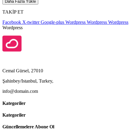
Daha Fazla Yükle
TAKİP ET
Facebook
X-twitter
Google-plus
Wordpress
Wordpress
Wordpress
Wordpress
Cemal Gürsel, 27010
Şahinbey/Istanbul, Turkey,
info@domain.com
Kategoriler
Kategoriler
Güncellemelere Abone Ol