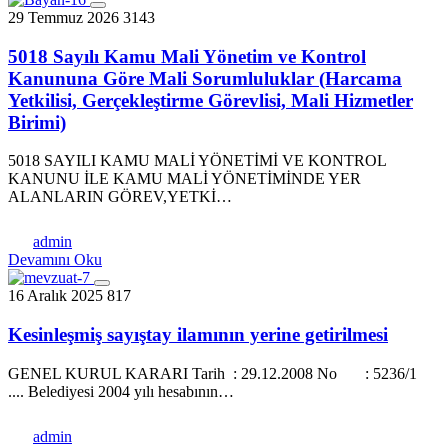
29 Temmuz 2026
3143
5018 Sayılı Kamu Mali Yönetim ve Kontrol
Kanununa Göre Mali Sorumluluklar (Harcama
Yetkilisi, Gerçekleştirme Görevlisi, Mali Hizmetler
Birimi)
5018 SAYILI KAMU MALİ YÖNETİMİ VE KONTROL
KANUNU İLE KAMU MALİ YÖNETİMİNDE YER
ALANLARIN GÖREV,YETKİ…
admin
Devamını Oku
16 Aralık 2025
817
Kesinleşmiş sayıştay ilamının yerine getirilmesi
GENEL KURUL KARARI Tarih : 29.12.2008 No : 5236/1
.... Belediyesi 2004 yılı hesabının…
admin