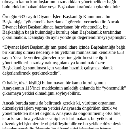
olmayan kamu kuruluşlarının hazırladıkları yönetmelikler bağlı
bulundukları bakanlıklar veya Başbakan tarafından çıkarılmalıdır.
Örneğin 633 sayılı Diyanet İşleri Başkanlığı Kanununda bu
Başkanlığa “yönetmelik hazırlama” görevini vermektedir. Ancak
Diyanet İşleri Başkanlığınca hazırlanan bir yönetmelik, bu
Başkanlığın bağlı bulunduğu kuruluş olan Başbakanlık tarafından
çıkarılmalıdır. Danıştay da aynı yönde şu değerlendirmeyi yapmıştır:
“Diyanet İşleri Başkanlığı’nın genel idare içinde Başbakanlığa bağlı
bir kuruluş olması nedeniyle bu yetkinin münhasıran kendisine 633
sayılı Yasa ile verilen görevlerin yerine getirilmesi ile ilgili
yönetmelikleri hazırlayarak uygulamaya konulmak üzere
Başbakanlığa sunulması için yapılan hazırlık çalışması olarak
değerlendirmek gerekmektedir”.
O halde, tüzel kişiliği bulunmayan bir kamu kuruluşunun
Anayasanın 115’inci maddesinin anladığı anlamda bir “yönetmelik”
çıkarmaya yetkisi olmadığını söyleyebiliriz.
Ancak burada şunu da belirtmek gerekir ki, yürütme organının
düzenleyici işlem yapma yetkisi Anayasada öngörülen tüzük ve
yönetmelikten ibaret değildir. Anayasa da öngörülmemiş olsa bile,
icraî karar alma yetkisine sahip her idari makam, bu yetkisini
düzenleyici işlemler ile objektifleştirebilir ve bu şekilde düzenleyici
işlemler yapabilir. İdarenin bu düzenleyici işlemlerine isterse