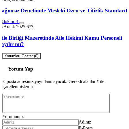
Bağımsız Denetimde Mesleki Özen ve Titizlik Standardı
6 Aralık 2025
673
Aile Birliği Mazeretinde Aile Hekimi Kamu Personeli
Sayılır mı?
Yorumları Göster (0)
Yorum Yap
E-posta adresiniz yayınlanmayacak.
Gerekli alanlar
*
ile
işaretlenmişlerdir
Yorumunuz
Adınız
E-Posta