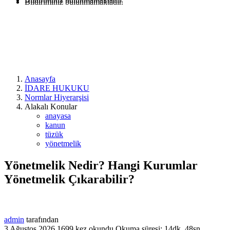
Bildiriminiz bulunmamaktadır.
Anasayfa
İDARE HUKUKU
Normlar Hiyerarşisi
Alakalı Konular
anayasa
kanun
tüzük
yönetmelik
Yönetmelik Nedir? Hangi Kurumlar
Yönetmelik Çıkarabilir?
admin
tarafından
3 Ağustos 2026
1699 kez okundu
Okuma süresi: 14dk, 48sn