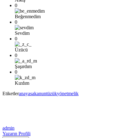
0
Beğenmedim
0
Sevdim
0
Üzücü
0
Şaşırdım
0
Kızdım
Etiketler
anayasa
kanun
tüzük
yönetmelik
admin
Yazarın Profili