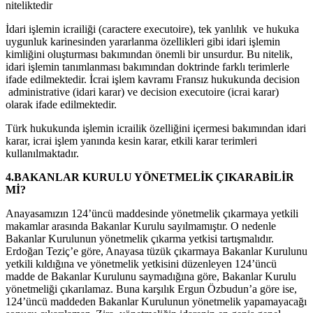
niteliktedir
İdari işlemin icrailiği (caractere executoire), tek yanlılık ve hukuka
uygunluk karinesinden yararlanma özellikleri gibi idari işlemin
kimliğini oluşturması bakımından önemli bir unsurdur. Bu nitelik,
idari işlemin tanımlanması bakımından doktrinde farklı terimlerle
ifade edilmektedir. İcrai işlem kavramı Fransız hukukunda decision
administrative (idari karar) ve decision executoire (icrai karar)
olarak ifade edilmektedir.
Türk hukukunda işlemin icrailik özelliğini içermesi bakımından idari
karar, icrai işlem yanında kesin karar, etkili karar terimleri
kullanılmaktadır.
4.BAKANLAR KURULU YÖNETMELİK ÇIKARABİLİR
Mİ?
Anayasamızın 124’üncü maddesinde yönetmelik çıkarmaya yetkili
makamlar arasında Bakanlar Kurulu sayılmamıştır. O nedenle
Bakanlar Kurulunun yönetmelik çıkarma yetkisi tartışmalıdır.
Erdoğan Teziç’e göre, Anayasa tüzük çıkarmaya Bakanlar Kurulunu
yetkili kıldığına ve yönetmelik yetkisini düzenleyen 124’üncü
madde de Bakanlar Kurulunu saymadığına göre, Bakanlar Kurulu
yönetmeliği çıkarılamaz. Buna karşılık Ergun Özbudun’a göre ise,
124’üncü maddeden Bakanlar Kurulunun yönetmelik yapamayacağı