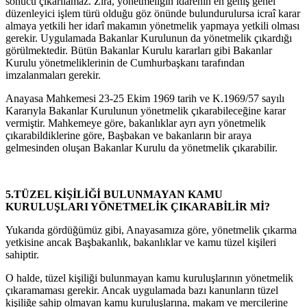
sonucu çıkarılamaz. Zira, yönetmeliğin idarenin en geniş genel
düzenleyici işlem türü olduğu göz önünde bulundurulursa icraî karar
almaya yetkili her idarî makamın yönetmelik yapmaya yetkili olması
gerekir. Uygulamada Bakanlar Kurulunun da yönetmelik çıkardığı
görülmektedir. Bütün Bakanlar Kurulu kararları gibi Bakanlar
Kurulu yönetmeliklerinin de Cumhurbaşkanı tarafından
imzalanmaları gerekir.
Anayasa Mahkemesi 23-25 Ekim 1969 tarih ve K.1969/57 sayılı
Kararıyla Bakanlar Kurulunun yönetmelik çıkarabileceğine karar
vermiştir. Mahkemeye göre, bakanlıklar ayrı ayrı yönetmelik
çıkarabildiklerine göre, Başbakan ve bakanların bir araya
gelmesinden oluşan Bakanlar Kurulu da yönetmelik çıkarabilir.
5.TÜZEL KİŞİLİĞİ BULUNMAYAN KAMU
KURULUŞLARI YÖNETMELİK ÇIKARABİLİR Mİ
?
Yukarıda gördüğümüz gibi, Anayasamıza göre, yönetmelik çıkarma
yetkisine ancak Başbakanlık, bakanlıklar ve kamu tüzel kişileri
sahiptir.
O halde, tüzel kişiliği bulunmayan kamu kuruluşlarının yönetmelik
çıkaramaması gerekir. Ancak uygulamada bazı kanunların tüzel
kişiliğe sahip olmayan kamu kuruluşlarına, makam ve mercilerine