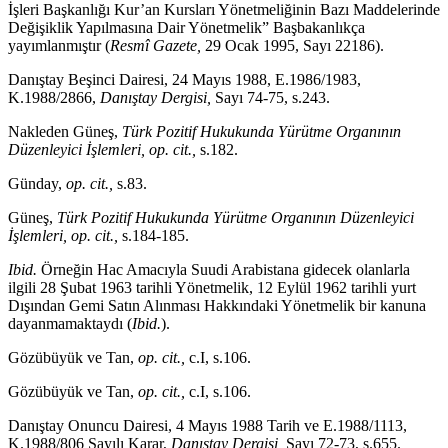
İşleri Başkanlığı Kur’an Kursları Yönetmeliğinin Bazı Maddelerinde
Değişiklik Yapılmasına Dair Yönetmelik” Başbakanlıkça
yayımlanmıştır (
Resmî Gazete,
29 Ocak 1995, Sayı 22186).
Danıştay Beşinci Dairesi, 24 Mayıs 1988, E.1986/1983,
K.1988/2866,
Danıştay Dergisi,
Sayı 74-75, s.243.
Nakleden Güneş,
Türk Pozitif Hukukunda Yürütme Organının
Düzenleyici İşlemleri, op. cit.,
s.182.
Günday,
op. cit.,
s.83.
Güneş,
Türk Pozitif Hukukunda Yürütme Organının Düzenleyici
İşlemleri, op. cit.,
s.184-185.
Ibid.
Örneğin Hac Amacıyla Suudi Arabistana gidecek olanlarla
ilgili 28 Şubat 1963 tarihli Yönetmelik, 12 Eylül 1962 tarihli yurt
Dışından Gemi Satın Alınması Hakkındaki Yönetmelik bir kanuna
dayanmamaktaydı (
Ibid.
).
Gözübüyük ve Tan,
op. cit.,
c.I, s.106.
Gözübüyük ve Tan,
op. cit.,
c.I, s.106.
Danıştay Onuncu Dairesi, 4 Mayıs 1988 Tarih ve E.1988/1113,
K.1988/806 Sayılı Karar,
Danıştay Dergisi,
Sayı 72-73, s.655.