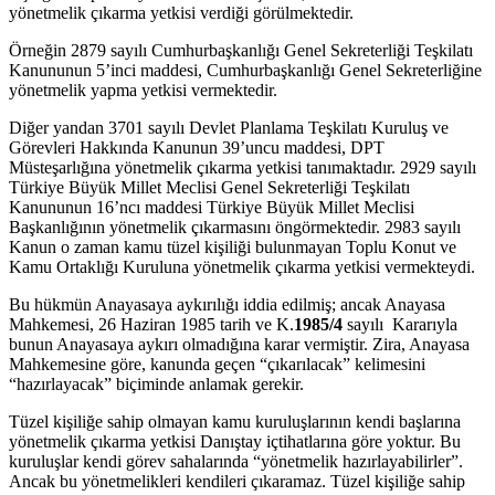
yönetmelik çıkarma yetkisi verdiği görülmektedir.
Örneğin 2879 sayılı Cumhurbaşkanlığı Genel Sekreterliği Teşkilatı
Kanununun 5’inci maddesi, Cumhurbaşkanlığı Genel Sekreterliğine
yönetmelik yapma yetkisi vermektedir.
Diğer yandan 3701 sayılı Devlet Planlama Teşkilatı Kuruluş ve
Görevleri Hakkında Kanunun 39’uncu maddesi, DPT
Müsteşarlığına yönetmelik çıkarma yetkisi tanımaktadır. 2929 sayılı
Türkiye Büyük Millet Meclisi Genel Sekreterliği Teşkilatı
Kanununun 16’ncı maddesi Türkiye Büyük Millet Meclisi
Başkanlığının yönetmelik çıkarmasını öngörmektedir. 2983 sayılı
Kanun o zaman kamu tüzel kişiliği bulunmayan Toplu Konut ve
Kamu Ortaklığı Kuruluna yönetmelik çıkarma yetkisi vermekteydi.
Bu hükmün Anayasaya aykırılığı iddia edilmiş; ancak Anayasa
Mahkemesi, 26 Haziran 1985 tarih ve K.
1985/4
sayılı Kararıyla
bunun Anayasaya aykırı olmadığına karar vermiştir. Zira, Anayasa
Mahkemesine göre, kanunda geçen “çıkarılacak” kelimesini
“hazırlayacak” biçiminde anlamak gerekir.
Tüzel kişiliğe sahip olmayan kamu kuruluşlarının kendi başlarına
yönetmelik çıkarma yetkisi Danıştay içtihatlarına göre yoktur. Bu
kuruluşlar kendi görev sahalarında “yönetmelik hazırlayabilirler”.
Ancak bu yönetmelikleri kendileri çıkaramaz. Tüzel kişiliğe sahip