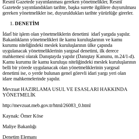
Resmî Gazetede yayımlanması gereken yönetmelikler, Resmî
Gazetede yayımlandıkları tarihte, başka surette ilgililere duyurulması
gereken yönetmelikler ise, duyuruldukları tarihte yürürlüğe girerler.
DENETİM
İdarî bir işlem olan yönetmeliklerin denetimi idarî yargıda yapılır.
Bakanlıkların yönetmelikleri ile kamu kuruluşlarının ve kamu
kurumu niteliğindeki meslek kuruluşlarının ülke çapında
uygulanacak yönetmeliklerinin yargısal denetimi, ilk derece
mahkemesi olarak Danıştayda yapılır (Danıştay Kanunu, m.24/1-d).
Kamu kurumu ile kamu kuruluşu niteliğindeki meslek kuruluşlarının
belli bir yörede uygulanacak olan yönetmeliklerinin yargısal
denetimi ise, o yerde bulunan genel görevli idari yargı yeri olan
idare mahkemelerinde yapılır.
Mevzuat HAZIRLAMA USUL VE ESASLARI HAKKINDA
YÖNETMELİK
http://mevzuat.meb.gov.tr/html/26083_0.html
Kaynak: Ömer Köse
Maliye Bakanlığı
Denetim Elemanı