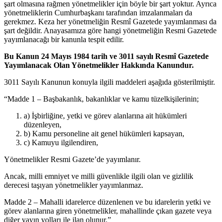
şart olmasına rağmen yönetmelikler için böyle bir şart yoktur. Ayrıca
yönetmeliklerin Cumhurbaşkanı tarafından imzalanmaları da
gerekmez. Keza her yönetmeliğin Resmî Gazetede yayımlanması da
şart değildir. Anayasamıza göre hangi yönetmeliğin Resmi Gazetede
yayımlanacağı bir kanunla tespit edilir.
Bu Kanun 24 Mayıs 1984 tarih ve 3011 sayılı Resmî Gazetede
Yayımlanacak Olan Yönetmelikler Hakkında Kanundur.
3011 Sayılı Kanunun konuyla ilgili maddeleri aşağıda gösterilmiştir.
“Madde 1 – Başbakanlık, bakanlıklar ve kamu tüzelkişilerinin;
a) İşbirliğine, yetki ve görev alanlarına ait hükümleri
düzenleyen,
b) Kamu personeline ait genel hükümleri kapsayan,
c) Kamuyu ilgilendiren,
Yönetmelikler Resmi Gazete’de yayımlanır.
Ancak, milli emniyet ve milli güvenlikle ilgili olan ve gizlilik
derecesi taşıyan yönetmelikler yayımlanmaz.
Madde 2 – Mahalli idarelerce düzenlenen ve bu idarelerin yetki ve
görev alanlarına giren yönetmelikler, mahallinde çıkan gazete veya
diğer yayın yolları ile ilan olunur.”