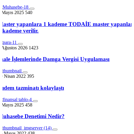
3 Mayıs 2025
540
Master yapanlara 1 kademe TODAİE master yapanlar
2 kademe verilir.
4 Ağustos 2026
1423
İhale İşlemlerinde Damga Vergisi Uygulaması
30 Nisan 2022
395
Kıdem tazminatı kolaylaştı
3 Mayıs 2025
458
Muhasebe Denetimi Nedir?
15 Mayıs 2022
438