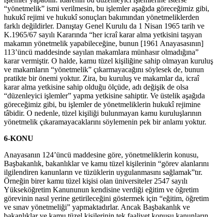
“yönetmelik” ismi verilmesin, bu işlemler aşağıda göreceğimiz gibi,
hukukî rejimi ve hukukî sonuçları bakımından yönetmeliklerden
farklı değildirler. Danıştay Genel Kurulu da 1 Nisan 1965 tarih ve
K.1965/67 sayılı Kararında “her icraî karar alma yetkisini taşıyan
makamın yönetmelik yapabileceğine, bunun [1961 Anayasasının]
113’üncü maddesinde sayılan makamlara münhasır olmadığına”
karar vermiştir. O halde, kamu tüzel kişiliğine sahip olmayan kuruluş
ve makamların “yönetmelik” çıkarmayacağını söylesek de, bunun
pratikte bir önemi yoktur. Zira, bu kuruluş ve makamlar da, icraî
karar alma yetkisine sahip olduğu ölçüde, adı değişik de olsa
“düzenleyici işlemler” yapma yetkisine sahiptir. Ve üstelik aşağıda
göreceğimiz gibi, bu işlemler de yönetmeliklerin hukukî rejimine
tâbidir. O nedenle, tüzel kişiliği bulunmayan kamu kuruluşlarının
yönetmelik çıkaramayacaklarını söylemenin pek bir anlamı yoktur.
6-KONU
Anayasanın 124’üncü maddesine göre, yönetmeliklerin konusu,
Başbakanlık, bakanlıklar ve kamu tüzel kişilerinin “görev alanlarını
ilgilendiren kanunların ve tüzüklerin uygulanmasını sağlamak”tır.
Örneğin birer kamu tüzel kişisi olan üniversiteler 2547 sayılı
Yükseköğretim Kanununun kendisine verdiği eğitim ve öğretim
görevinin nasıl yerine getirileceğini göstermek için “eğitim, öğretim
ve sınav yönetmeliği” yapmaktadırlar. Ancak Başbakanlık ve
bakanlıklar ve kamu tüzel kişilerinin tek faaliyet konusu kanunların