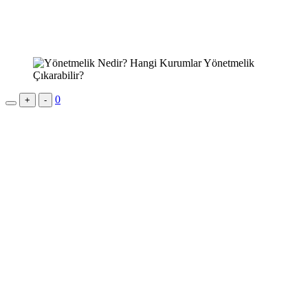
0
+
-