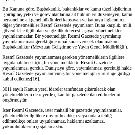
Bu Kanuna göre, Başbakanlık, bakanlıklar ve kamu tüzel kişilerinin
işbirliğine, yetki ve görev alanlarına ait hükümleri düzenleyen; kamu
personeline ait genel hükümleri kapsayan ve kamuyu ilgilendiren
diğer yönetmelikler Resmî Gazetede yayımlanır. Buna karşılık, milli
güvenlik ile ilgili olan ve gizlilik derecesi taşıyan yönetmelikler
yayımlanmazlar. Bir yönetmeliğin Resmî Gazetede yayımlanıp
yayımlanmaması gerektiğine nihaî karar verecek olan makam
Başbakanlıktır (Mevzuatı Geliştirme ve Yayın Genel Müdürlüğü ).
Resmî Gazetede yayımlanması gereken yönetmeliklerin ilgililere
uygulanabilmesi için, bu yönetmeliklerin Resmî Gazetede
yayımlanması gerekir. Danıştaya göre, yayımlanması gerektiği halde
Resmî Gazetede yayımlanmamış bir yönetmeliğin yürürlüğe girdiği
kabul edilemez[16].
3011 sayılı Kanun yerel idareler tarafından çıkartılacak olan
yönetmeliklerin de o yerde çıkan bir gazetede ilan edilmelerini
öngörmüştür.
İster Resmî Gazetede, ister mahallî bir gazetede yayımlansınlar,
yönetmelikler ilgililere duyurulmadıkça veya onlara tebliğ
edilmedikçe onlara uygulanamaz, haklarını azaltamaz,
yükümlülüklerini çoğaltamazlar.