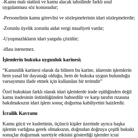
-Kamu malı statüsü ve kamu alacak tahsilinde farklı usul
uygulanması söz konusudur;
-Personelinin kamu görevlisi ve sözleşmelerinin idari sözleşmelerdir;
-Zorunlu üyelik zorunlu aidat vergi muafiyeti vardır;
-Uyuşmazlıkların idari yargıda çözülür;
-iflası istenemez.
İşlemlerin hukuka uygunluk karinesi;
“Kanunilik karinesi olarak da bilinen bu karine, idarenin işlemlerin
hem yasal bir dayanağı olduğu, hem de hukuka uygun bulunduğu
varsayımını ifade etmek için kullanılan bir terimdir”
Özel hukuktan farklı olarak idari işlemlerde irade eşitliğinden değil
kamu iradesinin üstünlüğünden bahsedilir ve karşı tarafın rızasına
bakılmaksızın idari işlem sonuç doğurma kabiliyetini haizlerdir.
İcrailik Kavramı
Kamu gücü ve kudretinin, üçüncü kişiler üzerinde ayrıca başka
işlemin varlığına gerek olmaksızın, doğrudan doğruya çeşitli hukuki
sonuçlar doğurmak suretiyle etkisini gösterdiği işlemler icrai