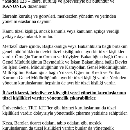
“Madde 123 –
İdare, kuruluş ve görevleriyle bir bütündür ve
KANUNLA
düzenlenir.
İdarenin kuruluş ve görevleri, merkezden yönetim ve yerinden
yönetim esaslarına dayanır.
Kamu tüzel kişiliği, ancak kanunla veya kanunun açıkça verdiği
yetkiye dayanılarak kurulur.”
Merkezî idare içinde, Başbakanlığa veya Bakanlıklara bağlı birtakım
genel müdürlüklerin devlet tüzel kişiliğinden ayrı bir tüzel kişilikleri
vardır. Örneğin Tarım Orman ve Köyişleri Bakanlığına bağlı Orman
Genel Müdürlüğünün Bayındırlık ve İskan Bakanlığına bağlı Devlet
Su İşleri Genel Müdürlüğünün ve Karayolları Genel Müdürlüğünün,
Millî Eğitim Bakanlığına bağlı Yüksek Öğrenim Kredi ve Yurtlar
Kurumu Genel Müdürlüğünün ayrı bir tüzel kişiliği vardır. Yerinden
yönetim kuruluşlarının hepsinin de ayrı bir tüzel kişiliği vardır.
İl özel idaresi, belediye ve köy gibi yerel yönetim kuruluşlarının
tüzel kişilikleri vardır; yönetmelik çıkarabilirler.
Üniversiteler, TRT, KİT’ler gibi hizmet kuruluşlarının da tüzel
kişilikleri vardır; dolayısıyla yönetmelik çıkarma yetkisine sahiptirler.
Keza, Barolar, ticaret odaları, tabip odaları gibi meslek
kuruluşlarının da tüzel kişilikleri vardır; bunlar da yönetmelik