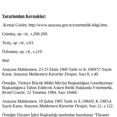
Yararlanılan Kaynaklar:
-Kemal Gözler, http://www.anayasa.gen.tr/yonetmelik-bilgi.htm,
Günday,
op. cit.,
s.268-269.
Teziç,
op. cit.,
s.63.
Özbudun,
op. cit.,
s.219.
Ibid.
Anayasa Mahkemesi, 23-25 Ekim 1969 Tarih ve K.1969/57 Sayılı
Karar,
Anayasa Mahkemesi Kararlar Dergisi,
Sayı 8, s.40.
Örneğin, Türkiye Büyük Millet Meclisi Başkanlığına Genelkurmay
Başkanlığınca Tahsis Edilecek Askeri Birlik Hakkında Yönetmelik,
Resmî Gazete,
22 Temmuz 1984, Sayı 18466.
Anayasa Mahkemesi, 18 Şubat 1985 Tarih ve E.1984/9, K.1985/4
Sayılı Karar,
Anayasa Mahkemesi Kararlar Dergisi
, Sayı 21, s.122.
Örneğin Diyanet İşleri Başkanlığı tarafından hazırlanan “Diyanet