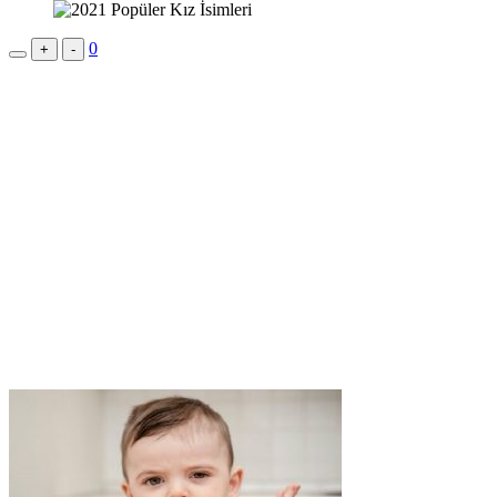
0
+
-