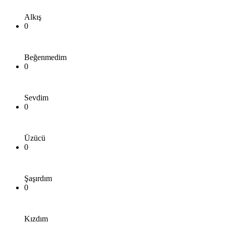
Alkış
0
Beğenmedim
0
Sevdim
0
Üzücü
0
Şaşırdım
0
Kızdım