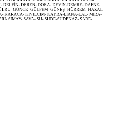
- DELFİN- DEREN- DORA- DEVİN-DEMRE- DAFNE-
M-GÜLRU- GÜNCE- GÜLFEM- GÜNEŞ- HÜRREM- HAZAL-
BRA- KARACA- KIVILCIM- KAYRA-LİANA-LAL- MİRA-
Rİ- SİMAY- SAVA- SU- SUDE-SUDENAZ- SARE-