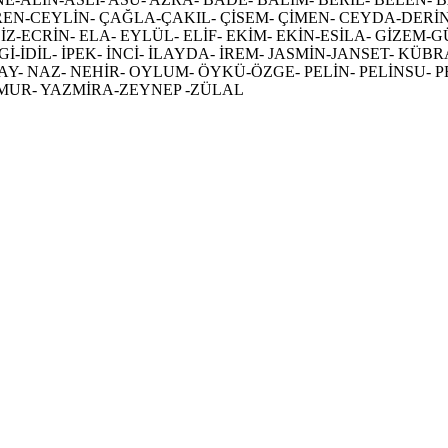
EN-CEYLİN- ÇAĞLA-ÇAKIL- ÇİSEM- ÇİMEN- CEYDA-DERİN
LİZ-ECRİN- ELA- EYLÜL- ELİF- EKİM- EKİN-ESİLA- GİZE
Gİ-İDİL- İPEK- İNCİ- İLAYDA- İREM- JASMİN-JANSET- KÜ
- NAZ- NEHİR- OYLUM- ÖYKÜ-ÖZGE- PELİN- PELİNSU- PE
ĞMUR- YAZMİRA-ZEYNEP -ZÜLAL