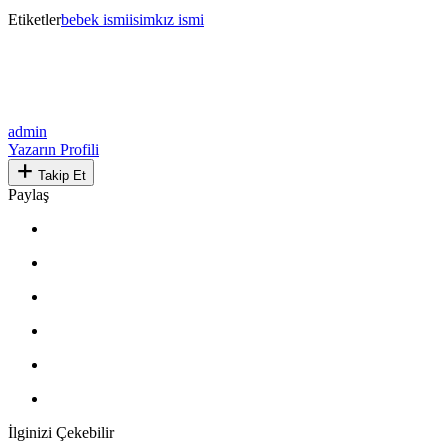
Etiketler
bebek ismi
isim
kız ismi
admin
Yazarın Profili
Takip Et
Paylaş
İlginizi Çekebilir