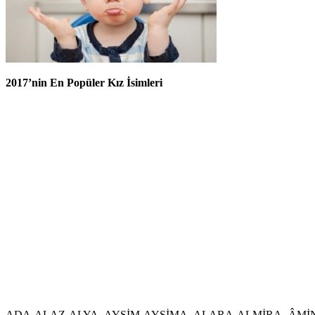
2017’nin En Popüler Kız İsimleri
ADA-ALAZ-ALYA- AYŞİM-AYSİMA- ALARA-ALMİRA- ÂMİNE-