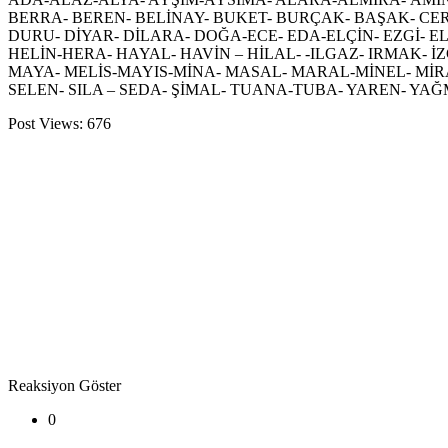
BERRA- BEREN- BELİNAY- BUKET- BURÇAK- BAŞAK- CER
DURU- DİYAR- DİLARA- DOĞA-ECE- EDA-ELÇİN- EZGİ- E
HELİN-HERA- HAYAL- HAVİN – HİLAL- -ILGAZ- IRMAK- İZ
MAYA- MELİS-MAYIS-MİNA- MASAL- MARAL-MİNEL- MİRAY
SELEN- SILA – SEDA- ŞİMAL- TUANA-TUBA- YAREN- YA
Post Views:
676
Reaksiyon Göster
0