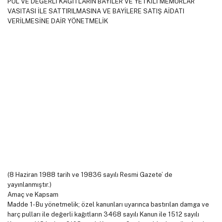
PUL VE DEĞERLİ KAĞITLARIN BAYİLER VE YETKİLİ MEMURLAR
VASITASI İLE SATTIRILMASINA VE BAYİLERE SATIŞ AİDATI
VERİLMESİNE DAİR YÖNETMELİK
(8 Haziran 1988 tarih ve 19836 sayılı Resmi Gazete’ de
yayınlanmıştır.)
Amaç ve Kapsam
Madde 1- Bu yönetmelik; özel kanunları uyarınca bastırılan damga ve
harç pulları ile değerli kağıtların 3468 sayılı Kanun ile 1512 sayılı