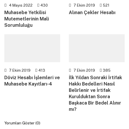
4 Mayıs 2022
430
7 Ekim 2019
521
Muhasebe Yetkilisi
Alınan Çekler Hesabı
Mutemetlerinin Mali
Sorumluluğu
7 Ekim 2019
413
7 Ekim 2019
385
Döviz Hesabı İşlemleri ve
İlk Yıldan Sonraki İrtifak
Muhasebe Kayıtları-4
Hakkı Bedelleri Nasıl
Belirlenir ve İrtifak
Kurulduktan Sonra
Başkaca Bir Bedel Alınır
mı?
Yorumları Göster (0)