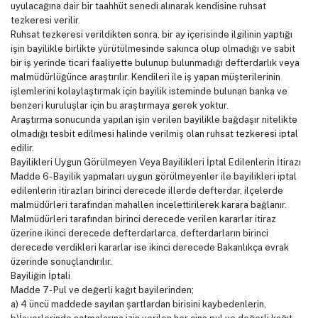
uyulacağına dair bir taahhüt senedi alınarak kendisine ruhsat
tezkeresi verilir.
Ruhsat tezkeresi verildikten sonra, bir ay içerisinde ilgilinin yaptığı
işin bayilikle birlikte yürütülmesinde sakınca olup olmadığı ve sabit
bir iş yerinde ticari faaliyette bulunup bulunmadığı defterdarlık veya
malmüdürlüğünce araştırılır. Kendileri ile iş yapan müşterilerinin
işlemlerini kolaylaştırmak için bayilik isteminde bulunan banka ve
benzeri kuruluşlar için bu araştırmaya gerek yoktur.
Araştırma sonucunda yapılan işin verilen bayilikle bağdaşır nitelikte
olmadığı tesbit edilmesi halinde verilmiş olan ruhsat tezkeresi iptal
edilir.
Bayilikleri Uygun Görülmeyen Veya Bayilikleri İptal Edilenlerin İtirazı
Madde 6- Bayilik yapmaları uygun görülmeyenler ile bayilikleri iptal
edilenlerin itirazları birinci derecede illerde defterdar, ilçelerde
malmüdürleri tarafından mahallen incelettirilerek karara bağlanır.
Malmüdürleri tarafından birinci derecede verilen kararlar itiraz
üzerine ikinci derecede defterdarlarca, defterdarların birinci
derecede verdikleri kararlar ise ikinci derecede Bakanlıkça evrak
üzerinde sonuçlandırılır.
Bayiliğin İptali
Madde 7- Pul ve değerli kağıt bayilerinden;
a) 4 üncü maddede sayılan şartlardan birisini kaybedenlerin,