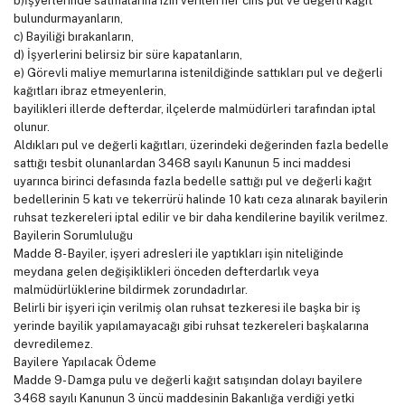
b)İşyerlerinde satmalarına izin verilen her cins pul ve değerli kağıt
bulundurmayanların,
c) Bayiliği bırakanların,
d) İşyerlerini belirsiz bir süre kapatanların,
e) Görevli maliye memurlarına istenildiğinde sattıkları pul ve değerli
kağıtları ibraz etmeyenlerin,
bayilikleri illerde defterdar, ilçelerde malmüdürleri tarafından iptal
olunur.
Aldıkları pul ve değerli kağıtları, üzerindeki değerinden fazla bedelle
sattığı tesbit olunanlardan 3468 sayılı Kanunun 5 inci maddesi
uyarınca birinci defasında fazla bedelle sattığı pul ve değerli kağıt
bedellerinin 5 katı ve tekerrürü halinde 10 katı ceza alınarak bayilerin
ruhsat tezkereleri iptal edilir ve bir daha kendilerine bayilik verilmez.
Bayilerin Sorumluluğu
Madde 8- Bayiler, işyeri adresleri ile yaptıkları işin niteliğinde
meydana gelen değişiklikleri önceden defterdarlık veya
malmüdürlüklerine bildirmek zorundadırlar.
Belirli bir işyeri için verilmiş olan ruhsat tezkeresi ile başka bir iş
yerinde bayilik yapılamayacağı gibi ruhsat tezkereleri başkalarına
devredilemez.
Bayilere Yapılacak Ödeme
Madde 9- Damga pulu ve değerli kağıt satışından dolayı bayilere
3468 sayılı Kanunun 3 üncü maddesinin Bakanlığa verdiği yetki