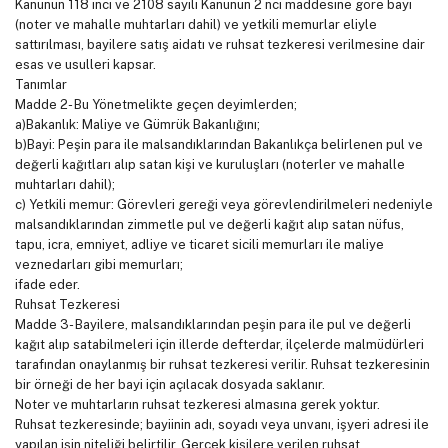
Kanunun 118 inci ve 2108 sayılı Kanunun 2 nci maddesine göre bayi
(noter ve mahalle muhtarları dahil) ve yetkili memurlar eliyle
sattırılması, bayilere satış aidatı ve ruhsat tezkeresi verilmesine dair
esas ve usulleri kapsar.
Tanımlar
Madde 2- Bu Yönetmelikte geçen deyimlerden;
a)Bakanlık: Maliye ve Gümrük Bakanlığını;
b)Bayi: Peşin para ile malsandıklarından Bakanlıkça belirlenen pul ve
değerli kağıtları alıp satan kişi ve kuruluşları (noterler ve mahalle
muhtarları dahil);
c) Yetkili memur: Görevleri gereği veya görevlendirilmeleri nedeniyle
malsandıklarından zimmetle pul ve değerli kağıt alıp satan nüfus,
tapu, icra, emniyet, adliye ve ticaret sicili memurları ile maliye
veznedarları gibi memurları;
ifade eder.
Ruhsat Tezkeresi
Madde 3- Bayilere, malsandıklarından peşin para ile pul ve değerli
kağıt alıp satabilmeleri için illerde defterdar, ilçelerde malmüdürleri
tarafından onaylanmış bir ruhsat tezkeresi verilir. Ruhsat tezkeresinin
bir örneği de her bayi için açılacak dosyada saklanır.
Noter ve muhtarların ruhsat tezkeresi almasına gerek yoktur.
Ruhsat tezkeresinde; bayiinin adı, soyadı veya unvanı, işyeri adresi ile
yapılan işin niteliği belirtilir. Gerçek kişilere verilen ruhsat