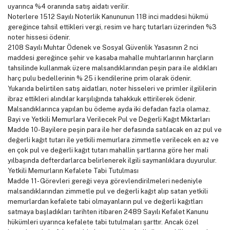
uyarınca %4 oranında satış aidatı verilir.
Noterlere 1512 Sayılı Noterlik Kanununun 118 inci maddesi hükmü
gereğince tahsil ettikleri vergi, resim ve harç tutarları üzerinden %3
noter hissesi ödenir.
2108 Sayılı Muhtar Ödenek ve Sosyal Güvenlik Yasasının 2 nci
maddesi gereğince şehir ve kasaba mahalle muhtarlarının harçların
tahsilinde kullanmak üzere malsandıklarından peşin para ile aldıkları
harç pulu bedellerinin % 25 i kendilerine prim olarak ödenir.
Yukarıda belirtilen satış aidatları, noter hisseleri ve primler ilgililerin
ibraz ettikleri alındılar karşılığında tahakkuk ettirilerek ödenir.
Malsandıklarınca yapılan bu ödeme ayda iki defadan fazla olamaz.
Bayi ve Yetkili Memurlara Verilecek Pul ve Değerli Kağıt Miktarları
Madde 10- Bayilere peşin para ile her defasında satılacak en az pul ve
değerli kağıt tutarı ile yetkili memurlara zimmetle verilecek en az ve
en çok pul ve değerli kağıt tutarı mahallin şartlarına göre her mali
yılbaşında defterdarlarca belirlenerek ilgili saymanlıklara duyurulur.
Yetkili Memurların Kefalete Tabi Tutulması
Madde 11- Görevleri gereği veya görevlendirilmeleri nedeniyle
malsandıklarından zimmetle pul ve değerli kağıt alıp satan yetkili
memurlardan kefalete tabi olmayanların pul ve değerli kağıtları
satmaya başladıkları tarihten itibaren 2489 Sayılı Kefalet Kanunu
hükümleri uyarınca kefalete tabi tutulmaları şarttır. Ancak özel