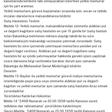
kanunlarında kefalete tabi olmayacakları belirtilen yetkili memurlar
için bu şart aranmaz.
Yetkili memurların göreve başlamaları sırasında isim, unvan ve tatbiki
imzaları dairelerince malsandıklarına bildirilir.
Satış Hasılatının Teslimi
Madde 12- Yetkili memurlar, malsandıklarından zimmetle aldıkları pul
ve değerli kağıtların satış hasılatını en çok 15 günde bir (satış hasılatı
tutarı Bakanlıkça belirlenen miktara ulaştığı takdirde bu süre
beklenmeksizin) malsandığı veznesine yatırmak zorundadır. Satış
hasılatını bu süre içerisinde yatırmayan memurlara yeniden pul ve
değerli kağıt verilmez. Aldıkları pul ve değerli kağıtların satış
hasılatını bir ay içinde yatırmayanlar hakkında gerekli işlem yapılmak
üzere dairesine bilgi verilmekle beraber durum aynı zamanda
Bakanlığa da (Muhasebat Genel Müdürlüğü) bildirilir.
Denetim
Madde 13- Bayiler ile yetkili memurlar görevli maliye memurlarına
istenildiğinde peşin para veya zimmetle aldıkları pul ve değerli
kağıtları ve yetkili memurlar aynı zamanda satış hasılatını ibraz etmek
zorundadırlar.
Yürürlükten Kaldırılan Hükümler
Mdde-14 “3468 Numaralı ve 20.06.1938 tarihli Kanunun sureti
tatbikine dair talimatname” yürürlükten kaldırılmıştır.
Geçici Madde : 3468 Numaralı ve 20.06.1938 tarihli Kanunun sureti