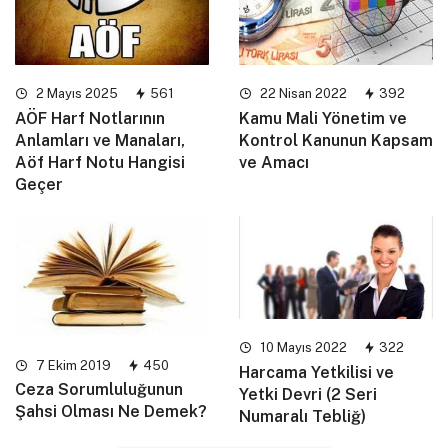
2 Mayıs 2025
561
22 Nisan 2022
392
AÖF Harf Notlarının
Kamu Mali Yönetim ve
Anlamları ve Manaları,
Kontrol Kanunun Kapsam
Aöf Harf Notu Hangisi
ve Amacı
Geçer
10 Mayıs 2022
322
7 Ekim 2019
450
Harcama Yetkilisi ve
Ceza Sorumluluğunun
Yetki Devri (2 Seri
Şahsi Olması Ne Demek?
Numaralı Tebliğ)