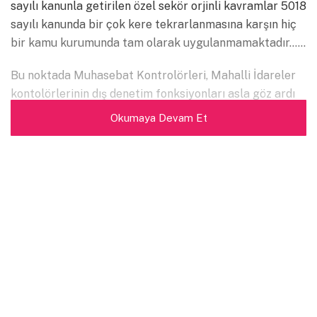
sayılı kanunla getirilen özel sekör orjinli kavramlar 5018
sayılı kanunda bir çok kere tekrarlanmasına karşın hiç
bir kamu kurumunda tam olarak uygulanmamaktadır……
Bu noktada Muhasebat Kontrolörleri, Mahalli İdareler
kontolörlerinin dış denetim fonksiyonları asla göz ardı
edilmemelidir…..
Okumaya Devam Et