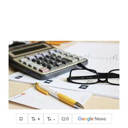
+
-
0