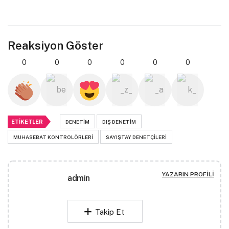
Reaksiyon Göster
0
0
0
0
0
0
ETIKETLER
DENETIM
DIŞ DENETIM
MUHASEBAT KONTROLÖRLERI
SAYIŞTAY DENETÇILERI
YAZARIN PROFILI
admin
Takip Et