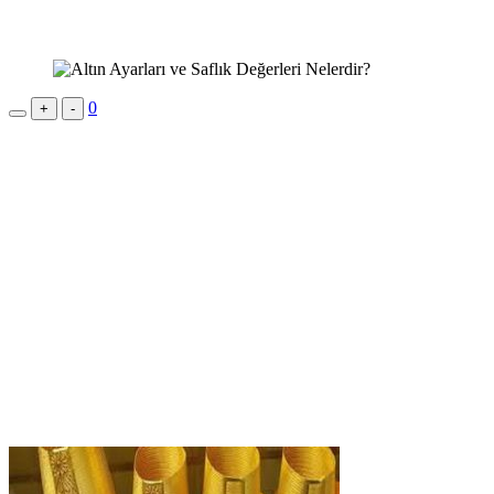
0
+
-