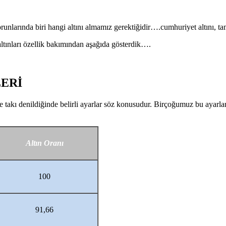
larında biri hangi altını almamız gerektiğidir….cumhuriyet altını, tam a
ltınları özellik bakımından aşağıda gösterdik….
LERİ
takı denildiğinde belirli ayarlar söz konusudur. Birçoğumuz bu ayarlar
Altın Oranı
100
91,66