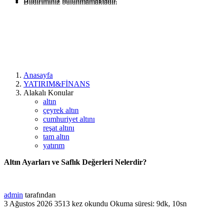
Bildiriminiz bulunmamaktadır.
Anasayfa
YATIRIM&FİNANS
Alakalı Konular
altın
çeyrek altın
cumhuriyet altını
reşat altını
tam altın
yatırım
Altın Ayarları ve Saflık Değerleri Nelerdir?
admin
tarafından
3 Ağustos 2026
3513 kez okundu
Okuma süresi: 9dk, 10sn