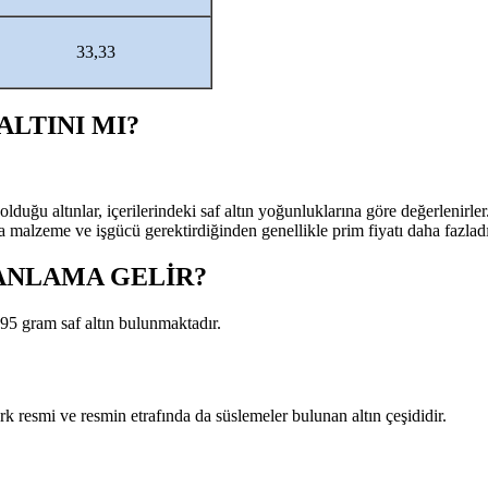
33,33
ALTINI MI?
lduğu altınlar, içerilerindeki saf altın yoğunluklarına göre değerlenirl
a malzeme ve işgücü gerektirdiğinden genellikle prim fiyatı daha fazladı
 ANLAMA GELİR?
995 gram saf altın bulunmaktadır.
türk resmi ve resmin etrafında da süslemeler bulunan altın çeşididir.