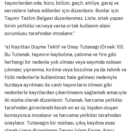
taşınırlardan oda, büro, bölüm, geçit, atölye, garaj ve
servislere tahsis edilenler için düzenlenir. Bunlar için
Taşımr Teslim Belgesi düzenlenmez. Liste, istek yapan
birim yetkilisi ve/veya varsa ortak kullanım alanı
sorumlusu tarafından imzalanır.”
“e) Kayıttan Düşme Teklif ve Onay Tutanağı (Örnek: 10):
Bu Tutanak, taşınırın kaybolma, çalınma ve fire gibi
herhangi bir nedenle yok olması veya sayımda noksan
çıkması; yıpranma, kırılma veya bozulma ya da teknik ve
fiziki nedenlerle kullanılmaz hale gelmesi nedeniyle
hurdaya ayrılması ile canlı taşınırların ölmesi gibi
nedenlerle kayıtlardan çıkarılmasını sağlamak amacıyla
iki nüsha olarak düzenlenir. Tutanak, harcama yetkilisi
tarafından görevlendirilecek en az üç kişiden oluşan
komisyonca imzalanır ve harcama yetkilisi tarafından
onaylanır. Tutanağın bir nüshası, çıkış kaydına esas
olmak üzere düzenlenen Taşınır İşlem Fişine, ikinci