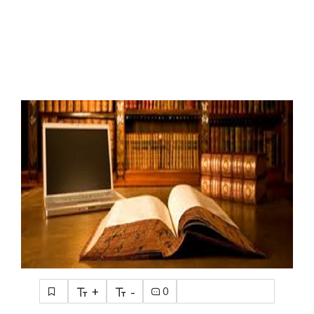
+
-
0