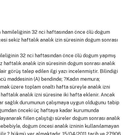
n hamileliğinin 32 nci haftasından önce ölü doğum
 sekiz haftalık analık izin süresinin doğum sonrası
ileliğinin 32 nci haftasından önce ölü doğum yapmış
haftalık analık izin süresinin doğum sonrası analık
 görüş talep edilen ilgi yazı incelenmiştir. Bilindiği
ncü maddesinin (A) bendinde; ?Kadın memura;
ak üzere toplam onaltı hafta süreyle analık izni
aftalık analık izni süresine iki hafta eklenir. Ancak
ar sağlık durumunun çalışmaya uygun olduğunu tabip
doğumdan önceki üç haftaya kadar kurumunda
ayanarak fiilen çalıştığı süreler doğum sonrası analık
ebebiyle, doğum öncesi analık izninin kullanılamayan
ilir.? hükmü yer almaktadır. 15/04/2011 tarih ve 27906