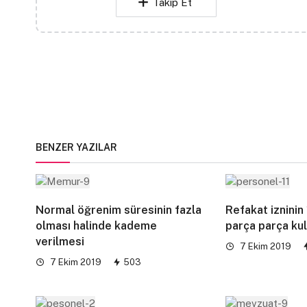
Takip Et
BENZER YAZILAR
Normal öğrenim süresinin fazla
Refakat izninin
olması halinde kademe
parça parça ku
verilmesi
7 Ekim 2019
7 Ekim 2019
503