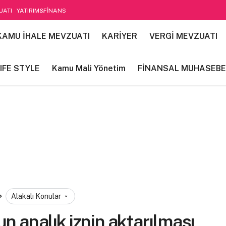
UATI
YATIRIM&FİNANS
etim
KAMU İHALE MEVZUATI
KARİYER
VERGİ MEVZUATI
IFE STYLE
Kamu Mali Yönetim
FİNANSAL MUHASEBE
Alakalı Konular
analık iznin aktarılması