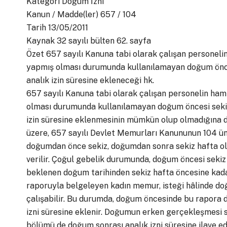
Kategori Doğum İzni
Kanun / Madde(ler) 657 / 104
Tarih 13/05/2011
Kaynak 32 sayılı bülten 62. sayfa
Özet 657 sayılı Kanuna tabi olarak çalışan personeli
yapmış olması durumunda kullanılamayan doğum öncesi
analık izin süresine ekleneceği hk.
657 sayılı Kanuna tabi olarak çalışan personelin ham
olması durumunda kullanılamayan doğum öncesi sekiz 
izin süresine eklenmesinin mümkün olup olmadığına dair
üzere, 657 sayılı Devlet Memurları Kanununun 104 ü
doğumdan önce sekiz, doğumdan sonra sekiz hafta olm
verilir. Çoğul gebelik durumunda, doğum öncesi sekiz h
beklenen doğum tarihinden sekiz hafta öncesine kad
raporuyla belgeleyen kadın memur, isteği hâlinde 
çalışabilir. Bu durumda, doğum öncesinde bu rapora d
izni süresine eklenir. Doğumun erken gerçekleşmesi s
bölümü de doğum sonrası analık izni süresine ilave ed