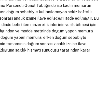
amu Personeli Genel Tebliğinde ise kadın memurun
ken doğum sebebiyle kullanılamayan sekiz haftalık
rası analık iznine ilave edileceği ifade edilmiştir. Bu
inde belirtilen mazeret izinlerinin verilebilmesi için
lındığından ve madde metninde doğum yapan memura
 ölü doğum yapan memura, erken doğum sebebiyle
inin tamamının doğum sonrası analık iznine ilave
lduğuna sağlık hizmeti sunucusu tarafından karar