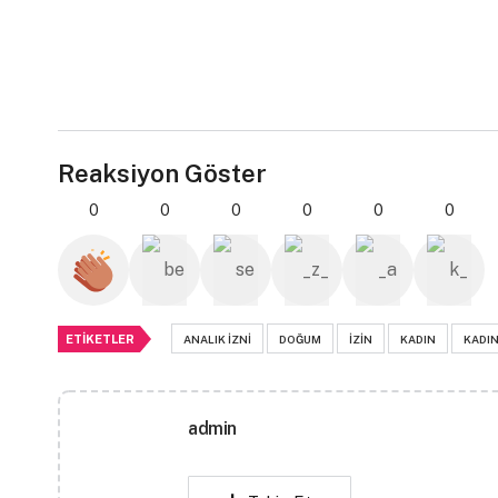
Reaksiyon Göster
0
0
0
0
0
0
ETIKETLER
ANALIK IZNI
DOĞUM
IZIN
KADIN
KADI
admin