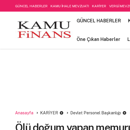
GÜNCEL HABERLER
KAMU İHALE MEVZUATI
KARİYER
VERGİ MEVZ
SOSYAL GÜVENLİK
Öne Çıkan Haberler
LIFE STYLE
Kamu Mali Yön
GÜNCEL HABERLER
FİNANSAL MUHASEBE-DENETİM
Öne Çıkan Haberler
L
Anasayfa
KARİYER
Devlet Personel Başkanlığı
Ölü doğum yapan memurun 