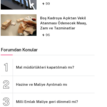
99
Boş Kadroya Açıktan Vekil
Atanması Ödenecek Maaş,
Zam ve Tazminatlar
96
Forumdan Konular
Mal müdürlükleri kapatılmalı mı?
Hazine ve Maliye Ayrılmalı mı
Milli Emlak Maliye geri dönmeli mi?