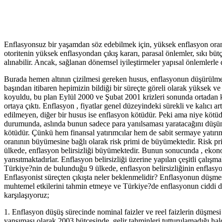
Enflasyonsuz bir yaşamdan söz edebilmek için, yüksek enflasyon oranla
otoritenin yüksek enflasyondan çıkış kararı, parasal önlemler, sıkı bü
alınabilir. Ancak, sağlanan dönemsel iyileştirmeler yapısal önlemlerl
Burada hemen altının çizilmesi gereken husus, enflasyonun düşürülmesi ya
başından itibaren hepimizin bildiği bir süreçte göreli olarak yüksek v
koyuldu, bu plan Eylül 2000 ve Şubat 2001 krizleri sonunda ortadan k
ortaya çıktı. Enflasyon , fiyatlar genel düzeyindeki sürekli ve kalıcı art
edilmeyen, diğer bir husus ise enflasyon kötüdür. Peki ama niye kötü
durumunda, aslında bunun sadece para yanılsaması yaratacağını düşünü
kötüdür. Çünkü hem finansal yatırımcılar hem de sabit sermaye yatırımcı
oranının büyümesine bağlı olarak risk primi de büyümektedir. Risk primin
ülkede, enflasyon belirsizliği büyümektedir. Bunun sonucunda , ekonom
yansıtmaktadırlar. Enflasyon belirsizliği üzerine yapılan çeşitli çalış
Türkiye?nin de bulunduğu 9 ülkede, enflasyon belirsizliğinin enflasyon
Enflasyonist süreçten çıkışta neler beklenmelidir? Enflasyonun düşmes
muhtemel etkilerini tahmin etmeye ve Türkiye?de enflasyonun ciddi düş
karşılaşıyoruz;
1. Enflasyon düşüş sürecinde nominal faizler ve reel faizlerin düşme
yansıması olarak 2003 bütçesinde, gelir tahminleri tutturulamadığı hal