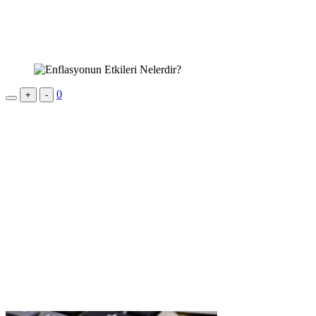
0
+
-