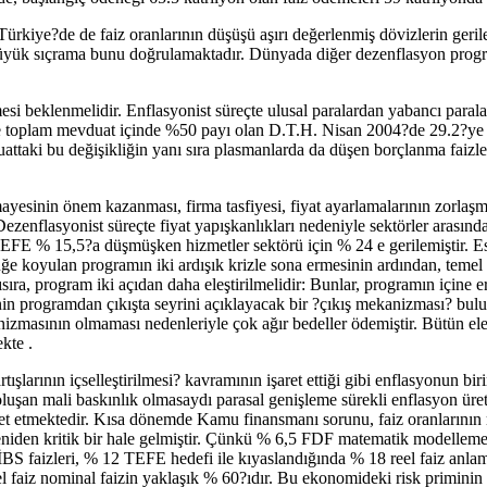
ürkiye?de de faiz oranlarının düşüşü aşırı değerlenmiş dövizlerin gerilem
 büyük sıçrama bunu doğrulamaktadır. Dünyada diğer dezenflasyon prog
esi beklenmelidir. Enflasyonist süreçte ulusal paralardan yabancı paral
 toplam mevduat içinde %50 payı olan D.T.H. Nisan 2004?de 29.2?ye
uattaki bu değişikliğin yanı sıra plasmanlarda da düşen borçlanma faizl
mayesinin önem kazanması, firma tasfiyesi, fiyat ayarlamalarının zorlaşm
ezenflasyonist süreçte fiyat yapışkanlıkları nedeniyle sektörler arasında
E % 15,5?a düşmüşken hizmetler sektörü için % 24 e gerilemiştir. Es
lüğe koyulan programın iki ardışık krizle sona ermesinin ardından, teme
anısıra, program iki açıdan daha eleştirilmelidir: Bunlar, programın içine
 nin programdan çıkışta seyrini açıklayacak bir ?çıkış mekanizması? bu
zmasının olmaması nedenleriyle çok ağır bedeller ödemiştir. Bütün eleşt
kte .
ışlarının içselleştirilmesi? kavramının işaret ettiği gibi enflasyonun bir
oluşan mali baskınlık olmasaydı parasal genişleme sürekli enflasyon üret
t etmektedir. Kısa dönemde Kamu finansmanı sorunu, faiz oranlarının 
niden kritik bir hale gelmiştir. Çünkü % 6,5 FDF matematik modellemen
S faizleri, % 12 TEFE hedefi ile kıyaslandığında % 18 reel faiz anlam
 reel faiz nominal faizin yaklaşık % 60?ıdır. Bu ekonomideki risk primin