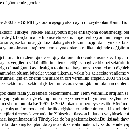
te düşünmemiz gerekir.
 ve 2003?de GSMH?ya oranı aşağı yukarı aynı düzeyde olan Kamu Borç S
irmektedir. Türkiye, yüksek enflasyonun hiper enflasyona dönüşmediği bel
ile değil, borçlanma ile finanse etmesidir. Hiper enflasyonunun engelle
r. Bu süreç ise kamu açığı -faiz- daha yüksek kamu açığı-daha yüksek 
yakın olmasına rağmen hem kaynak olarak radikal biçimde değiştirilme
diği tutarlar temizlendiğinde vergi yükü önemli ölçüde düşmekte. Toplam
laysız vergilerin yükümlülerinin temsil ettiği sanayi ve hizmet sektörleri
lgu olmadığını, kayıtdışılığın toplumsal hayatımızın sonuçlarını ölçülebi
oplamından oluşan bütçeler yapan ülkemiz, yakın bir gelecekte yenileme
ülmesi için en önemli unsurlardan biri verimlilik artışıdır. 2003 ün iki
l sektör mali sektör ilişkilerinin restorasyonu gibi bir takım nedenlerle 
 çok daha fazla yükselmesi beklenmemelidir. Hem verimlilik artışının 
Altyapı yatırımları gerekliliğinin bir başka nedeni büyümenin sağlanması
nmesi durumunda ise 1992 ile 2002 rakamları nerdeyse eşittir. Büyüme as
ya çalışan tüm modellerin kritik değişkenler belirlenirken – ki kimind
ratejileri üretemek zorundadır. Yüksek enflasyon bulunan ve yüksek enf
şmesi kaçınılmazdır ki Türkiye?de de bu gözlenmektedir.Bu iktisadi davra
lede bu davranış kalıpları da ayrıca dikkate alınmalıdır. Kısa dönemde y