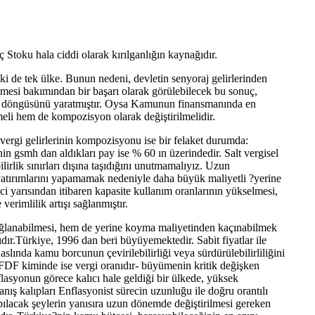
toku hala ciddi olarak kırılganlığın kaynağıdır.
ki de tek ülke. Bunun nedeni, devletin senyoraj gelirlerinden
nmesi bakımından bir başarı olarak görülebilecek bu sonuç,
faiz döngüsünü yaratmıştır. Oysa Kamunun finansmanında en
li hem de kompozisyon olarak değiştirilmelidir.
 vergi gelirlerinin kompozisyonu ise bir felaket durumda:
nin gsmh dan aldıkları pay ise % 60 ın üzerindedir. Salt vergisel
lirlik sınırları dışına taşıdığını unutmamalıyız. Uzun
 yatırımlarını yapamamak nedeniyle daha büyük maliyetli ?yerine
nci yarısından itibaren kapasite kullanım oranlarının yükselmesi,
verimlilik artışı sağlanmıştır.
sağlanabilmesi, hem de yerine koyma maliyetinden kaçınabilmek
dır.Türkiye, 1996 dan beri büyüyemektedir. Sabit fiyatlar ile
lında kamu borcunun çevirilebilirliği veya sürdürülebilirliliğini
e FDF kiminde ise vergi oranıdır- büyümenin kritik değişken
lasyonun görece kalıcı hale geldiği bir ülkede, yüksek
nış kalıpları Enflasyonist sürecin uzunluğu ile doğru orantılı
apılacak şeylerin yanısıra uzun dönemde değiştirilmesi gereken