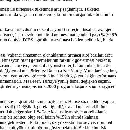
esi ile birleşerek tüketimde artış sağlamıştır. Tüketici
ramlarında yaşanan örneklerde, bunu bir durgunluk döneminin
ara kayan mevduatın dezenflasyonist süreçte ulusal paraya geri
 düşmüş,TL mevduatının toplam mevduat içindeki payı % 70.8?e
eri nedeniyle DİBS ağırlığının azalması beklenmelidir ki, bu da
ası, yabancı finansman olanaklarının artması gibi bazıları arzu
 enflasyon oranı gerilemelerinin farklılık göstermesi beklenir.
asında Türkiye, hem enflasyonist süreç bakımından, hem de
l değişken olarak ?Merkez Bankası Net Yurtiçi Varlıklar? seçilmiş
 erken uyarı görevi görecek ikincil bir değişkene bağlı performans
lunmamasıdır. Maalesef, Türkiye yanlış temel değişken seçimi,
irilerin yanısıra, aslında 2000 programı başarısızlığına rağmen
incil kaynağı sürekli kamu açıklarıdır. Bu ise sözü edilen yapısal
emezdi). Değişiklik gerekliliği, diğer alanlarda gerekli tüm
mutlak değer olarak % 24 e kadar düşmesiyle göreli olarak
in bir sonucu olup reel faizin %15?in altında kalması
ına gelmektedir ki bu oran çok yüksektir. Bu seviye, nominal
in hala çok yüksek olduğunu göstermektedir. Belkide bu risk