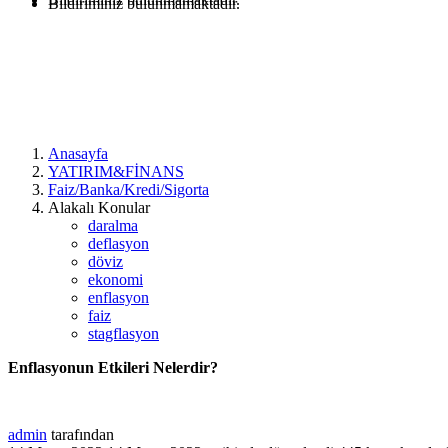
Bildiriminiz bulunmamaktadır.
Anasayfa
YATIRIM&FİNANS
Faiz/Banka/Kredi/Sigorta
Alakalı Konular
daralma
deflasyon
döviz
ekonomi
enflasyon
faiz
stagflasyon
Enflasyonun Etkileri Nelerdir?
admin
tarafından