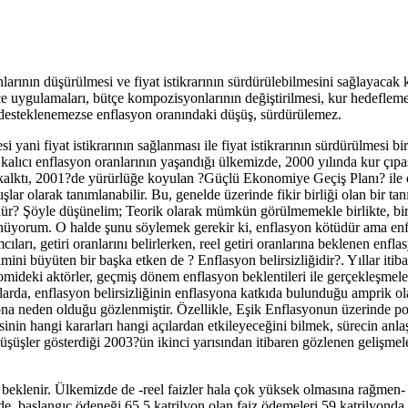
rının düşürülmesi ve fiyat istikrarının sürdürülebilmesini sağlayacak k
tçe uygulamaları, bütçe kompozisyonlarının değiştirilmesi, kur hedeflemes
e desteklenemezse enflasyon oranındaki düşüş, sürdürülemez.
ni fiyat istikrarının sağlanması ile fiyat istikrarının sürdürülmesi birb
e kalıcı enflasyon oranlarının yaşandığı ülkemizde, 2000 yılında kur çıpa
alktı, 2001?de yürürlüğe koyulan ?Güçlü Ekonomiye Geçiş Planı? ile de 
ışlar olarak tanımlanabilir. Bu, genelde üzerinde fikir birliği olan bir ta
dür? Şöyle düşünelim; Teorik olarak mümkün görülmemekle birlikte, bir
yorum. O halde şunu söylemek gerekir ki, enflasyon kötüdür ama enflas
ları, getiri oranlarını belirlerken, reel getiri oranlarına beklenen enfl
i büyüten bir başka etken de ? Enflasyon belirsizliğidir?. Yıllar itibari
ideki aktörler, geçmiş dönem enflasyon beklentileri ile gerçekleşmeler
malarda, enflasyon belirsizliğinin enflasyona katkıda bulunduğu amprik o
a neden olduğu gözlenmiştir. Özellikle, Eşik Enflasyonun üzerinde pozitif
inin hangi kararları hangi açılardan etkileyeceğini bilmek, sürecin anl
üşler gösterdiği 2003?ün ikinci yarısından itibaren gözlenen gelişmeler
si beklenir. Ülkemizde de -reel faizler hala çok yüksek olmasına rağme
de, başlangıç ödeneği 65.5 katrilyon olan faiz ödemeleri 59 katrilyonda 