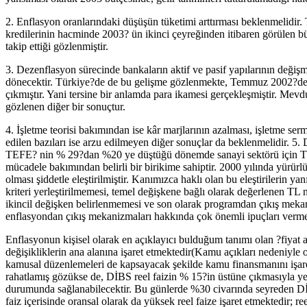
2. Enflasyon oranlarındaki düşüşün tüketimi arttırması beklenmelidir. T
kredilerinin hacminde 2003? ün ikinci çeyreğinden itibaren görülen
takip ettiği gözlenmiştir.
3. Dezenflasyon sürecinde bankaların aktif ve pasif yapılarının değişm
dönecektir. Türkiye?de de bu gelişme gözlenmekte, Temmuz 2002?de
çıkmıştır. Yani tersine bir anlamda para ikamesi gerçekleşmiştir. Mevd
gözlenen diğer bir sonuçtur.
4. İşletme teorisi bakımından ise kâr marjlarının azalması, işletme ser
edilen bazıları ise arzu edilmeyen diğer sonuçlar da beklenmelidir. 5. D
TEFE? nin % 29?dan %20 ye düştüğü dönemde sanayi sektörü için TEF
mücadele bakımından belirli bir birikime sahiptir. 2000 yılında yürür
olması şiddetle eleştirilmiştir. Kanımızca haklı olan bu eleştirilerin y
kriteri yerleştirilmemesi, temel değişkene bağlı olarak değerlenen TL
ikincil değişken belirlenmemesi ve son olarak programdan çıkış mekani
enflasyondan çıkış mekanizmaları hakkında çok önemli ipuçları verme
Enflasyonun kişisel olarak en açıklayıcı bulduğum tanımı olan ?fiyat art
değişikliklerin ana alanına işaret etmektedir(Kamu açıkları nedeniyle 
kamusal düzenlemeleri de kapsayacak şekilde kamu finansmanını işare
rahatlamış gözükse de, DİBS reel faizin % 15?in üstüne çıkmasıyla ye
durumunda sağlanabilecektir. Bu günlerde %30 civarında seyreden DİB
faiz içerisinde oransal olarak da yüksek reel faize işaret etmektedir;