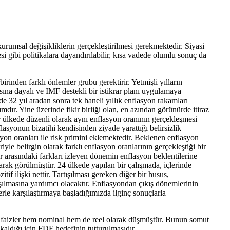
urumsal değişikliklerin gerçekleştirilmesi gerekmektedir. Siyasi
i gibi politikalara dayandırılabilir, kısa vadede olumlu sonuç da
irinden farklı önlemler grubu gerektirir. Yetmişli yılların
sına dayalı ve IMF destekli bir istikrar planı uygulamaya
32 yıl aradan sonra tek haneli yıllık enflasyon rakamları
nımdır. Yine üzerinde fikir birliği olan, en azından görünürde itiraz
 ülkede düzenli olarak aynı enflasyon oranının gerçekleşmesi
yonun bizatihi kendisinden ziyade yarattığı belirsizlik
asyon oranları ile risk primini eklemektedir. Beklenen enflasyon
yle belirgin olarak farklı enflasyon oranlarının gerçekleştiği bir
 arasındaki farkları izleyen dönemin enflasyon beklentilerine
larak görülmüştür. 24 ülkede yapılan bir çalışmada, içlerinde
 ilişki nettir. Tartışılması gereken diğer bir husus,
aşılmasına yardımcı olacaktır. Enflasyondan çıkış dönemlerinin
le karşılaştırmaya başladığımızda ilginç sonuçlarla
n- faizler hem nominal hem de reel olarak düşmüştür. Bunun somut
kaldığı için FDF hedefinin tutturulmasıdır.