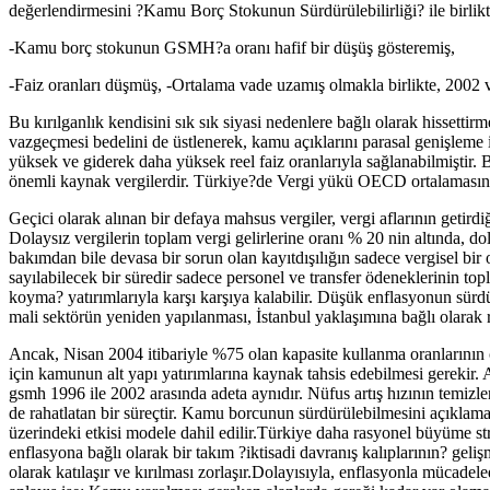
değerlendirmesini ?Kamu Borç Stokunun Sürdürülebilirliği? ile birlik
-Kamu borç stokunun GSMH?a oranı hafif bir düşüş gösteremiş,
-Faiz oranları düşmüş, -Ortalama vade uzamış olmakla birlikte, 2002
Bu kırılganlık kendisini sık sık siyasi nedenlere bağlı olarak hissett
vazgeçmesi bedelini de üstlenerek, kamu açıklarını parasal genişleme 
yüksek ve giderek daha yüksek reel faiz oranlarıyla sağlanabilmişti
önemli kaynak vergilerdir. Türkiye?de Vergi yükü OECD ortalamasına 
Geçici olarak alınan bir defaya mahsus vergiler, vergi aflarının getir
Dolaysız vergilerin toplam vergi gelirlerine oranı % 20 nin altında, do
bakımdan bile devasa bir sorun olan kayıtdışılığın sadece vergisel bir o
sayılabilecek bir süredir sadece personel ve transfer ödeneklerinin t
koyma? yatırımlarıyla karşı karşıya kalabilir. Düşük enflasyonun sürdür
mali sektörün yeniden yapılanması, İstanbul yaklaşımına bağlı olarak ree
Ancak, Nisan 2004 itibariyle %75 olan kapasite kullanma oranlarının
için kamunun alt yapı yatırımlarına kaynak tahsis edebilmesi gerekir. 
gsmh 1996 ile 2002 arasında adeta aynıdır. Nüfus artış hızının temizle
de rahatlatan bir süreçtir. Kamu borcunun sürdürülebilmesini açıklama
üzerindeki etkisi modele dahil edilir.Türkiye daha rasyonel büyüme st
enflasyona bağlı olarak bir takım ?iktisadi davranış kalıplarının? geli
olarak katılaşır ve kırılması zorlaşır.Dolayısıyla, enflasyonla mücade