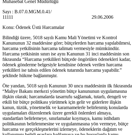
Muhasebat Genel Müdürlüğü
Sayı : B.07.0.MGM.0.41/
11111 29.06.2006
Konu: Ödenek Üstü Harcamalar
Bilindiği üzere, 5018 sayılı Kamu Mali Yönetimi ve Kontrol
Kanununun 32 maddesine göre; bütçelerden harcama yapılabilmesi,
harcama yetkilisinin harcama talimatı vermesiyle mümkündür.
Harcama yetkisinin sınırı ise aynı Kanunun 31 inci maddesinin son
fıkrasında “Harcama yetkilileri bütçede öngörülen ödenekleri kadar,
ödenek gönderme belgesiyle kendisine ödenek verilen harcama
yetkilileri ise tahsis edilen ödenek tutarında harcama yapabilir.”
şeklinde hükme bağlanmıştır.
Öte yandan, 5018 sayılı Kanunun 30 uncu maddesinin ilk fıkrasında
“Maliye Bakanı merkezi yönetim bütçe kanununun uygulamasına
ilişkin olarak; harcamalarda tasarrufu sağlamak, tutarlı, dengeli ve
etkili bir bütçe politikası yürütmek için gelir ve giderlere ilişkin
kanun, tüzük, yönetmelik ve kararnamelerle belirlenmiş konularda
uygulamaları düzenlemek üzere gerekli önlemleri almaya,
standartları belirlemeye, sınırlamalar koymaya, kamu istihdam
politikasının belirlenmesine ve uygulanmasına yön vermeye, bütçe
harcama ve gerçekleşmelerini izlemeye, ödeneklerin dağıtım ve
kullanımını belirli esaslara bağlamaya ve bu hususlarda kamu