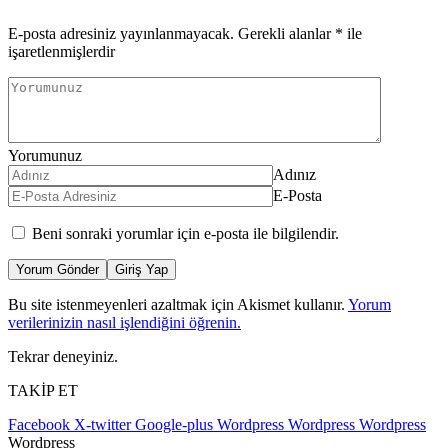
E-posta adresiniz yayınlanmayacak.
Gerekli alanlar
*
ile
işaretlenmişlerdir
Yorumunuz
Adınız
E-Posta
Beni sonraki yorumlar için e-posta ile bilgilendir.
Yorum Gönder
Giriş Yap
Bu site istenmeyenleri azaltmak için Akismet kullanır.
Yorum
verilerinizin nasıl işlendiğini öğrenin.
Tekrar deneyiniz.
TAKİP ET
Facebook
X-twitter
Google-plus
Wordpress
Wordpress
Wordpress
Wordpress