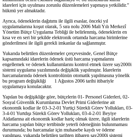
idareleri için uyulması zorunlu düzenlemeleri yapmaya yetkilidir.”
hükmü yer almaktadır.
Ayrıca, ödeneklerin dağıtımı ile ilgili esaslar, önceki yıl
uygulamalarına koşut olarak, 5 sıra nolu 2006 Mali Yılı Merkezî
Yönetim Bütçe Uygulama Tebliği ile belirlenmiş, ödeneklerin en
kısa ve en seri bir şekilde elektronik ortamda harcama birimlerine
gönderilmesi ile ilgili gerekli imkanlar da sağlanmıştır.
Yukarıda belirtilen düzenlemeler çerçevesinde, Genel Bütçe
kapsamındaki idarelerin ödenek üstü harcama yapmalarını
engellemek ve ödenek kullanımlarını kontrol etmek üzere say2000i
sistemi uygulama yazılımında değişiklik yapılmıştır. İdarelerin
harcamalarında ödenek kontrolünün otomatik yapılmasına yönelik
bu program değişikliği 1 Ağustos 2006 tarihi itibariyle
uygulamaya konulacaktır.
Yapılan bu değişikliğe göre, bütçelerin 01- Personel Giderleri, 02-
Sosyal Güvenlik Kurumlarına Devlet Primi Giderlerine ait
ekonomik kodlar ile 03-3-2-01 Yurtiçi Sürekli Görev Yollukları, 03-
3-4-01 Yurtdışı Sürekli Görev Yollukları, 03-4-2-01 Beyiye
Aidatlarına ait ekonomik kodlar hariç olmak üzere, ilgili idarelerin
harcama yapılan bütçe tertibinde yeterli ödeneğinin bulunmaması
durumunda; bu harcamalar için muhasebe kaydı ve ödeme
yapılması, yukarıda belirtilen tarihten itibaren say2000i sistemi