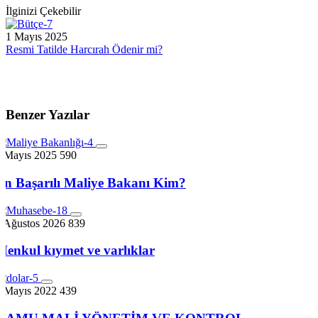
İlginizi Çekebilir
1 Mayıs 2025
Resmi Tatilde Harcırah Ödenir mi?
Benzer Yazılar
4 Mayıs 2025
590
En Başarılı Maliye Bakanı Kim?
4 Ağustos 2026
839
Menkul kıymet ve varlıklar
4 Mayıs 2022
439