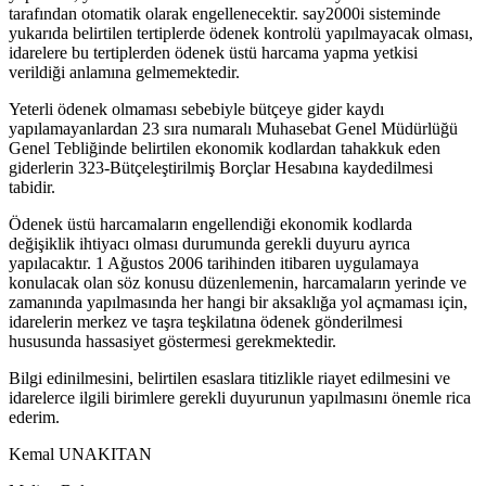
tarafından otomatik olarak engellenecektir. say2000i sisteminde
yukarıda belirtilen tertiplerde ödenek kontrolü yapılmayacak olması,
idarelere bu tertiplerden ödenek üstü harcama yapma yetkisi
verildiği anlamına gelmemektedir.
Yeterli ödenek olmaması sebebiyle bütçeye gider kaydı
yapılamayanlardan 23 sıra numaralı Muhasebat Genel Müdürlüğü
Genel Tebliğinde belirtilen ekonomik kodlardan tahakkuk eden
giderlerin 323-Bütçeleştirilmiş Borçlar Hesabına kaydedilmesi
tabidir.
Ödenek üstü harcamaların engellendiği ekonomik kodlarda
değişiklik ihtiyacı olması durumunda gerekli duyuru ayrıca
yapılacaktır. 1 Ağustos 2006 tarihinden itibaren uygulamaya
konulacak olan söz konusu düzenlemenin, harcamaların yerinde ve
zamanında yapılmasında her hangi bir aksaklığa yol açmaması için,
idarelerin merkez ve taşra teşkilatına ödenek gönderilmesi
hususunda hassasiyet göstermesi gerekmektedir.
Bilgi edinilmesini, belirtilen esaslara titizlikle riayet edilmesini ve
idarelerce ilgili birimlere gerekli duyurunun yapılmasını önemle rica
ederim.
Kemal UNAKITAN