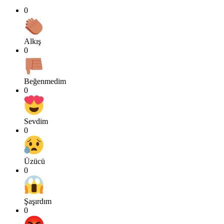
0
Alkış
0
Beğenmedim
0
Sevdim
0
Üzücü
0
Şaşırdım
0