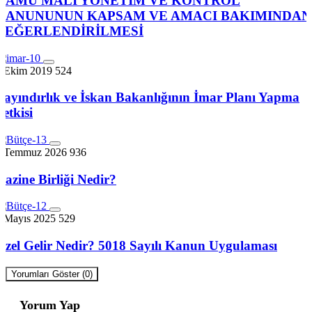
KAMU MALİ YÖNETİM VE KONTROL
KANUNUNUN KAPSAM VE AMACI BAKIMINDAN
DEĞERLENDİRİLMESİ
7 Ekim 2019
524
Bayındırlık ve İskan Bakanlığının İmar Planı Yapma
Yetkisi
8 Temmuz 2026
936
Hazine Birliği Nedir?
3 Mayıs 2025
529
Özel Gelir Nedir? 5018 Sayılı Kanun Uygulaması
Yorumları Göster (0)
Yorum Yap