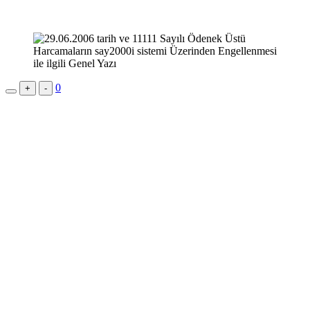
0
+
-