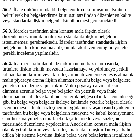
56.2
. İhale dokümanında bir belgelendirme kuruluşunun isminin
belirtilerek bu belgelendirme kuruluşu tarafından düzenlenen kalite
veya standarda ilişkin belgenin istenilmemesi gerekmektedir.
56.3.
İdareler tarafından alım konusu mala ilişkin olarak
düzenlenmesi mümkün olmayan standarda ilişkin belgelerin
istenilmemesi gerekmektedir. İdareler tarafından standarda ilişkin
belgelerin alım konusu mala ilişkin olarak düzenlendiğine yönelik
gerekli inceleme yapılmalıdır.
56.4.
İdareler tarafından ihale dokümanının hazırlanmasında,
ürünlere ilişkin teknik mevzuatı hazırlamaya ve yürütmeye yetkili
kılınan kamu kurum veya kuruluşlarının düzenlemeleri esas alınarak
malın piyasaya arzına ilişkin alınması zorunlu belge veya belgelere
yönelik düzenleme yapılacaktır. Malın piyasaya arzına ilişkin
alınması zorunlu belge veya belgeler, ön yeterlik veya ihale
dokümanında ihaleye katılımda yeterlik belgesi olarak istenebileceği
gibi bu belge veya belgeler ihaleye katılımda yeterlik belgesi olarak
istenmemesi halinde sözleşmenin uygulanması aşamasında yüklenici
tarafından bu belge veya belgelerin muayene ve kabul komisyonuna
sunulmasına yönelik olarak teknik şartnamede veya sözleşme
tasarısında düzenleme yapılacaktır. Ancak alım konusu mala ilişkin
olarak yetkili kurum veya kuruluş tarafından oluşturulan veya kabul
edilen bir sisteme kaydına ilişkin belge veya belgelerinin istenilmesi