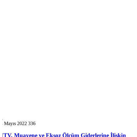
14 Mayıs 2022
336
MTV, Muayene ve Eksoz Ölçüm Giderlerine İlişkin