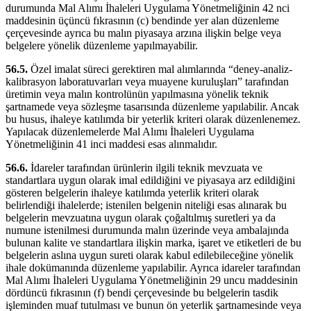
durumunda Mal Alımı İhaleleri Uygulama Yönetmeliğinin 42 nci
maddesinin üçüncü fıkrasının (c) bendinde yer alan düzenleme
çerçevesinde ayrıca bu malın piyasaya arzına ilişkin belge veya
belgelere yönelik düzenleme yapılmayabilir.
56.5.
Özel imalat süreci gerektiren mal alımlarında “deney-analiz-
kalibrasyon laboratuvarları veya muayene kuruluşları” tarafından
üretimin veya malın kontrolünün yapılmasına yönelik teknik
şartnamede veya sözleşme tasarısında düzenleme yapılabilir. Ancak
bu husus, ihaleye katılımda bir yeterlik kriteri olarak düzenlenemez.
Yapılacak düzenlemelerde Mal Alımı İhaleleri Uygulama
Yönetmeliğinin 41 inci maddesi esas alınmalıdır.
56.6.
İdareler tarafından ürünlerin ilgili teknik mevzuata ve
standartlara uygun olarak imal edildiğini ve piyasaya arz edildiğini
gösteren belgelerin ihaleye katılımda yeterlik kriteri olarak
belirlendiği ihalelerde; istenilen belgenin niteliği esas alınarak bu
belgelerin mevzuatına uygun olarak çoğaltılmış suretleri ya da
numune istenilmesi durumunda malın üzerinde veya ambalajında
bulunan kalite ve standartlara ilişkin marka, işaret ve etiketleri de bu
belgelerin aslına uygun sureti olarak kabul edilebileceğine yönelik
ihale dokümanında düzenleme yapılabilir. Ayrıca idareler tarafından
Mal Alımı İhaleleri Uygulama Yönetmeliğinin 29 uncu maddesinin
dördüncü fıkrasının (f) bendi çerçevesinde bu belgelerin tasdik
işleminden muaf tutulması ve bunun ön yeterlik şartnamesinde veya