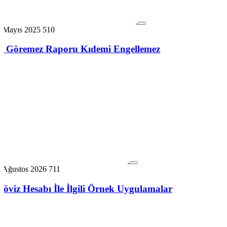
1 Mayıs 2025
510
İş Göremez Raporu Kıdemi Engellemez
5 Ağustos 2026
711
Döviz Hesabı İle İlgili Örnek Uygulamalar