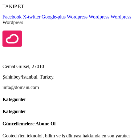
TAKİP ET
Facebook
X-twitter
Google-plus
Wordpress
Wordpress
Wordpress
Wordpress
Cemal Gürsel, 27010
Şahinbey/Istanbul, Turkey,
info@domain.com
Kategoriler
Kategoriler
Güncellemelere Abone Ol
Geotech'ten teknoloj, bilim ve iş dünyası hakkında en son yaratıcı