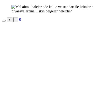
0
+
-