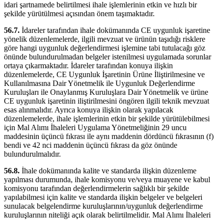
idari şartnamede belirtilmesi ihale işlemlerinin etkin ve hızlı bir
şekilde yürütülmesi açısından önem taşımaktadır.
56.7.
İdareler tarafından ihale dokümanında CE uygunluk işaretine
yönelik düzenlemelerde, ilgili mevzuat ve ürünün taşıdığı risklere
göre hangi uygunluk değerlendirmesi işlemine tabi tutulacağı göz
önünde bulundurulmadan belgeler istenilmesi uygulamada sorunlar
ortaya çıkarmaktadır. İdareler tarafından konuya ilişkin
düzenlemelerde, CE Uygunluk İşaretinin Ürüne İliştirilmesine ve
Kullanılmasına Dair Yönetmelik ile Uygunluk Değerlendirme
Kuruluşları ile Onaylanmış Kuruluşlara Dair Yönetmelik ve ürüne
CE uygunluk işaretinin iliştirilmesini öngören ilgili teknik mevzuat
esas alınmalıdır. Ayrıca konuya ilişkin olarak yapılacak
düzenlemelerde, ihale işlemlerinin etkin bir şekilde yürütülebilmesi
için Mal Alımı İhaleleri Uygulama Yönetmeliğinin 29 uncu
maddesinin üçüncü fıkrası ile aynı maddenin dördüncü fıkrasının (f)
bendi ve 42 nci maddenin üçüncü fıkrası da göz önünde
bulundurulmalıdır.
56.8.
İhale dokümanında kalite ve standarda ilişkin düzenleme
yapılması durumunda, ihale komisyonu ve/veya muayene ve kabul
komisyonu tarafından değerlendirmelerin sağlıklı bir şekilde
yapılabilmesi için kalite ve standarda ilişkin belgeler ve belgeleri
sunulacak belgelendirme kuruluşlarının/uygunluk değerlendirme
kuruluşlarının niteliği açık olarak belirtilmelidir. Mal Alımı İhaleleri