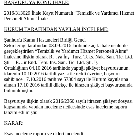
BAŞVURUYA KONU İHALE:
2016/313029 İhale Kayıt Numaralı “
Temizlik ve Yardımcı Hizmet
Personeli Alımı” İhalesi
KURUM TARAFINDAN YAPILAN İNCELEME:
Şanlıurfa Kamu Hastaneleri Birliği Genel
Sekreterliği tarafından
08.09.2016 tarihinde
açık ihale usulü ile
gerçekleştirilen “
Temizlik ve Yardımcı Hizmet Personeli Alımı”
ihalesine ilişkin olarak
R…ya İnş. Turz. Teks. Nak. San. Tic. Ltd.
Şti. – E…ir End. Tem. İnş. San. Tic. Ltd. Şti. İş
Ortaklığının
04.10.2016 tarihinde yaptığı şikâyet başvurusunun,
idarenin
10.10.2016 tarihli yazısı ile reddi üzerine, başvuru
sahibince
17.10.2016 tarih ve
57304 sayı ile Kurum kayıtlarına
alınan
17.10.2016 tarihli dilekçe ile itirazen şikâyet başvurusunda
bulunulmuştur.
Başvuruya ilişkin olarak
2016/2360 sayılı itirazen şikâyet dosyası
kapsamında yapılan inceleme neticesinde esas inceleme raporu
tanzim edilmiştir.
KARAR:
Esas inceleme raporu ve ekleri incelendi.