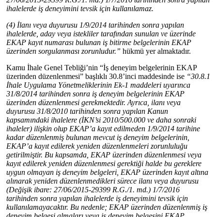
ihalelerde iş deneyimini tevsik için kullanılamaz.
(4) İlanı veya duyurusu 1/9/2014 tarihinden sonra yapılan
ihalelerde, aday veya istekliler tarafından sunulan ve üzerinde
EKAP kayıt numarası bulunan iş bitirme belgelerinin EKAP
üzerinden sorgulanması zorunludur.”
hükmü yer almaktadır.
Kamu İhale Genel Tebliği’nin “İş deneyim belgelerinin EKAP
üzerinden düzenlenmesi” başlıklı 30.8’inci maddesinde ise
“30.8.1
İhale Uygulama Yönetmeliklerinin Ek-1 maddeleri uyarınca
31/8/2014 tarihinden sonra iş deneyim belgelerinin EKAP
üzerinden düzenlenmesi gerekmektedir. Ayrıca, ilanı veya
duyurusu 31/8/2010 tarihinden sonra yapılan Kanun
kapsamındaki ihalelere (İKN’si 2010/500.000 ve daha sonraki
ihaleler) ilişkin olup EKAP’a kayıt edilmeden 1/9/2014 tarihine
kadar düzenlenmiş bulunan mevcut iş deneyim belgelerinin,
EKAP’a kayıt edilerek yeniden düzenlenmeleri zorunluluğu
getirilmiştir. Bu kapsamda, EKAP üzerinden düzenlenmesi veya
kayıt edilerek yeniden düzenlenmesi gerektiği halde bu gereklere
uygun olmayan iş deneyim belgeleri, EKAP üzerinden kayıt altına
alınarak yeniden düzenlenmedikleri sürece ilanı veya duyurusu
(Değişik ibare: 27/06/2015-29399 R.G./1. md.) 1/7/2016
tarihinden sonra yapılan ihalelerde iş deneyimini tevsik için
kullanılamayacaktır. Bu nedenle; EKAP üzerinden düzenlenmiş iş
deneyim belgesi almaları veya iş deneyim belgesini EKAP