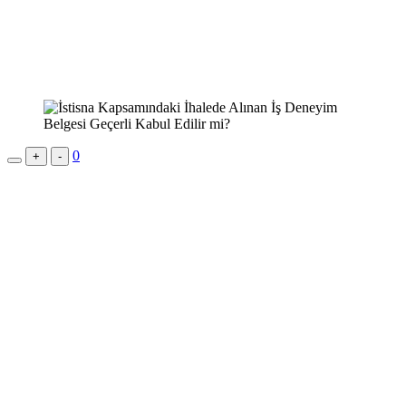
0
+
-