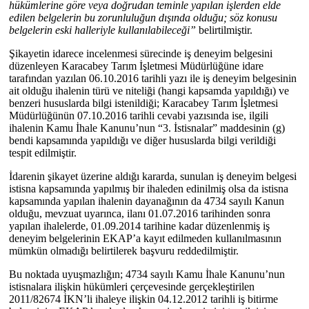
hükümlerine göre veya doğrudan teminle yapılan işlerden elde
edilen belgelerin bu zorunluluğun dışında olduğu; söz konusu
belgelerin eski halleriyle kullanılabileceği”
belirtilmiştir.
Şikayetin idarece incelenmesi sürecinde iş deneyim belgesini
düzenleyen Karacabey Tarım İşletmesi Müdürlüğüne idare
tarafından yazılan 06.10.2016 tarihli yazı ile iş deneyim belgesinin
ait olduğu ihalenin türü ve niteliği (hangi kapsamda yapıldığı) ve
benzeri hususlarda bilgi istenildiği; Karacabey Tarım İşletmesi
Müdürlüğünün 07.10.2016 tarihli cevabi yazısında ise, ilgili
ihalenin Kamu İhale Kanunu’nun “3. İstisnalar” maddesinin (g)
bendi kapsamında yapıldığı ve diğer hususlarda bilgi verildiği
tespit edilmiştir.
İdarenin şikayet üzerine aldığı kararda, sunulan iş deneyim belgesi
istisna kapsamında yapılmış bir ihaleden edinilmiş olsa da istisna
kapsamında yapılan ihalenin dayanağının da 4734 sayılı Kanun
olduğu, mevzuat uyarınca, ilanı 01.07.2016 tarihinden sonra
yapılan ihalelerde, 01.09.2014 tarihine kadar düzenlenmiş iş
deneyim belgelerinin EKAP’a kayıt edilmeden kullanılmasının
mümkün olmadığı belirtilerek başvuru reddedilmiştir.
Bu noktada uyuşmazlığın; 4734 sayılı Kamu İhale Kanunu’nun
istisnalara ilişkin hükümleri çerçevesinde gerçekleştirilen
2011/82674 İKN’li ihaleye ilişkin 04.12.2012 tarihli iş bitirme