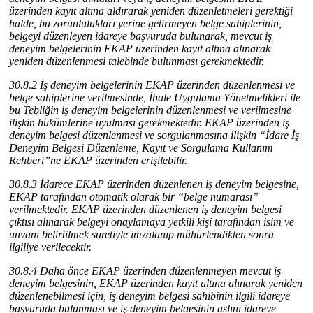
üzerinden kayıt altına aldırarak yeniden düzenletmeleri gerektiği
halde, bu zorunlulukları yerine getirmeyen belge sahiplerinin,
belgeyi düzenleyen idareye başvuruda bulunarak, mevcut iş
deneyim belgelerinin EKAP üzerinden kayıt altına alınarak
yeniden düzenlenmesi talebinde bulunması gerekmektedir.
30.8.2 İş deneyim belgelerinin EKAP üzerinden düzenlenmesi ve
belge sahiplerine verilmesinde, İhale Uygulama Yönetmelikleri ile
bu Tebliğin iş deneyim belgelerinin düzenlenmesi ve verilmesine
ilişkin hükümlerine uyulması gerekmektedir. EKAP üzerinden iş
deneyim belgesi düzenlenmesi ve sorgulanmasına ilişkin “İdare İş
Deneyim Belgesi Düzenleme, Kayıt ve Sorgulama Kullanım
Rehberi”ne EKAP üzerinden erişilebilir.
30.8.3 İdarece EKAP üzerinden düzenlenen iş deneyim belgesine,
EKAP tarafından otomatik olarak bir “belge numarası”
verilmektedir. EKAP üzerinden düzenlenen iş deneyim belgesi
çıktısı alınarak belgeyi onaylamaya yetkili kişi tarafından isim ve
unvanı belirtilmek suretiyle imzalanıp mühürlendikten sonra
ilgiliye verilecektir.
30.8.4 Daha önce EKAP üzerinden düzenlenmeyen mevcut iş
deneyim belgesinin, EKAP üzerinden kayıt altına alınarak yeniden
düzenlenebilmesi için, iş deneyim belgesi sahibinin ilgili idareye
başvuruda bulunması ve iş deneyim belgesinin aslını idareye