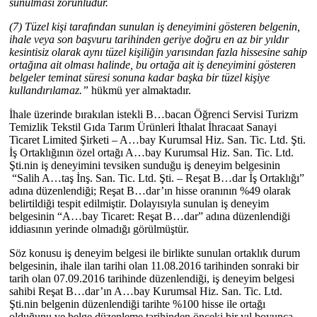
sunulması zorunludur.
(7) Tüzel kişi tarafından sunulan iş deneyimini gösteren belgenin,
ihale veya son başvuru tarihinden geriye doğru en az bir yıldır
kesintisiz olarak aynı tüzel kişiliğin yarısından fazla hissesine sahip
ortağına ait olması halinde, bu ortağa ait iş deneyimini gösteren
belgeler teminat süresi sonuna kadar başka bir tüzel kişiye
kullandırılamaz.”
hükmü yer almaktadır.
İhale üzerinde bırakılan istekli B…bacan Öğrenci Servisi Turizm
Temizlik Tekstil Gıda Tarım Ürünleri İthalat İhracaat Sanayi
Ticaret Limited Şirketi – A…bay Kurumsal Hiz. San. Tic. Ltd. Şti.
İş Ortaklığının özel ortağı A…bay Kurumsal Hiz. San. Tic. Ltd.
Şti.nin iş deneyimini tevsiken sunduğu iş deneyim belgesinin
“Salih A…taş İnş. San. Tic. Ltd. Şti. – Reşat B…dar İş Ortaklığı”
adına düzenlendiği; Reşat B…dar’ın hisse oranının %49 olarak
belirtildiği tespit edilmiştir. Dolayısıyla sunulan iş deneyim
belgesinin “A…bay Ticaret: Reşat B…dar” adına düzenlendiği
iddiasının yerinde olmadığı görülmüştür.
Söz konusu iş deneyim belgesi ile birlikte sunulan ortaklık durum
belgesinin, ihale ilan tarihi olan 11.08.2016 tarihinden sonraki bir
tarih olan 07.09.2016 tarihinde düzenlendiği, iş deneyim belgesi
sahibi Reşat B…dar’ın A…bay Kurumsal Hiz. San. Tic. Ltd.
Şti.nin belgenin düzenlendiği tarihte %100 hisse ile ortağı
olduğunu ve belge düzenleme tarihinden önceki bir yıl boyunca