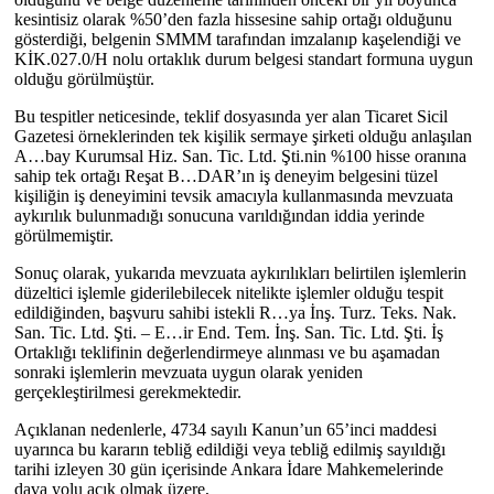
kesintisiz olarak %50’den fazla hissesine sahip ortağı olduğunu
gösterdiği, belgenin SMMM tarafından imzalanıp kaşelendiği ve
KİK.027.0/H nolu ortaklık durum belgesi standart formuna uygun
olduğu görülmüştür.
Bu tespitler neticesinde, teklif dosyasında yer alan Ticaret Sicil
Gazetesi örneklerinden tek kişilik sermaye şirketi olduğu anlaşılan
A…bay Kurumsal Hiz. San. Tic. Ltd. Şti.nin %100 hisse oranına
sahip tek ortağı Reşat B…DAR’ın iş deneyim belgesini tüzel
kişiliğin iş deneyimini tevsik amacıyla kullanmasında mevzuata
aykırılık bulunmadığı sonucuna varıldığından iddia yerinde
görülmemiştir.
Sonuç olarak, yukarıda mevzuata aykırılıkları belirtilen işlemlerin
düzeltici işlemle giderilebilecek nitelikte işlemler olduğu tespit
edildiğinden, başvuru sahibi istekli R…ya İnş. Turz. Teks. Nak.
San. Tic. Ltd. Şti. – E…ir End. Tem. İnş. San. Tic. Ltd. Şti. İş
Ortaklığı teklifinin değerlendirmeye alınması ve bu aşamadan
sonraki işlemlerin mevzuata uygun olarak yeniden
gerçekleştirilmesi gerekmektedir.
Açıklanan nedenlerle, 4734 sayılı Kanun’un 65’inci maddesi
uyarınca bu kararın tebliğ edildiği veya tebliğ edilmiş sayıldığı
tarihi izleyen 30 gün içerisinde Ankara İdare Mahkemelerinde
dava yolu açık olmak üzere,