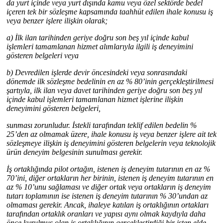
da yurt içinde veya yurt dışında kamu veya özel sektörde bedel
içeren tek bir sözleşme kapsamında taahhüt edilen ihale konusu iş
veya benzer işlere ilişkin olarak;
a) İlk ilan tarihinden geriye doğru son beş yıl içinde kabul
işlemleri tamamlanan hizmet alımlarıyla ilgili iş deneyimini
gösteren belgeleri veya
b) Devredilen işlerde devir öncesindeki veya sonrasındaki
dönemde ilk sözleşme bedelinin en az % 80’inin gerçekleştirilmesi
şartıyla, ilk ilan veya davet tarihinden geriye doğru son beş yıl
içinde kabul işlemleri tamamlanan hizmet işlerine ilişkin
deneyimini gösteren belgeleri,
sunması zorunludur. İstekli tarafından teklif edilen bedelin %
25’den az olmamak üzere, ihale konusu iş veya benzer işlere ait tek
sözleşmeye ilişkin iş deneyimini gösteren belgelerin veya teknolojik
ürün deneyim belgesinin sunulması gerekir.
İş ortaklığında pilot ortağın, istenen iş deneyim tutarının en az %
70’ini, diğer ortakların her birinin, istenen iş deneyim tutarının en
az % 10’unu sağlaması ve diğer ortak veya ortakların iş deneyim
tutarı toplamının ise istenen iş deneyim tutarının % 30’undan az
olmaması gerekir. Ancak, ihaleye katılan iş ortaklığının ortakları
tarafından ortaklık oranları ve yapısı aynı olmak kaydıyla daha
önce kurulmuş olan iş ortaklığının gerçekleştirdiği bir işten elde