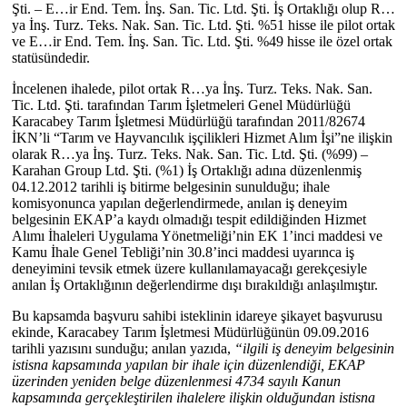
Şti. – E…ir End. Tem. İnş. San. Tic. Ltd. Şti. İş Ortaklığı olup R…
ya İnş. Turz. Teks. Nak. San. Tic. Ltd. Şti. %51 hisse ile pilot ortak
ve E…ir End. Tem. İnş. San. Tic. Ltd. Şti. %49 hisse ile özel ortak
statüsündedir.
İncelenen ihalede, pilot ortak R…ya İnş. Turz. Teks. Nak. San.
Tic. Ltd. Şti. tarafından Tarım İşletmeleri Genel Müdürlüğü
Karacabey Tarım İşletmesi Müdürlüğü tarafından 2011/82674
İKN’li “Tarım ve Hayvancılık işçilikleri Hizmet Alım İşi”ne ilişkin
olarak R…ya İnş. Turz. Teks. Nak. San. Tic. Ltd. Şti. (%99) –
Karahan Group Ltd. Şti. (%1) İş Ortaklığı adına düzenlenmiş
04.12.2012 tarihli iş bitirme belgesinin sunulduğu; ihale
komisyonunca yapılan değerlendirmede, anılan iş deneyim
belgesinin EKAP’a kaydı olmadığı tespit edildiğinden Hizmet
Alımı İhaleleri Uygulama Yönetmeliği’nin EK 1’inci maddesi ve
Kamu İhale Genel Tebliği’nin 30.8’inci maddesi uyarınca iş
deneyimini tevsik etmek üzere kullanılamayacağı gerekçesiyle
anılan İş Ortaklığının değerlendirme dışı bırakıldığı anlaşılmıştır.
Bu kapsamda başvuru sahibi isteklinin idareye şikayet başvurusu
ekinde, Karacabey Tarım İşletmesi Müdürlüğünün 09.09.2016
tarihli yazısını sunduğu; anılan yazıda,
“ilgili iş deneyim belgesinin
istisna kapsamında yapılan bir ihale için düzenlendiği, EKAP
üzerinden yeniden belge düzenlenmesi 4734 sayılı Kanun
kapsamında gerçekleştirilen ihalelere ilişkin olduğundan istisna