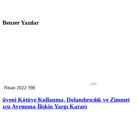
Benzer Yazılar
18 Nisan 2022
398
Güveni Kötüye Kullanma, Dolandırıcılık ve Zimmet
Suçu Ayrımına İlişkin Yargı Kararı