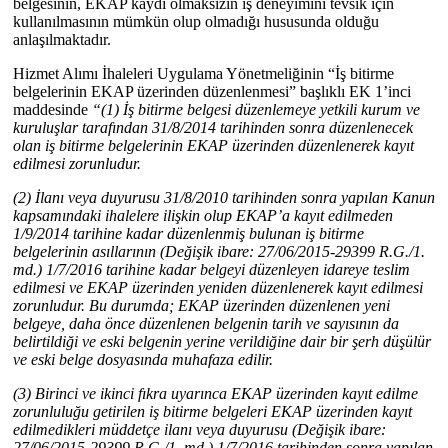
belgesinin, EKAP kaydı olmaksızın iş deneyimini tevsik için
kullanılmasının mümkün olup olmadığı hususunda olduğu
anlaşılmaktadır.
Hizmet Alımı İhaleleri Uygulama Yönetmeliğinin “İş bitirme
belgelerinin EKAP üzerinden düzenlenmesi” başlıklı EK 1’inci
maddesinde
“(1) İş bitirme belgesi düzenlemeye yetkili kurum ve
kuruluşlar tarafından 31/8/2014 tarihinden sonra düzenlenecek
olan iş bitirme belgelerinin EKAP üzerinden düzenlenerek kayıt
edilmesi zorunludur.
(2) İlanı veya duyurusu 31/8/2010 tarihinden sonra yapılan Kanun
kapsamındaki ihalelere ilişkin olup EKAP’a kayıt edilmeden
1/9/2014 tarihine kadar düzenlenmiş bulunan iş bitirme
belgelerinin asıllarının (Değişik ibare: 27/06/2015-29399 R.G./1.
md.) 1/7/2016 tarihine kadar belgeyi düzenleyen idareye teslim
edilmesi ve EKAP üzerinden yeniden düzenlenerek kayıt edilmesi
zorunludur. Bu durumda; EKAP üzerinden düzenlenen yeni
belgeye, daha önce düzenlenen belgenin tarih ve sayısının da
belirtildiği ve eski belgenin yerine verildiğine dair bir şerh düşülür
ve eski belge dosyasında muhafaza edilir.
(3) Birinci ve ikinci fıkra uyarınca EKAP üzerinden kayıt edilme
zorunluluğu getirilen iş bitirme belgeleri EKAP üzerinden kayıt
edilmedikleri müddetçe ilanı veya duyurusu (Değişik ibare:
27/06/2015-29399 R.G./1. md.) 1/7/2016 tarihinden sonra yapılan