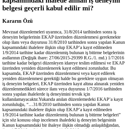
kapsamındaki ihalede alınan iş deneyim
belgesi geçerli kabul edilir mi?
Kararın Özü
Mevzuat düzenlemeleri uyarınca, 31/8/2014 tarihinden sonra iş
deneyim belgelerinin EKAP üzerinden düzenlenmesi gerekmekte
olup ilanı veya duyurusu 31/8/2010 tarihinden sonra yapılan Kanun
kapsamındaki ihalelere ilişkin olup EKAP’a kayıt edilmeden
1/9/2014 tarihine kadar düzenlenmiş bulunan iş bitirme belgelerinin
asıllarının (Değişik ibare: 27/06/2015-29399 R.G./1. md.) 1/7/2016
tarihine kadar belgeyi düzenleyen idareye teslim edilmesi ve EKAP
üzerinden yeniden düzenlenerek kayıt edilmesi zorunludur. Bu
kapsamda, EKAP üzerinden düzenlenmesi veya kayıt edilerek
yeniden düzenlenmesi gerektiği halde bu gereklere uygun olmayan
iş deneyim belgeleri, EKAP üzerinden kayıt altına alınarak yeniden
düzenlenmedikleri sürece ilanı veya duyurusu 1/7/2016 tarihinden
sonra yapılan ihalelerde iş deneyimini tevsik için
kullanılamayacaktır.Yukarıda anılan düzenlemedeki EKAP’a kayıt
zorunluluğu, “…31/8/2010 tarihinden sonra yapılan Kanun
kapsamındaki ihalelere ilişkin olup EKAP’a kayıt edilmeden
1/9/2014 tarihine kadar düzenlenmiş bulunan iş bitirme belgeleri”
için söz konusu olup incelenen ihaledeki iş deneyim belgesinin
Kanun kapsamındaki bir ihaleye ilişkin olmadığı anlaşıldığından,