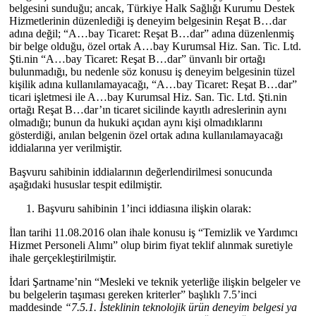
belgesini sunduğu; ancak, Türkiye Halk Sağlığı Kurumu Destek
Hizmetlerinin düzenlediği iş deneyim belgesinin Reşat B…dar
adına değil; “A…bay Ticaret: Reşat B…dar” adına düzenlenmiş
bir belge olduğu, özel ortak A…bay Kurumsal Hiz. San. Tic. Ltd.
Şti.nin “A…bay Ticaret: Reşat B…dar” ünvanlı bir ortağı
bulunmadığı, bu nedenle söz konusu iş deneyim belgesinin tüzel
kişilik adına kullanılamayacağı, “A…bay Ticaret: Reşat B…dar”
ticari işletmesi ile A…bay Kurumsal Hiz. San. Tic. Ltd. Şti.nin
ortağı Reşat B…dar’ın ticaret sicilinde kayıtlı adreslerinin aynı
olmadığı; bunun da hukuki açıdan aynı kişi olmadıklarını
gösterdiği, anılan belgenin özel ortak adına kullanılamayacağı
iddialarına yer verilmiştir.
Başvuru sahibinin iddialarının değerlendirilmesi sonucunda
aşağıdaki hususlar tespit edilmiştir.
Başvuru sahibinin 1’inci iddiasına ilişkin olarak:
İlan tarihi 11.08.2016 olan ihale konusu iş “Temizlik ve Yardımcı
Hizmet Personeli Alımı” olup birim fiyat teklif alınmak suretiyle
ihale gerçekleştirilmiştir.
İdari Şartname’nin “Mesleki ve teknik yeterliğe ilişkin belgeler ve
bu belgelerin taşıması gereken kriterler” başlıklı 7.5’inci
maddesinde
“7.5.1. İsteklinin teknolojik ürün deneyim belgesi ya