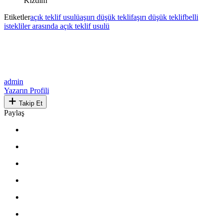
Kızdım
Etiketler
açık teklif usulü
aşıırı düşük teklif
aşırı düşük teklif
belli
istekliler arasında açık teklif usulü
admin
Yazarın Profili
Takip Et
Paylaş