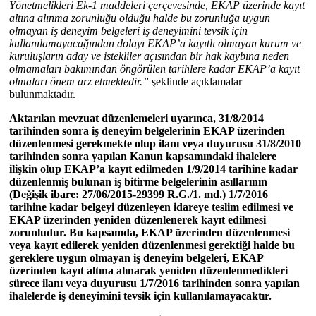
Yönetmelikleri Ek-1 maddeleri çerçevesinde, EKAP üzerinde kayıt
altına alınma zorunluğu olduğu halde bu zorunluğa uygun
olmayan iş deneyim belgeleri iş deneyimini tevsik için
kullanılamayacağından dolayı EKAP’a kayıtlı olmayan kurum ve
kuruluşların aday ve istekliler açısından bir hak kaybına neden
olmamaları bakımından öngörülen tarihlere kadar EKAP’a kayıt
olmaları önem arz etmektedir.”
şeklinde açıklamalar
bulunmaktadır.
Aktarılan mevzuat düzenlemeleri uyarınca, 31/8/2014
tarihinden sonra iş deneyim belgelerinin EKAP üzerinden
düzenlenmesi gerekmekte olup ilanı veya duyurusu 31/8/2010
tarihinden sonra yapılan Kanun kapsamındaki ihalelere
ilişkin olup EKAP’a kayıt edilmeden 1/9/2014 tarihine kadar
düzenlenmiş bulunan iş bitirme belgelerinin asıllarının
(Değişik ibare: 27/06/2015-29399 R.G./1. md.) 1/7/2016
tarihine kadar belgeyi düzenleyen idareye teslim edilmesi ve
EKAP üzerinden yeniden düzenlenerek kayıt edilmesi
zorunludur. Bu kapsamda, EKAP üzerinden düzenlenmesi
veya kayıt edilerek yeniden düzenlenmesi gerektiği halde bu
gereklere uygun olmayan iş deneyim belgeleri, EKAP
üzerinden kayıt altına alınarak yeniden düzenlenmedikleri
sürece ilanı veya duyurusu 1/7/2016 tarihinden sonra yapılan
ihalelerde iş deneyimini tevsik için kullanılamayacaktır.