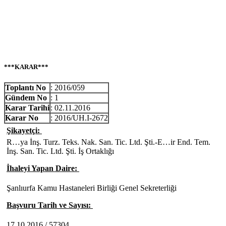
***KARAR***
Toplantı No
: 2016/059
Gündem No
: 1
Karar Tarihi
: 02.11.2016
Karar No
: 2016/UH.I-2672
Şikayetçi:
R…ya İnş. Turz. Teks. Nak. San. Tic. Ltd. Şti.-E…ir End. Tem.
İnş. San. Tic. Ltd. Şti. İş Ortaklığı
İhaleyi Yapan Daire:
Şanlıurfa Kamu Hastaneleri Birliği Genel Sekreterliği
Başvuru Tarih ve Sayısı:
17.10.2016 / 57304