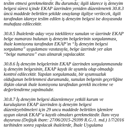
teslim etmesi gerekmektedir. Bu durumda; ilgili idarece iş deneyim
belgesi süresi içinde EKAP üzerinden yeniden düzenlenerek 30.8.3
üncü maddede belirtilen şekilde onaylanıp ilgiliye verilecek, ilgili
tarafından idareye teslim edilen iş deneyim belgesi ise dosyasında
muhafaza edilecektir.
30.8.5 İhalelerde aday veya isteklilerce sunulan ve üzerinde EKAP
belge numarası bulunan iş deneyim belgelerinin sorgulanması,
ihale komisyonu tarafından EKAP’ın “İş deneyim belgesi
sorgulama” uygulaması vasıtasıyla, belge üzerinde yer alan
“belge numarası” esas alınarak yapılacaktır.
30.8.6 İş deneyim belgelerinin EKAP üzerinden sorgulanmasında
iş deneyim belgesinin, EKAP kaydı ile uyumlu olup olmadığı
kontrol edilecektir. Yapılan sorgulamada, bir uyumsuzluk
olduğunun belirlenmesi durumunda, sunulan belgenin geçerliğine
ilişkin olarak ihale komisyonu tarafından gerekli inceleme ve
değerlendirme yapılmalıdır.
30.8.7 İş deneyim belgesi düzenlemeye yetkili kurum ve
kuruluşların EKAP üzerinden iş deneyim belgesi
düzenleyebilmeleri için 29 uncu maddede belirtilen işlemlere
uygun olarak EKAP’a kayıtlı olmaları gerekmektedir. İlanı veya
duyurusu (Değişik ibare: 27/06/2015-29399 R.G./1. md.) 1/7/2016
tarihinden sonra yapılacak ihalelerde, İhale Uygulama