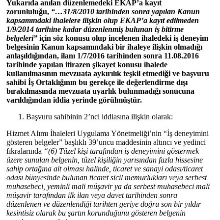
Yukarıda anılan düzenlemedeki EKAP’a kayıt
zorunluluğu,
“…31/8/2010 tarihinden sonra yapılan Kanun
kapsamındaki ihalelere ilişkin olup EKAP’a kayıt edilmeden
1/9/2014 tarihine kadar düzenlenmiş bulunan iş bitirme
belgeleri”
için söz konusu olup incelenen ihaledeki iş deneyim
belgesinin Kanun kapsamındaki bir ihaleye ilişkin olmadığı
anlaşıldığından, ilanı 1/7/2016 tarihinden sonra 11.08.2016
tarihinde yapılan itirazen şikayet konusu ihalede
kullanılmasının mevzuata aykırılık teşkil etmediği ve başvuru
sahibi İş Ortaklığının bu gerekçe ile değerlendirme dışı
bırakılmasında mevzuata uyarlık bulunmadığı sonucuna
varıldığından iddia yerinde görülmüştür.
Başvuru sahibinin 2’nci iddiasına ilişkin olarak:
Hizmet Alımı İhaleleri Uygulama Yönetmeliği’nin “İş deneyimini
gösteren belgeler” başlıklı 39’uncu maddesinin altıncı ve yedinci
fıkralarında
“(6) Tüzel kişi tarafından iş deneyimini göstermek
üzere sunulan belgenin, tüzel kişiliğin yarısından fazla hissesine
sahip ortağına ait olması halinde, ticaret ve sanayi odası/ticaret
odası bünyesinde bulunan ticaret sicil memurlukları veya serbest
muhasebeci, yeminli mali müşavir ya da serbest muhasebeci mali
müşavir tarafından ilk ilan veya davet tarihinden sonra
düzenlenen ve düzenlendiği tarihten geriye doğru son bir yıldır
kesintisiz olarak bu şartın korunduğunu gösteren belgenin