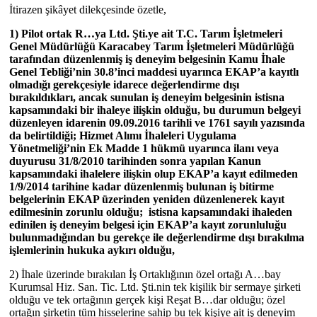
İtirazen şikâyet dilekçesinde özetle,
1) Pilot ortak R…ya Ltd. Şti.ye ait T.C. Tarım İşletmeleri
Genel Müdürlüğü Karacabey Tarım İşletmeleri Müdürlüğü
tarafından düzenlenmiş iş deneyim belgesinin Kamu İhale
Genel Tebliği’nin 30.8’inci maddesi uyarınca EKAP’a kayıtlı
olmadığı gerekçesiyle idarece değerlendirme dışı
bırakıldıkları, ancak sunulan iş deneyim belgesinin istisna
kapsamındaki bir ihaleye ilişkin olduğu, bu durumun belgeyi
düzenleyen idarenin 09.09.2016 tarihli ve 1761 sayılı yazısında
da belirtildiği; Hizmet Alımı İhaleleri Uygulama
Yönetmeliği’nin Ek Madde 1 hükmü uyarınca ilanı veya
duyurusu 31/8/2010 tarihinden sonra yapılan Kanun
kapsamındaki ihalelere ilişkin olup EKAP’a kayıt edilmeden
1/9/2014 tarihine kadar düzenlenmiş bulunan iş bitirme
belgelerinin EKAP üzerinden yeniden düzenlenerek kayıt
edilmesinin zorunlu olduğu; istisna kapsamındaki ihaleden
edinilen iş deneyim belgesi için EKAP’a kayıt zorunluluğu
bulunmadığından bu gerekçe ile değerlendirme dışı bırakılma
işlemlerinin hukuka aykırı olduğu,
2) İhale üzerinde bırakılan İş Ortaklığının özel ortağı A…bay
Kurumsal Hiz. San. Tic. Ltd. Şti.nin tek kişilik bir sermaye şirketi
olduğu ve tek ortağının gerçek kişi Reşat B…dar olduğu; özel
ortağın şirketin tüm hisselerine sahip bu tek kişiye ait iş deneyim