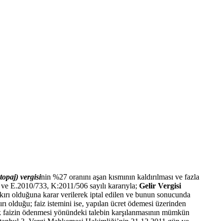
opaj) vergisi
nin %27 oranını aşan kısmının kaldırılması ve fazla
n ve E.2010/733, K:2011/506 sayılı kararıyla;
Gelir Vergisi
kırı olduğuna karar verilerek iptal edilen ve bunun sonucunda
 olduğu; faiz istemini ise, yapılan ücret ödemesi üzerinden
acak faizin ödenmesi yönündeki talebin karşılanmasının mümkün