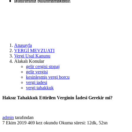
Bildiriminiz bulunmamaktadır.
Anasayfa
VERGİ MEVZUATI
Vergi Usul Kanunu
Alakalı Konular
gelir cergisi stopaj
gelir vergisi
kesinleşmiş vergi borcu
vergi iadesi
vergi tahakkuk
Haksız Tahakkuk Ettirilen Verginin İadesi Gerekir mi?
admin
tarafından
7 Ekim 2019
469 kez okundu
Okuma süresi: 12dk, 52sn