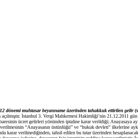
09/12 dönemi muhtasar beyanname üzerinden tahakkuk ettirilen gelir (st
va açılmıştır. İstanbul 3. Vergi Mahkemesi Hakimliği’nin 21.12.2011 gü
esinin ücret gelirleri yönünden iptaline karar verildiği; Anayasaya ay
rilmesinin “Anayasanın üstünlüğü” ve “hukuk devleti” ilkelerine aykırı
kında karar verilmediğinden, tahsil edilen bu tutar üzerinden hesaplan