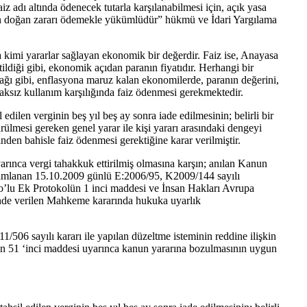
z adı altında ödenecek tutarla karşılanabilmesi için, açık yasa
en doğan zararı ödemekle yükümlüdür” hükmü ve İdari Yargılama
ında kimi yararlar sağlayan ekonomik bir değerdir. Faiz ise, Anayasa
diği gibi, ekonomik açıdan paranın fiyatıdır. Herhangi bir
ağı gibi, enflasyona maruz kalan ekonomilerde, paranın değerini,
aksız kullanım karşılığında faiz ödenmesi gerekmektedir.
len verginin beş yıl beş ay sonra iade edilmesinin; belirli bir
mesi gereken genel yarar ile kişi yararı arasındaki dengeyi
nden bahisle faiz ödenmesi gerektiğine karar verilmiştir.
arınca vergi tahakkuk ettirilmiş olmasına karşın; anılan Kanun
yımlanan 15.10.2009 günlü E:2006/95, K2009/144 sayılı
1 no’lu Ek Protokolün 1 inci maddesi ve İnsan Hakları Avrupa
yönde verilen Mahkeme kararında hukuka uyarlık
06 sayılı kararı ile yapılan düzeltme isteminin reddine ilişkin
n 51 ‘inci maddesi uyarınca kanun yararına bozulmasının uygun