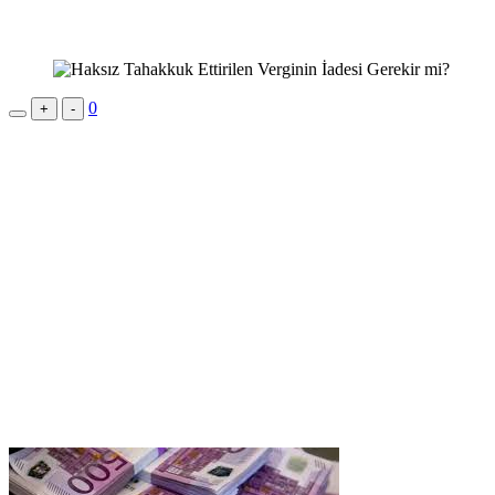
0
+
-