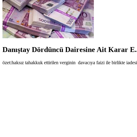
Danıştay Dördüncü Dairesine Ait Karar E
özet:haksız tahakkuk ettirilen verginin davacıya faizi ile birlikte iades