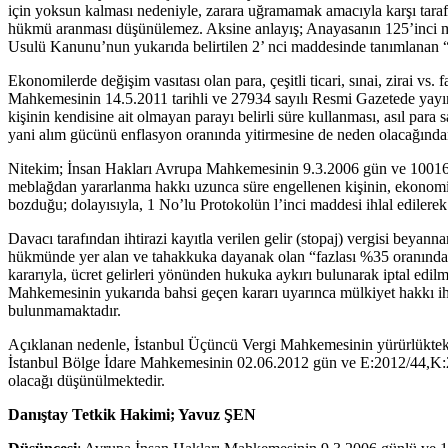
için yoksun kalması nedeniyle, zarara uğramamak amacıyla karşı tarafta
hükmü aranması düşünülemez. Aksine anlayış; Anayasanın 125’inci ma
Usulü Kanunu’nun yukarıda belirtilen 2’ nci maddesinde tanımlanan “t
Ekonomilerde değişim vasıtası olan para, çeşitli ticari, sınai, zirai vs
Mahkemesinin 14.5.2011 tarihli ve 27934 sayılı Resmi Gazetede yayıml
kişinin kendisine ait olmayan parayı belirli süre kullanması, asıl p
yani alım gücünü enflasyon oranında yitirmesine de neden olacağından,
Nitekim; İnsan Hakları Avrupa Mahkemesinin 9.3.2006 gün ve 100162/02 
meblağdan yararlanma hakkı uzunca süre engellenen kişinin, ekonomik
bozduğu; dolayısıyla, 1 No’lu Protokolün l’inci maddesi ihlal edilerek 
Davacı tarafından ihtirazi kayıtla verilen gelir (stopaj) vergisi bey
hükmünde yer alan ve tahakkuka dayanak olan “fazlası %35 oranında
kararıyla, ücret gelirleri yönünden hukuka aykırı bulunarak iptal edil
Mahkemesinin yukarıda bahsi geçen kararı uyarınca mülkiyet hakkı ihl
bulunmamaktadır.
Açıklanan nedenle, İstanbul Üçüncü Vergi Mahkemesinin yürürlükteki 
İstanbul Bölge İdare Mahkemesinin 02.06.2012 gün ve E:2012/44,K:20
olacağı düşünülmektedir.
Danıştay Tetkik Hakimi; Yavuz ŞEN