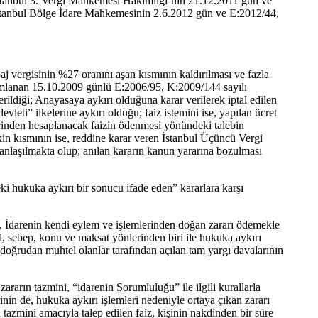
r. İstanbul 3. Vergi Mahkemesi Hakimliği’nin 21.12.2011 gün ve
e İstanbul Bölge İdare Mahkemesinin 2.6.2012 gün ve E:2012/44,
aj vergisinin %27 oranını aşan kısmının kaldırılması ve fazla
yımlanan 15.10.2009 günlü E:2006/95, K:2009/144 sayılı
ildiği; Anayasaya aykırı olduğuna karar verilerek iptal edilen
i” ilkelerine aykırı olduğu; faiz istemini ise, yapılan ücret
zerinden hesaplanacak faizin ödenmesi yönündeki talebin
kin kısmının ise, reddine karar veren İstanbul Üçüncü Vergi
anlaşılmakta olup; anılan kararın kanun yararına bozulması
i hukuka aykırı bir sonucu ifade eden” kararlara karşı
da, İdarenin kendi eylem ve işlemlerinden doğan zararı ödemekle
, sebep, konu ve maksat yönlerinden biri ile hukuka aykırı
lan doğrudan muhtel olanlar tarafından açılan tam yargı davalarının
ararın tazmini, “idarenin Sorumluluğu” ile ilgili kurallarla
inin de, hukuka aykırı işlemleri nedeniyle ortaya çıkan zararı
tazmini amacıyla talep edilen faiz, kişinin nakdinden bir süre