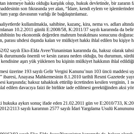
n istemeye hakkı olduğu karşılık olup, hukuk devletinde, bir zararın fai
ddesinin son fıkrasında yer alan, “İdare, kendi eylem ve işlemlerind
am yargı davasının varlığı ile bağdaştırılamaz.
. faaliyetlerde kullanılmakla, sahibine, kazanç, kira, nema vs. adları alt
anan 10.2.2011 günlü E:2008/58, K:2011/37 sayılı kararında da belirtil
ara sahibinin bu ekonomik değerden mahrum bırakılması sonucunu doğurac
 parası uhdesi dışında kalan ve mülkiyet hakkı ihlal edilen bu kişiye h
sayılı Eko-Elda Avee/Yunanistan kararında da, haksız olarak tahsil edi
 durumunda önemli ve kesin zarara neden olduğu, bu durumun, sürdürül
kendisine aşırı yük yüklenen bu kişinin mülkiyet hakkının ihlal edildiği
annamesi üzerine 193 sayılı Gelir Vergisi Kanunu’nun 103 üncü maddesi uy
” ibaresi, Anayasa Mahkemesinin 8.1.2010 tarihli Resmi Gazetede ya
mesi karşısında; haksız tahakkuk ettirilip ücretinden kesilen verginin, 
al edilen davacıya faizi ile birlikte iade edilmesi gerektiğinden aksi 
hukuka aykırı sonuç ifade eden 21.02.2011 gün ve E:2010/733, K:2011/5
12/2113 sayılı kararının 2577 sayılı İdari Yargılama Usulü Kanununu