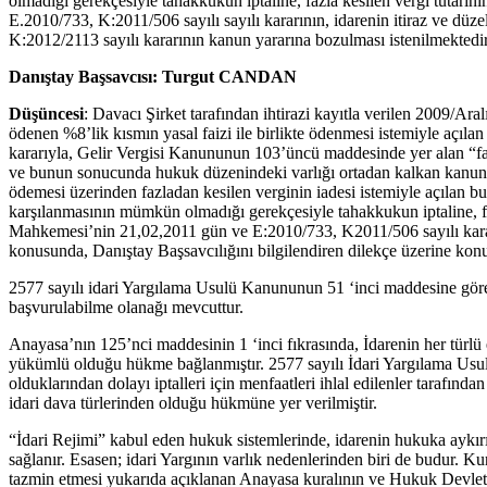
olmadığı gerekçesiyle tahakkukun iptaline, fazla kesilen vergi tutarın
E.2010/733, K:2011/506 sayılı sayılı kararının, idarenin itiraz ve dü
K:2012/2113 sayılı kararının kanun yararına bozulması istenilmektedir
Danıştay Başsavcısı: Turgut CANDAN
Düşüncesi
: Davacı Şirket tarafından ihtirazi kayıtla verilen 2009/Ar
ödenen %8’lik kısmın yasal faizi ile birlikte ödenmesi istemiyle aç
kararıyla, Gelir Vergisi Kanununun 103’üncü maddesinde yer alan “fazl
ve bunun sonucunda hukuk düzenindeki varlığı ortadan kalkan kanun hü
ödemesi üzerinden fazladan kesilen verginin iadesi istemiyle açılan b
karşılanmasının mümkün olmadığı gerekçesiyle tahakkukun iptaline, faz
Mahkemesi’nin 21,02,2011 gün ve E:2010/733, K2011/506 sayılı kararın
konusunda, Danıştay Başsavcılığını bilgilendiren dilekçe üzerine konu
2577 sayılı idari Yargılama Usulü Kanununun 51 ‘inci maddesine göre,
başvurulabilme olanağı mevcuttur.
Anayasa’nın 125’nci maddesinin 1 ‘inci fıkrasında, İdarenin her türlü
yükümlü olduğu hükme bağlanmıştır. 2577 sayılı İdari Yargılama Usulü
olduklarından dolayı iptalleri için menfaatleri ihlal edilenler tarafınd
idari dava türlerinden olduğu hükmüne yer verilmiştir.
“İdari Rejimi” kabul eden hukuk sistemlerinde, idarenin hukuka aykırı i
sağlanır. Esasen; idari Yargının varlık nedenlerinden biri de budur. Ku
tazmin etmesi yukarıda açıklanan Anayasa kuralının ve Hukuk Devleti i