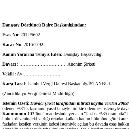
Danıştay Dördüncü Daire Başkanlığından:
Esas No
: 2012/5692
Karar No
: 2016/1792
Kanun Yararına Temyiz Eden
: Danıştay Başsavcılığı
Davacı
: …………………………. Anonim Şirketi
Vekili
: Av…………………….
Karşı Taraf
: İstanbul Vergi Dairesi Başkanlığı/İSTANBUL
(Zincirlikuyu Vergi Dairesi Müdürlüğü)
İstemin Özeti
:
Davacı şirket tarafından ihtirazi kayıtla verilen 20
ödenen %8’lik kısmının yasal faiziyle birlikte ödenmesi istemiyle da
Kanununun
103’üncü maddesinde yer alan “fazlası %35 oranında” ibar
hukuk düzenindeki varlığı ortadan kalkan kanun hükmüne göre karar ve
fazladan kesilen verginin iadesi istemiyle açılan bu davada esas hak