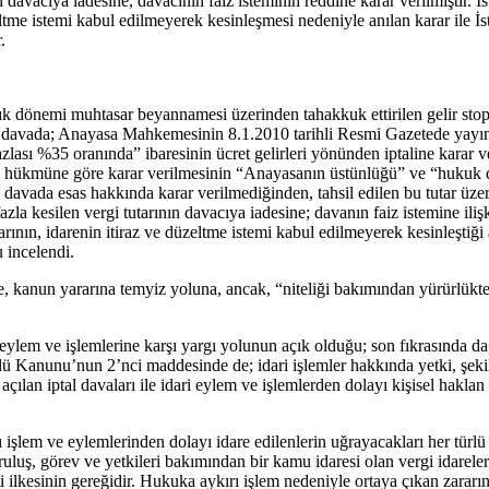
ın davacıya iadesine, davacının faiz isteminin reddine karar verilmişti
zeltme istemi kabul edilmeyerek kesinleşmesi nedeniyle anılan karar il
.
alık dönemi muhtasar beyannamesi üzerinden tahakkuk ettirilen gelir stop
ılan davada; Anayasa Mahkemesinin 8.1.2010 tarihli Resmi Gazetede ya
ası %35 oranında” ibaresinin ücret gelirleri yönünden iptaline karar ver
kmüne göre karar verilmesinin “Anayasanın üstünlüğü” ve “hukuk devlet
u davada esas hakkında karar verilmediğinden, tahsil edilen bu tutar ü
la kesilen vergi tutarının davacıya iadesine; davanın faiz istemine iliş
ın, idarenin itiraz ve düzeltme istemi kabul edilmeyerek kesinleştiği 
 incelendi.
 kanun yararına temyiz yoluna, ancak, “niteliği bakımından yürürlüktek
 eylem ve işlemlerine karşı yargı yolunun açık olduğu; son fıkrasında 
 Kanunu’nun 2’nci maddesinde de; idari işlemler hakkında yetki, şekil
an açılan iptal davaları ile idari eylem ve işlemlerden dolayı kişisel hak
şlem ve eylemlerinden dolayı idare edilenlerin uğrayacakları her türlü z
ruluş, görev ve yetkileri bakımından bir kamu idaresi olan vergi idareler
lkesinin gereğidir. Hukuka aykırı işlem nedeniyle ortaya çıkan zararın 