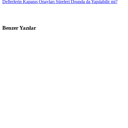
Defterlerin Kapanış Onayları Sürelerı̇ Dışında da Yapılabilir mi?
Benzer Yazılar