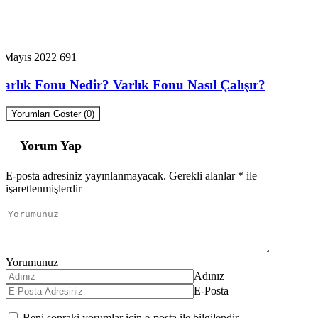
1 Mayıs 2022
691
Varlık Fonu Nedir? Varlık Fonu Nasıl Çalışır?
Yorumları Göster (0)
Yorum Yap
E-posta adresiniz yayınlanmayacak.
Gerekli alanlar
*
ile
işaretlenmişlerdir
Yorumunuz
Adınız
E-Posta
Beni sonraki yorumlar için e-posta ile bilgilendir.