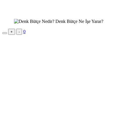
0
+
-