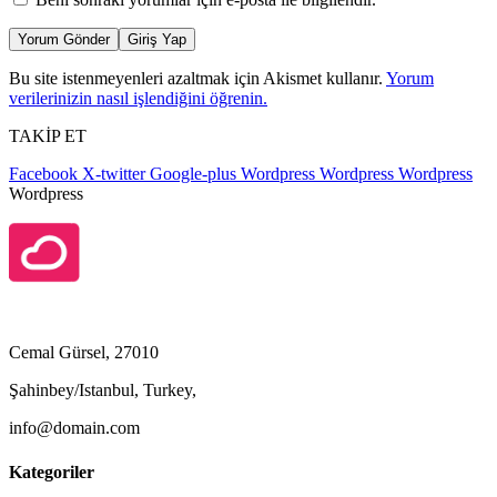
Yorum Gönder
Giriş Yap
Bu site istenmeyenleri azaltmak için Akismet kullanır.
Yorum
verilerinizin nasıl işlendiğini öğrenin.
TAKİP ET
Facebook
X-twitter
Google-plus
Wordpress
Wordpress
Wordpress
Wordpress
Cemal Gürsel, 27010
Şahinbey/Istanbul, Turkey,
info@domain.com
Kategoriler