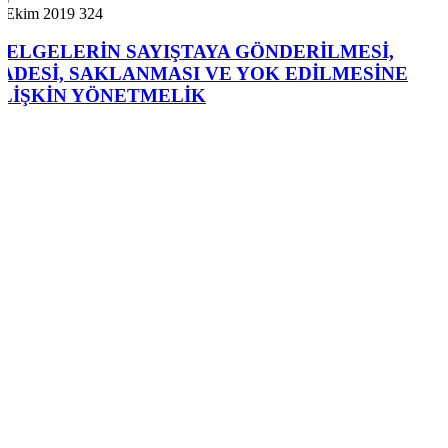
7 Ekim 2019
324
BELGELERİN SAYIŞTAYA GÖNDERİLMESİ,
İADESİ, SAKLANMASI VE YOK EDİLMESİNE
İLİŞKİN YÖNETMELİK