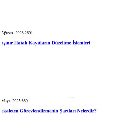
6 Ağustos 2026
2691
Taşınır Hatalı Kayıtların Düzeltme İşlemleri
3 Mayıs 2025
669
Vekaleten Görevlendirmenin Şartları Nelerdir?