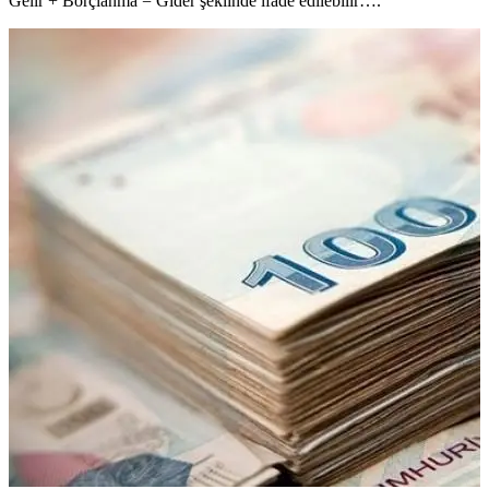
Gelir + Borçlanma = Gider şeklinde ifade edilebilir….