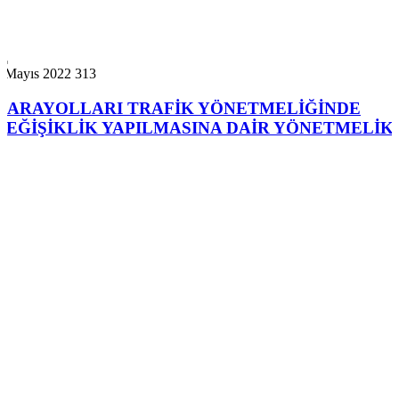
1 Mayıs 2022
313
KARAYOLLARI TRAFİK YÖNETMELİĞİNDE
DEĞİŞİKLİK YAPILMASINA DAİR YÖNETMELİK