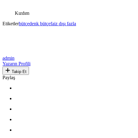
Kızdım
Etiketler
bütçe
denk bütçe
faiz dışı fazla
admin
Yazarın Profili
Takip Et
Paylaş