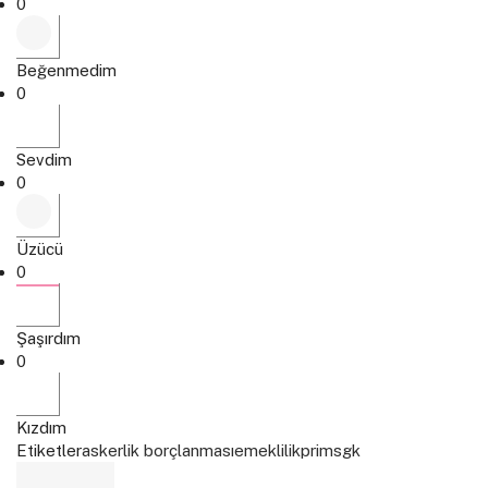
0
Beğenmedim
0
Sevdim
0
Üzücü
0
Şaşırdım
0
Kızdım
Etiketler
askerlik borçlanması
emeklilik
prim
sgk