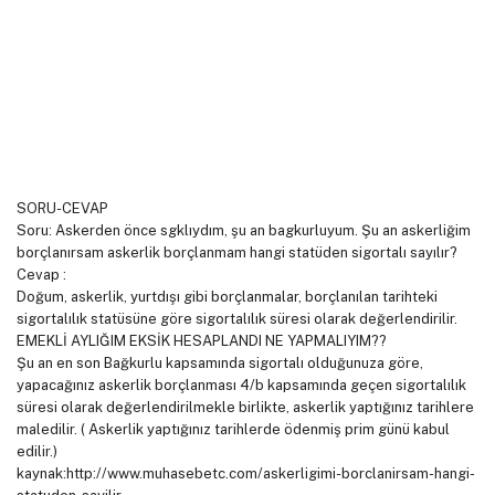
SORU-CEVAP
Soru: Askerden önce sgklıydım, şu an bagkurluyum. Şu an askerliğim
borçlanırsam askerlik borçlanmam hangi statüden sigortalı sayılır?
Cevap :
Doğum, askerlik, yurtdışı gibi borçlanmalar, borçlanılan tarihteki
sigortalılık statüsüne göre sigortalılık süresi olarak değerlendirilir.
EMEKLİ AYLIĞIM EKSİK HESAPLANDI NE YAPMALIYIM??
Şu an en son Bağkurlu kapsamında sigortalı olduğunuza göre,
yapacağınız askerlik borçlanması 4/b kapsamında geçen sigortalılık
süresi olarak değerlendirilmekle birlikte, askerlik yaptığınız tarihlere
maledilir. ( Askerlik yaptığınız tarihlerde ödenmiş prim günü kabul
edilir.)
kaynak:http://www.muhasebetc.com/askerligimi-borclanirsam-hangi-