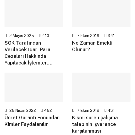
2 Mayıs 2025
410
7 Ekim 2019
341
SGK Tarafından
Ne Zaman Emekli
Verilecek İdari Para
Olunur?
Cezaları Hakkında
Yapılacak İşlemler….
25 Nisan 2022
452
7 Ekim 2019
431
Ücret Garanti Fonundan
Kısmi süreli çalışma
Kimler Faydalanılır
talebinin işverence
karşılanması