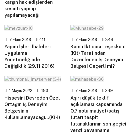
karşın hak edişlerden
kesinti yapılıp
yapılamayacağı
7 Ekim 2019
411
7 Ekim 2019
348
Yapım İşleri İhaleleri
Kamu İktidasi Teşekkülü
Uygulama
(Kit) Tarafından
Yönetmeliğinde
Düzenlenen İş Deneyim
Değişiklik (29.11.2016)
Belgesi Geçerli mi?
1 Mayıs 2022
483
7 Ekim 2019
249
Hissesini Devreden Özel
Aşırı düşük teklif
Ortağın İş Deneyim
açıklaması kapsamında
Belgesinin
O.7 nolu maliyet/satış
Kullanılamayacağı…(KİK)
tutarı tespit
tutanaklarının son geçici
vergi beyanname