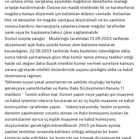
ve ustaca olma, sergileniş açısından mağdurun denetleme olanağı
ortadan kaldırılmalıdır. Desise ise maddi nitelikteki fiil ve hareketlerle
mağduru hataya düşürmek için kullanılan aldatıcı vasıtadır. Kullanılan
hile ve desiseler ile mağdur yanılgıya düşürülmeli ve bu yanıltma
sonucu kandırıcı davranışlarla yalanlara inanan mağdur tarafından
sanık veya bir başkasına haksız çıkar sağlanmalıdır.
Somut olayda sanığın …Müdürlüğü tarafından 13.08.2003 tarihinde
düzenlenen açık ihale usulde kömür alım ihalesine katılarak
kazandığının, 22.08.2003 tarihinde ihale bedelinin ödendiğinin daha
sonra teknik şartnameye göre ithal kömür temin etmeyi taahhüt ettiği
halde ısıl değeri daha düşük nitelikte kömür vermek suretiyle kamuyu
zarara uğratarak nitelikli dolandırıcılık suçunu işlediğini iddia ve kabul
olunmasına rağmen;
Yüklenen suçun yasal unsurlarının ne şekilde oluştuğu tartışılıp
gerekçeye yansıtılmadan ve Kamu İhale Sözleşmeleri Kanunu 11.
maddesi ‘’ Teslim edilen mal, hizmet yapım veya yapılan işin muayene
ve kabul işlemleri idarece kurulacak en az üç kişilik muayene ve kabul
komisyonları tarafından yapılır…’’ hükmü karşısında, teslim sırasında
denetim yapılmasının zorunlu olması ve ihale komisyonu üyeleri ile
sorumlularının ayrıca üç kişilik muayene ve kabul komisyonu
oluşturmaları gerektiğini bilmediklerini, 2003 yılı Kasım ayında
yapılan teslimler sırasında kalitesiz olduğu anlaşılan bir kısım
kömürün iade edildiğini, bir kısmı için ise tutanak düzenleyerek yasal