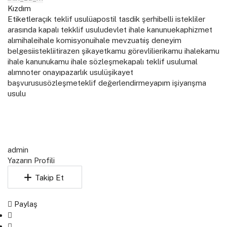
Kızdım
Etiketler
açık teklif usulü
apostil tasdik şerhi
belli istekliler
arasında kapalı tekklif usulu
devlet ihale kanunu
ekap
hizmet
alım
ihale
ihale komisyonu
ihale mevzuatı
iş deneyim
belgesi
istekli
itirazen şikayet
kamu görevlilieri
kamu ihale
kamu
ihale kanunu
kamu ihale sözleşme
kapalı teklif usulu
mal
alım
noter onayı
pazarlık usulü
şikayet
başvurusu
sözleşme
teklif değerlendirme
yapım işi
yarışma
usulu
admin
Yazarın Profili
Takip Et
Paylaş