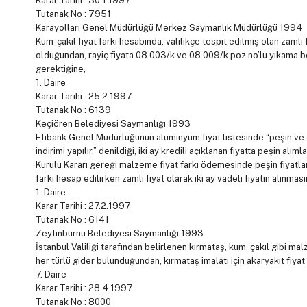
Karar Tarihi : 30.1.1997
Tutanak No : 7951
Karayolları Genel Müdürlüğü Merkez Saymanlık Müdürlüğü 1994
Kum-çakıl fiyat farkı hesabında, valilikçe tespit edilmiş olan zamlı
olduğundan, rayiç fiyata 08.003/k ve 08.009/k poz no’lu yıkama be
gerektiğine,
1. Daire
Karar Tarihi : 25.2.1997
Tutanak No : 6139
Keçiören Belediyesi Saymanlığı 1993
Etibank Genel Müdürlüğünün alüminyum fiyat listesinde “peşin ve
indirimi yapılır.” denildiği, iki ay kredili açıklanan fiyatta peşin 
Kurulu Kararı gereği malzeme fiyat farkı ödemesinde peşin fiyatl
farkı hesap edilirken zamlı fiyat olarak iki ay vadeli fiyatın alınm
1. Daire
Karar Tarihi : 27.2.1997
Tutanak No : 6141
Zeytinburnu Belediyesi Saymanlığı 1993
İstanbul Valiliği tarafından belirlenen kırmataş, kum, çakıl gibi mal
her türlü gider bulunduğundan, kırmataş imalâtı için akaryakıt fi
7. Daire
Karar Tarihi : 28.4.1997
Tutanak No : 8000