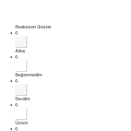
Reaksiyon Göster
0
Alkış
0
Beğenmedim
0
Sevdim
0
Üzücü
0