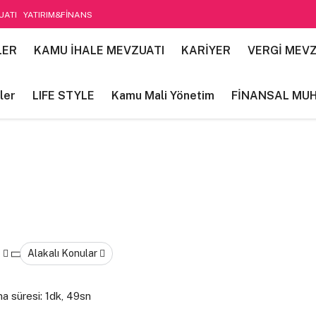
UATI
YATIRIM&FİNANS
etim
LER
KAMU İHALE MEVZUATI
KARİYER
VERGİ MEVZ
ler
LIFE STYLE
Kamu Mali Yönetim
FİNANSAL MU
Alakalı Konular
 süresi: 1dk, 49sn