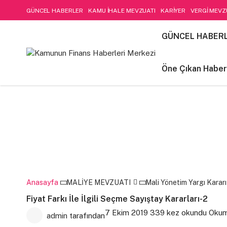
GÜNCEL HABERLER
KAMU İHALE MEVZUATI
KARİYER
VERGİ MEVZ
SOSYAL GÜVENLİK
Öne Çıkan Haberler
LIFE STYLE
Kamu Mali Yön
GÜNCEL HABER
FİNANSAL MUHASEBE-DENETİM
Öne Çıkan Haber
Anasayfa
MALİYE MEVZUATI
Mali Yönetim Yargı Kararı
Fiyat Farkı İle İlgili Seçme Sayıştay Kararları-2
7 Ekim 2019
339 kez okundu
Okuma
admin
tarafından