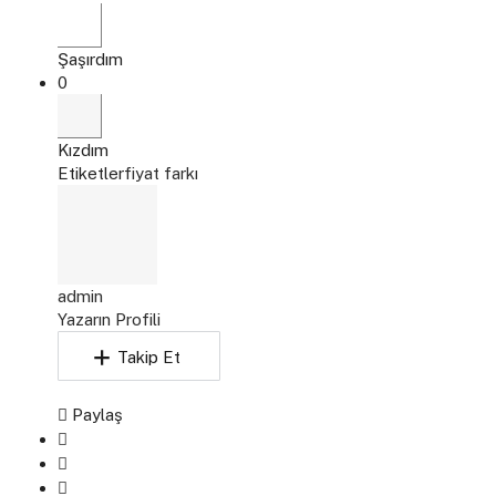
Şaşırdım
0
Kızdım
Etiketler
fiyat farkı
admin
Yazarın Profili
Takip Et
Paylaş