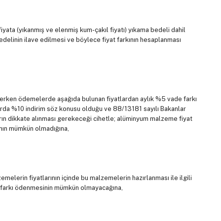
 fiyata (yıkanmış ve elenmiş kum-çakıl fiyatı) yıkama bedeli dahil
delinin ilave edilmesi ve böylece fiyat farkının hesaplanması
 erken ödemelerde aşağıda bulunan fiyatlardan aylık %5 vade farkı
alımlarda %10 indirim söz konusu olduğu ve 88/13181 sayılı Bakanlar
arın dikkate alınması gerekeceği cihetle; alüminyum malzeme fiyat
asının mümkün olmadığına,
zemelerin fiyatlarının içinde bu malzemelerin hazırlanması ile ilgili
yat farkı ödenmesinin mümkün olmayacağına,