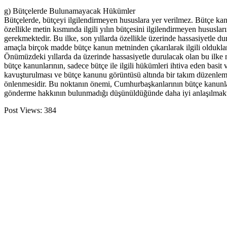
g) Bütçelerde Bulunamayacak Hükümler
Bütçelerde, bütçeyi ilgilendirmeyen hususlara yer verilmez. Bütçe ka
özellikle metin kısmında ilgili yılın bütçesini ilgilendirmeyen hususl
gerekmektedir. Bu ilke, son yıllarda özellikle üzerinde hassasiyetle du
amaçla birçok madde bütçe kanun metninden çıkarılarak ilgili oldukları
Önümüzdeki yıllarda da üzerinde hassasiyetle durulacak olan bu ilke 
bütçe kanunlarının, sadece bütçe ile ilgili hükümleri ihtiva eden basit 
kavuşturulması ve bütçe kanunu görüntüsü altında bir takım düzenlem
önlenmesidir. Bu noktanın önemi, Cumhurbaşkanlarının bütçe kanunla
gönderme hakkının bulunmadığı düşünüldüğünde daha iyi anlaşılmakt
Post Views:
384