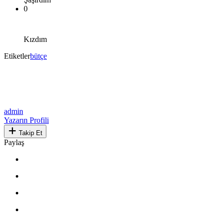
0
Kızdım
Etiketler
bütçe
admin
Yazarın Profili
Takip Et
Paylaş