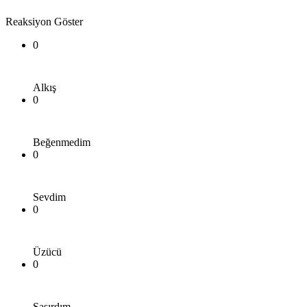
Reaksiyon Göster
0
Alkış
0
Beğenmedim
0
Sevdim
0
Üzücü
0
Şaşırdım