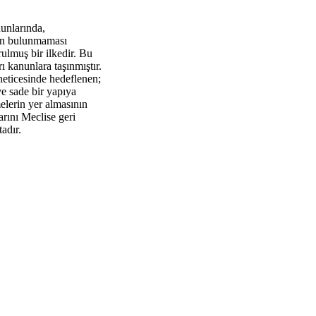
nunlarında,
arın bulunmaması
rulmuş bir ilkedir. Bu
 kanunlara taşınmıştır.
neticesinde hedeflenen;
ve sade bir yapıya
elerin yer almasının
rını Meclise geri
adır.