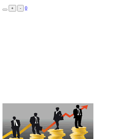
0
+
-