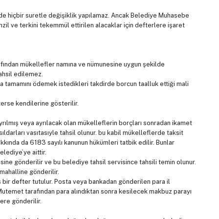
de hiçbir suretle değişiklik yapılamaz. Ancak Belediye Muhasebe
il ve terkini tekemmül ettirilen alacaklar için defterlere işaret
arafından mükellefler namına ve nümunesine uygun şekilde
ahsil edilemez.
a tamamını ödemek istedikleri takdirde borcun taalluk ettiği mali
erse kendilerine gösterilir.
mış veya ayrılacak olan mükelleflerin borçları sonradan ikamet
ldarları vasıtasıyle tahsil olunur. bu kabil mükelleflerde taksit
kında da 6183 sayılı kanunun hükümleri tatbik edilir. Bunlar
lediye’ye aittir.
ne gönderilir ve bu belediye tahsil servisince tahsili temin olunur.
mahalline gönderilir.
 bir defter tutulur. Posta veya bankadan gönderilen para il
Mutemet tarafından para alındıktan sonra kesilecek makbuz parayı
re gönderilir.