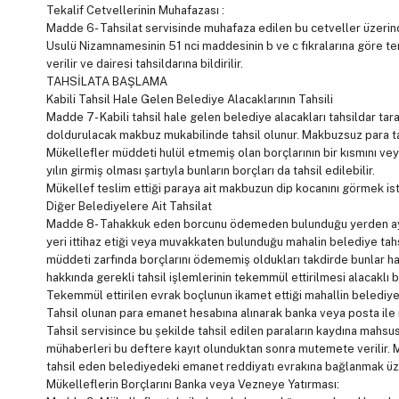
Tekalif Cetvellerinin Muhafazası :
Madde 6- Tahsilat servisinde muhafaza edilen bu cetveller üzerin
Usulü Nizamnamesinin 51 nci maddesinin b ve c fıkralarına göre tenz
verilir ve dairesi tahsildarına bildirilir.
TAHSİLATA BAŞLAMA
Kabili Tahsil Hale Gelen Belediye Alacaklarının Tahsili
Madde 7- Kabili tahsil hale gelen belediye alacakları tahsildar t
doldurulacak makbuz mukabilinde tahsil olunur. Makbuzsuz para t
Mükellefler müddeti hulül etmemiş olan borçlarının bir kısmını vey
yılın girmiş olması şartıyla bunların borçları da tahsil edilebilir.
Mükellef teslim ettiği paraya ait makbuzun dip kocanını görmek ist
Diğer Belediyelere Ait Tahsilat
Madde 8- Tahakkuk eden borcunu ödemeden bulunduğu yerden ayrıl
yeri ittihaz etiği veya muvakkaten bulunduğu mahalin belediye tahsı
müddeti zarfında borçlarını ödememiş oldukları takdirde bunlar hak
hakkında gerekli tahsil işlemlerinin tekemmül ettirilmesi alacaklı be
Tekemmül ettirilen evrak boçlunun ikamet ettiği mahallin belediyesi
Tahsil olunan para emanet hesabına alınarak banka veya posta ile 
Tahsil servisince bu şekilde tahsil edilen paraların kaydına mahsus
mühaberleri bu deftere kayıt olunduktan sonra mutemete verilir. 
tahsil eden belediyedeki emanet reddiyatı evrakına bağlanmak üze
Mükelleflerin Borçlarını Banka veya Vezneye Yatırması: