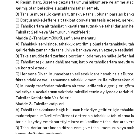
A) Resim, harç, ücret ve cezalarla umumi hükümlere ve amme alacakl
gelmiş olan belediye alacaklarını tahsil etmek,
B) Tahsile müteallik kayıtları tutmak ve tahsil olunan paraları b
C) Borçlu mükelleflere ait takibat dosyalarını tesis ederek, gerek
Ç) Tahsildarlara ait tahsilatın kayıtlarını tutmak ve tahsildarları
Tahsilat Şefi veya Memurunun Vazifeleri :
Madde 2- Tahsilat müdürü, şefi veya memuru
A) Tahakkuk servisince, tahakkuk ettirilmiş olanlarla tahakkuku tah
gelirlerinin zamanında tahsilini ve bankaya veya vezneye teslimin
B) Taksit müddetleri zarfında borçlarını ödemeyen mükellefler hak
C) Tahsilat teşkilatına dahil memur, katip ve tahsildarlara mevdu v
ve kontrol etmek,
Ç) Her sene Divanı Muhasebata verilecek idare hesabına ait Bütç
fıkrasındaki cetveli zamanında tahakkuk memuru ile müştereken 
D) Muhasip tarafından tahsilata ait tevdi edilecek diğer işleri gö
belediye alacakalarının vaktinde tahsilini temin eyliyecek tedabiri 
Tahsilat Katiplerinin Vazifeleri :
Madde 3- Tahsilat katipleri
A) Tahsili tahakkukuna bağlı bulunan belediye gelirleri için tah
muhteviyatını mükellef müfredat defterinin tahakkuk tablolarına ka
tarihini kaydeylemek suretiyle imza mukabilinde tahsildarlara ver
B) Tahsildarlar tarafından düzenlenmiş ve tahsil memuru veya muhas
hesap defterine geçirmek,