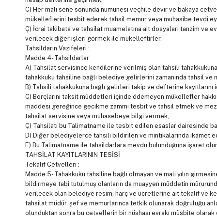
C) Her mali sene sonunda numunesi veçhile devir ve bakaya cetve
mükelleflerini tesbit ederek tahsil memur veya muhasibe tevdi e
Ç) İcrai takibata ve tahsilat muamelatına ait dosyaları tanzim ve 
verilecek diğer işleri görmek ile mükelleftirler.
Tahsildarın Vazifeleri :
Madde 4- Tahsildarlar
A) Tahsilat servisince kendilerine verilmiş olan tahsili tahakkukuna
tahakkuku tahsiline bağlı belediye gelirlerini zamanında tahsil v
B) Tahsili tahakkukuna bağlı gelirleri takip ve defterine kayıtlarını
C) Borçlarını taksit müddetleri içinde ödemeyen mükellefler hakk
maddesi gereğince gecikme zammı tesbit ve tahsil etmek ve mezkur
tahsilat servisine veya muhasebeye bilgi vermek,
Ç) Tahsilatı bu Talimatname ile tesbit edilen esaslar dairesind
D) Diğer belediyelerce tahsili bildirilen ve mıntıkalarında ikamet
E) Bu Talimatname ile tahsildarlara mevdu bulunduğuna işaret olunan
TAHSİLAT KAYITLARININ TESİSİ
Tekalif Cetvelleri :
Madde 5- Tahakkuku tahsiline bağlı olmayan ve mali yılın girmes
bildirmeye tabi tutulmuş olanların da muayyen müddetin mürurundan
verilecek olan belediye resim, harç ve ücretlerine ait tekalif ve 
tahsilat müdür, şef ve memurlarınca tetkik olunarak doğruluğu anl
olunduktan sonra bu cetvellerin bir nüshası evrakı müsbite olarak 