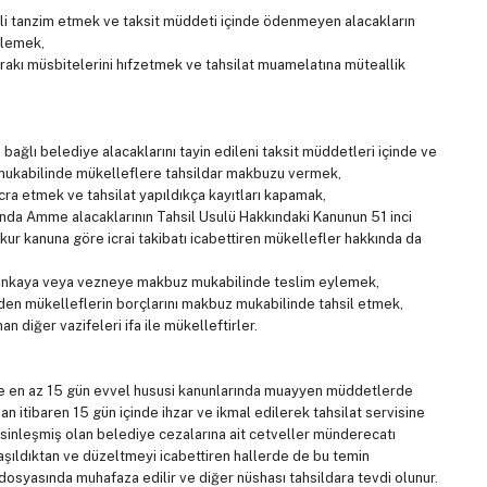
li tanzim etmek ve taksit müddeti içinde ödenmeyen alacakların
ylemek,
evrakı müsbitelerini hıfzetmek ve tahsilat muamelatına müteallik
 bağlı belediye alacaklarını tayin edileni taksit müddetleri içinde ve
e mukabilinde mükelleflere tahsildar makbuzu vermek,
 icra etmek ve tahsilat yapıldıkça kayıtları kapamak,
ında Amme alacaklarının Tahsil Usulü Hakkındaki Kanunun 51 inci
 kanuna göre icrai takibatı icabettiren mükellefler hakkında da
e bankaya veya vezneye makbuz mukabilinde teslim eylemek,
 eden mükelleflerin borçlarını makbuz mukabilinde tahsil etmek,
 diğer vazifeleri ifa ile mükelleftirler.
ine en az 15 gün evvel hususi kanunlarında muayyen müddetlerde
 itibaren 15 gün içinde ihzar ve ikmal edilerek tahsilat servisine
kesinleşmiş olan belediye cezalarına ait cetveller münderecatı
aşıldıktan ve düzeltmeyi icabettiren hallerde de bu temin
dosyasında muhafaza edilir ve diğer nüshası tahsildara tevdi olunur.