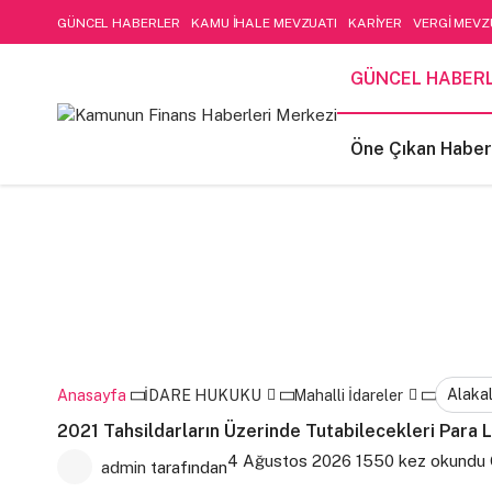
GÜNCEL HABERLER
KAMU İHALE MEVZUATI
KARİYER
VERGİ MEVZ
SOSYAL GÜVENLİK
Öne Çıkan Haberler
LIFE STYLE
Kamu Mali Yön
GÜNCEL HABER
FİNANSAL MUHASEBE-DENETİM
Öne Çıkan Haber
Alakal
Anasayfa
İDARE HUKUKU
Mahalli İdareler
2021 Tahsildarların Üzerinde Tutabilecekleri Para L
4 Ağustos 2026
1550 kez okundu
admin
tarafından