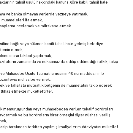
arının tahsil usulü hakkındaki kanuna göre kabili tahsil hale
ankaya ve banka olmayan yerlerde vezneye yatırmak,
li muameleleri ifa etmek,
n hesaplarını incelemek ve mürakabe etmek.
siline bağlı veya hükmen kabili tahsil hale gelmiş belediye
i temin etmek,
kında icrai takibat yaptırmak,
azifelerin zamanında ve noksansız ifa edilip edilmediği tetkik, takip
e ve Muhasebe Usulü Talimatnamesinin 40 ncı maddesinin b
düzenleyip muhasibe vermek,
rmek ve tahsilata müteallik bütçenin de muamelatını takip ederek
ittihaz etmekle mükelleftirler.
akkuk memurluğundan veya muhasebeden verilen tekalif bordroları
ydetmek ve bu bordroların birer örneğini diğer nüshası veriliş
mek,
ip tarafından tetkitatı yapılmış irsaliyeler muhteviyatını mükellef