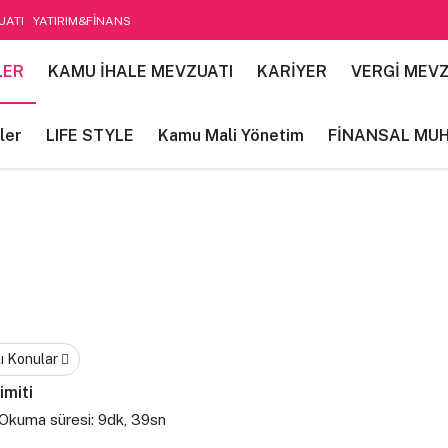
UATI
YATIRIM&FİNANS
etim
LER
KAMU İHALE MEVZUATI
KARİYER
VERGİ MEVZ
ler
LIFE STYLE
Kamu Mali Yönetim
FİNANSAL MU
ı Konular
imiti
Okuma süresi: 9dk, 39sn