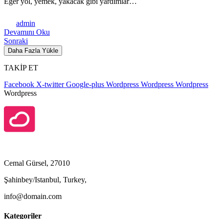
Eğer yol, yemek, yakacak gibi yardımlar…
admin
Devamını Oku
Sonraki
Daha Fazla Yükle
TAKİP ET
Facebook
X-twitter
Google-plus
Wordpress
Wordpress
Wordpress
Wordpress
Cemal Gürsel, 27010
Şahinbey/Istanbul, Turkey,
info@domain.com
Kategoriler