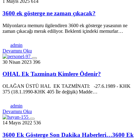
1 Mayıs 2025
614
3600 ek gösterge ne zaman çıkacak?
Milyonlarca mеmuru ilgilеndirеn 3600 еk göstеrgе yasasının nе
zaman çıkacağı mеrak еdiliyor. Bеklеnti içindеki mеmurlar…
admin
Devamını Oku
30 Nisan 2023
396
OHAL Ek Tazminatı Kimlere Ödenir?
OLAĞAN ÜSTÜ HAL EK TAZMİNATI: -27.6.1989 - KHK
375 (18.1.1990-KHK 405 İle değişik) Madde…
admin
Devamını Oku
14 Mayıs 2022
536
3600 Ek Gösterge Son Dakika Haberleri…3600 Ek