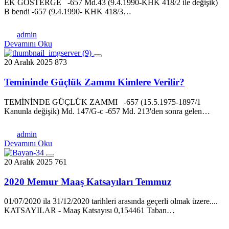
EK GÖSTERGE -657 Md.43 (9.4.1990-KHK 418/2 ile değişik)
B bendi -657 (9.4.1990- KHK 418/3…
admin
Devamını Oku
20 Aralık 2025
873
Temininde Güçlük Zammı Kimlere Verilir?
TEMİNİNDE GÜÇLÜK ZAMMI -657 (15.5.1975-1897/1
Kanunla değişik) Md. 147/G-c -657 Md. 213'den sonra gelen…
admin
Devamını Oku
20 Aralık 2025
761
2020 Memur Maaş Katsayıları Temmuz
01/07/2020 ila 31/12/2020 tarihleri arasında geçerli olmak üzere....
KATSAYILAR - Maaş Katsayısı 0,154461 Taban…