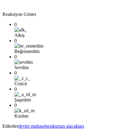
Reaksiyon Göster
0
Alkış
0
Beğenmedim
0
Sevdim
0
Üzücü
0
Şaşırdım
0
Kızdım
Etiketler
devlet muhasebesi
kurum alacakları