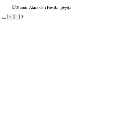
0
+
-