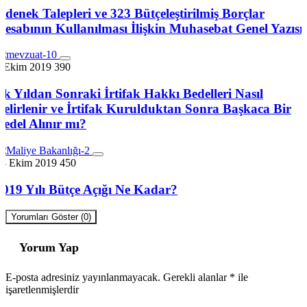
Ödenek Talepleri ve 323 Bütçeleştirilmiş Borçlar
Hesabının Kullanılması İlişkin Muhasebat Genel Yazısı
7 Ekim 2019
390
İlk Yıldan Sonraki İrtifak Hakkı Bedelleri Nasıl
Belirlenir ve İrtifak Kurulduktan Sonra Başkaca Bir
Bedel Alınır mı?
28 Ekim 2019
450
2019 Yılı Bütçe Açığı Ne Kadar?
Yorumları Göster (0)
Yorum Yap
E-posta adresiniz yayınlanmayacak.
Gerekli alanlar
*
ile
işaretlenmişlerdir