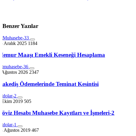
Benzer Yazılar
5 Aralık 2025
1184
Memur Maaşı Emekli Keseneği Hesaplama
7 Ağustos 2026
2347
Hakediş Ödemelerinde Teminat Kesintisi
7 Ekim 2019
505
Döviz Hesabı Muhasebe Kayıtları ve İşmeleri-2
24 Ağustos 2019
467