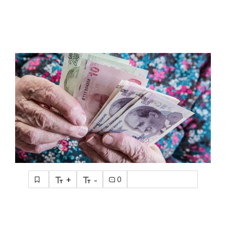
+
-
0