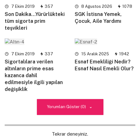
7 Ekim 2019
357
8 Ağustos 2026
1078
Son Dakika…Yürürlükteki
SGK İstisna Yemek,
tüm sigorta prim
Çocuk, Aile Yardımı
teşvikleri
7 Ekim 2019
337
15 Aralık 2025
1942
Sigortalılara verilen
Esnaf Emekliliği Nedir?
altınların prime esas
Esnaf Nasıl Emekli Olur?
kazanca dahil
edilmesiyle ilgili yapılan
değişiklik
Yorumları Göster (0)
Tekrar deneyiniz.