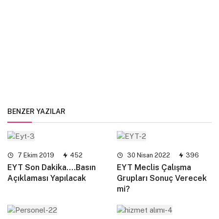
BENZER YAZILAR
7 Ekim 2019
452
30 Nisan 2022
396
EYT Son Dakika….Basın
EYT Meclis Çalışma
Açıklaması Yapılacak
Grupları Sonuç Verecek
mi?