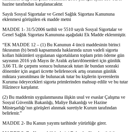
hazine tarafından karşılanacaktır.
Sayılı Sosyal Sigortalar ve Genel Sağlık Sigortası Kanununa
eklenmesi görüşülen ek madde metni
MADDE 1- 31/5/2006 tarihli ve 5510 sayılı Sosyal Sigortalar ve
Genel Sağlık Sigortası Kanununa aşağıdaki Ek Madde eklenmiştir.
“EK MADDE 12 – (1) Bu Kanunun 4 üncü maddesinin birinci
fıkrasının (b) bendi kapsamında haklarında uzun vadeli sigorta
kolları hükümleri uygulanan sigortalıların toplam prim ödeme gün
sayısının 2016 yılı Mayıs ile Aralık ayları/dönemleri için günlük
3,66 TL ile çarpımı sonucu bulunacak tutarı ile bundan sonraki
dönemler için asgari ücrette belirlenecek artış oranının günlük
miktara yansıtılması ile bulunacak tutar bu kişilerin işverenlerin
Kuruma ödeyecekleri sigorta primlerinden mahsup edilir ve bu tutar
Hâzinece karşılanır.
(2) Bu maddenin uygulanmasına ilişkin usul ve esaslar Çalışma ve
Sosyal Güvenlik Bakanlığı, Maliye Bakanlığı ve Hazine
Müsteşarlığı’nın görüşleri alınmak suretiyle Kurum tarafından
belirlenir.”
MADDE 2- Bu Kanun yayımı tarihinde yürürlüğe girer.