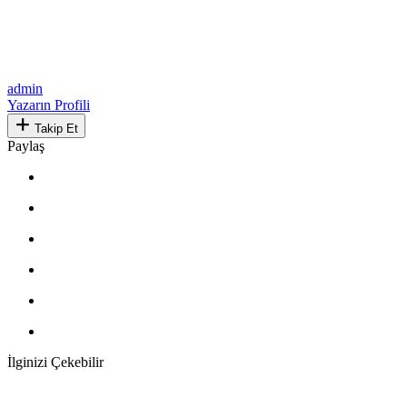
admin
Yazarın Profili
Takip Et
Paylaş
İlginizi Çekebilir