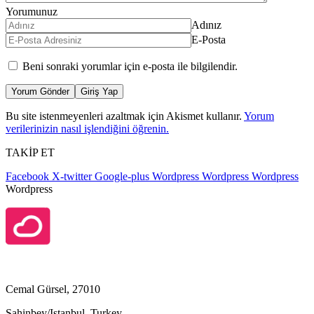
Yorumunuz
Adınız
E-Posta
Beni sonraki yorumlar için e-posta ile bilgilendir.
Yorum Gönder
Giriş Yap
Bu site istenmeyenleri azaltmak için Akismet kullanır.
Yorum
verilerinizin nasıl işlendiğini öğrenin.
TAKİP ET
Facebook
X-twitter
Google-plus
Wordpress
Wordpress
Wordpress
Wordpress
Cemal Gürsel, 27010
Şahinbey/Istanbul, Turkey,