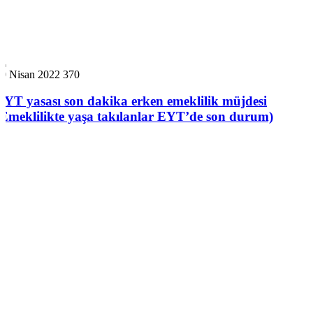
30 Nisan 2022
370
EYT yasası son dakika erken emeklilik müjdesi
(Emeklilikte yaşa takılanlar EYT’de son durum)