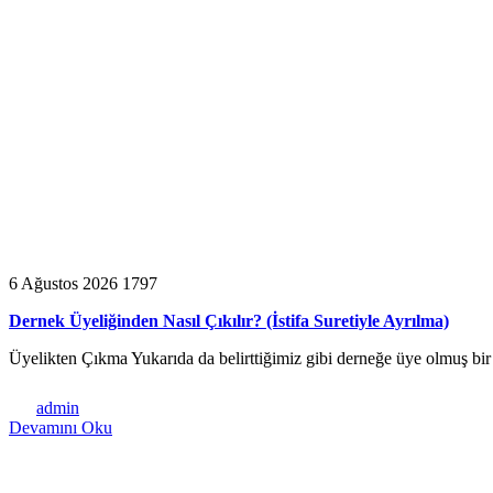
6 Ağustos 2026
1797
Dernek Üyeliğinden Nasıl Çıkılır? (İstifa Suretiyle Ayrılma)
Üyelikten Çıkma Yukarıda da belirttiğimiz gibi derneğe üye olmuş bir 
admin
Devamını Oku