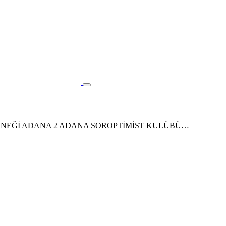
SAĞIR DERNEĞİ ADANA 2 ADANA SOROPTİMİST KULÜBÜ…