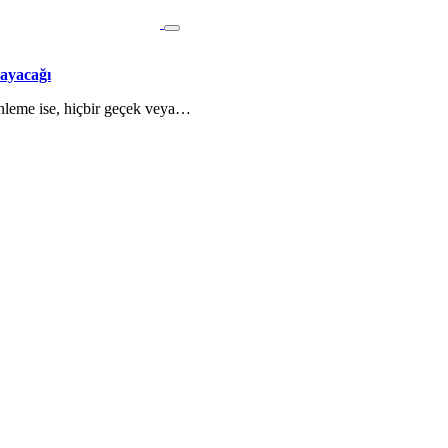
ayacağı
nleme ise, hiçbir geçek veya…