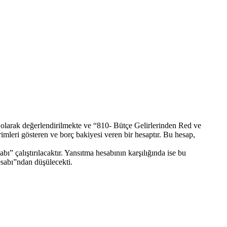
rim olarak değerlendirilmekte ve “810- Bütçe Gelirlerinden Red ve
imleri gösteren ve borç bakiyesi veren bir hesaptır. Bu hesap,
ı” çalıştırılacaktır. Yansıtma hesabının karşılığında ise bu
Hesabı”ndan düşülecekti.