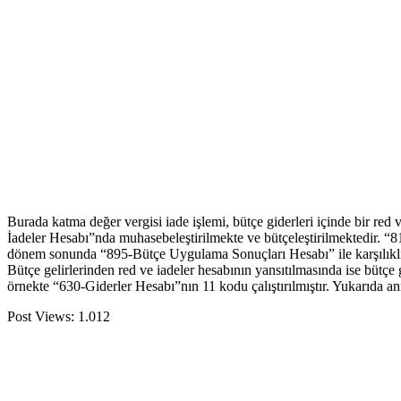
Burada katma değer vergisi iade işlemi, bütçe giderleri içinde bir red 
İadeler Hesabı”nda muhasebeleştirilmekte ve bütçeleştirilmektedir. “81
dönem sonunda “895-Bütçe Uygulama Sonuçları Hesabı” ile karşılıklı ça
Bütçe gelirlerinden red ve iadeler hesabının yansıtılmasında ise bütçe 
örnekte “630-Giderler Hesabı”nın 11 kodu çalıştırılmıştır. Yukarıda anı
Post Views:
1.012