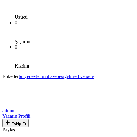
Üzücü
0
Şaşırdım
0
Kızdım
Etiketler
bütçe
devlet muhasebesi
gelir
red ve iade
admin
Yazarın Profili
Takip Et
Paylaş