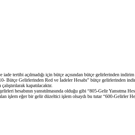
ve iade tertibi açılmadığı için bütçe açısından bütçe gelirlerinden indi
0- Bütçe Gelirlerinden Red ve İadeler Hesabı” bütçe gelirlerinden indir
lıştırılarak kapatılacaktır.
gelirleri hesabının yansıtılmasında olduğu gibi “805-Gelir Yansıtma Hesab
lan işlem eğer bir gelir düzeltici işlem olsaydı bu tutar “600-Gelirler 