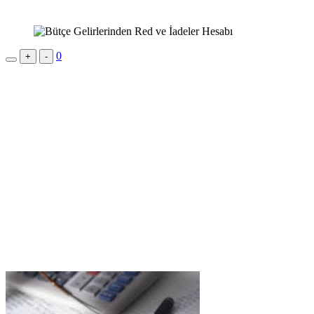
0
+
-