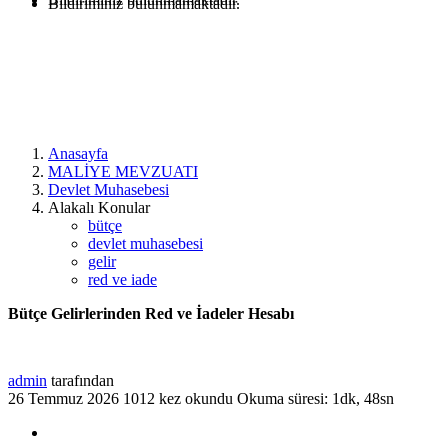
Bildiriminiz bulunmamaktadır.
Anasayfa
MALİYE MEVZUATI
Devlet Muhasebesi
Alakalı Konular
bütçe
devlet muhasebesi
gelir
red ve iade
Bütçe Gelirlerinden Red ve İadeler Hesabı
admin
tarafından
26 Temmuz 2026
1012 kez okundu
Okuma süresi: 1dk, 48sn